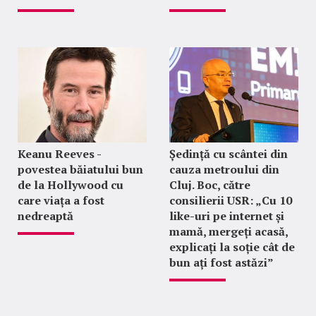
Keanu Reeves -
Ședință cu scântei din
povestea băiatului bun
cauza metroului din
de la Hollywood cu
Cluj. Boc, către
care viața a fost
consilierii USR: „Cu 10
nedreaptă
like-uri pe internet și
mamă, mergeți acasă,
explicați la soție cât de
bun ați fost astăzi”