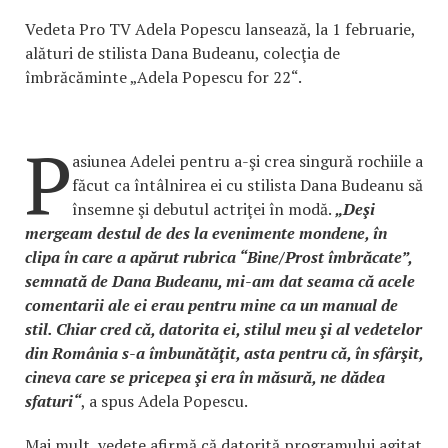
Vedeta Pro TV Adela Popescu lansează, la 1 februarie,
alături de stilista Dana Budeanu, colecţia de
îmbrăcăminte „Adela Popescu for 22“.
P
asiunea Adelei pentru a-şi crea singură rochiile a
făcut ca întâlnirea ei cu stilista Dana Budeanu să
însemne şi debutul actriţei în modă.
„Deşi
mergeam destul de des la evenimente mondene, în
clipa în care a apărut rubrica “Bine/Prost îmbrăcate”,
semnată de Dana Budeanu, mi-am dat seama că acele
comentarii ale ei erau pentru mine ca un manual de
stil. Chiar cred că, datorita ei, stilul meu şi al vedetelor
din România s-a îmbunătăţit, asta pentru că, în sfârşit,
cineva care se pricepea şi era în măsură, ne dădea
sfaturi“
, a spus Adela Popescu.
Mai mult, vedete afirmă că datorită programului agitat