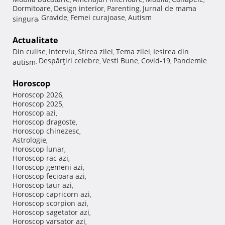
Dormitoare
Design interior
Parenting
Jurnal de mama
,
,
,
Gravide
Femei curajoase
Autism
singura
,
,
,
Actualitate
Din culise
Interviu
Stirea zilei
Tema zilei
Iesirea din
,
,
,
,
Despărţiri celebre
Vesti Bune
Covid-19
Pandemie
autism
,
,
,
,
Horoscop
Horoscop 2026
,
Horoscop 2025
,
Horoscop azi
,
Horoscop dragoste
,
Horoscop chinezesc
,
Astrologie
,
Horoscop lunar
,
Horoscop rac azi
,
Horoscop gemeni azi
,
Horoscop fecioara azi
,
Horoscop taur azi
,
Horoscop capricorn azi
,
Horoscop scorpion azi
,
Horoscop sagetator azi
,
Horoscop varsator azi
,