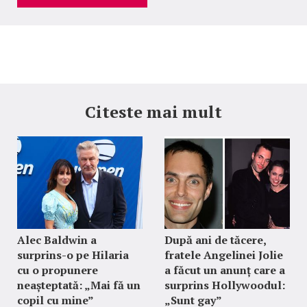
Citeste mai mult
Alec Baldwin a
După ani de tăcere,
surprins-o pe Hilaria
fratele Angelinei Jolie
cu o propunere
a făcut un anunț care a
neașteptată: „Mai fă un
surprins Hollywoodul:
copil cu mine”
„Sunt gay”