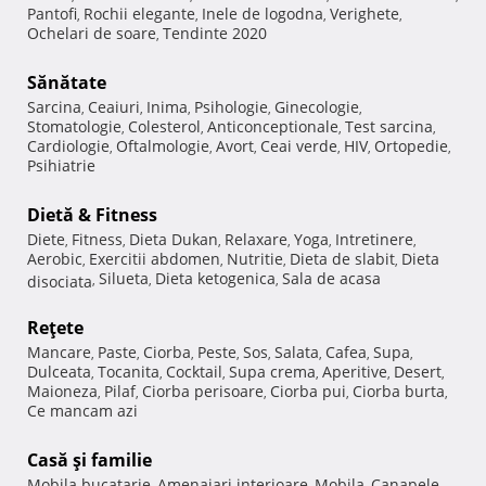
Pantofi
Rochii elegante
Inele de logodna
Verighete
,
,
,
,
Ochelari de soare
Tendinte 2020
,
Sănătate
Sarcina
Ceaiuri
Inima
Psihologie
Ginecologie
,
,
,
,
,
Stomatologie
Colesterol
Anticonceptionale
Test sarcina
,
,
,
,
Cardiologie
Oftalmologie
Avort
Ceai verde
HIV
Ortopedie
,
,
,
,
,
,
Psihiatrie
Dietă & Fitness
Diete
Fitness
Dieta Dukan
Relaxare
Yoga
Intretinere
,
,
,
,
,
,
Aerobic
Exercitii abdomen
Nutritie
Dieta de slabit
Dieta
,
,
,
,
Silueta
Dieta ketogenica
Sala de acasa
disociata
,
,
,
Reţete
Mancare
Paste
Ciorba
Peste
Sos
Salata
Cafea
Supa
,
,
,
,
,
,
,
,
Dulceata
Tocanita
Cocktail
Supa crema
Aperitive
Desert
,
,
,
,
,
,
Maioneza
Pilaf
Ciorba perisoare
Ciorba pui
Ciorba burta
,
,
,
,
,
Ce mancam azi
Casă şi familie
Mobila bucatarie
Amenajari interioare
Mobila
Canapele
,
,
,
,