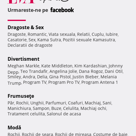
Urmareste-ne pe
Dragoste & Sex
Dragoste
Romantic
Viata sexuala
Relatii
Cuplu
Iubire
,
,
,
,
,
,
Casatorie
Sex
Kama Sutra
Pozitii sexuale Kamasutra
,
,
,
,
Declaratii de dragoste
Divertisment
Meghan Markle
Kate Middleton
Kim Kardashian
Johnny
,
,
,
Teo Trandafir
Angelina Jolie
Dana Rogoz
Dani Otil
Depp
,
,
,
,
,
Smiley
Andra
Delia
Gina Pistol
Justin Bieber
Melania
,
,
,
,
,
Program TV
Program Pro TV
Program Antena 1
Trump
,
,
,
Frumuseţe
Păr
Rochii
Unghii
Parfumuri
Coafuri
Machiaj
Sani
,
,
,
,
,
,
,
Manichiura
Sampon
Buze
Celulita
Machiaj ochi
,
,
,
,
,
Tratament celulita
Salonul de acasa
,
Modă
Rochii
Rochii de seara
Rochii de mireasa
Costume de baie
,
,
,
,