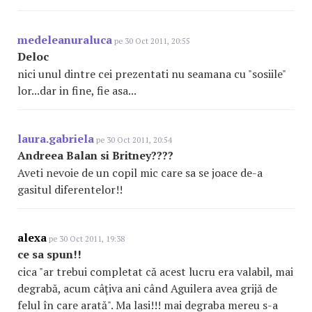
medeleanuraluca
pe 30 Oct 2011, 20:55
Deloc
nici unul dintre cei prezentati nu seamana cu "sosiile"
lor...dar in fine, fie asa...
laura.gabriela
pe 30 Oct 2011, 20:54
Andreea Balan si Britney????
Aveti nevoie de un copil mic care sa se joace de-a
gasitul diferentelor!!
alexa
pe 30 Oct 2011, 19:38
ce sa spun!!
cica "ar trebui completat că acest lucru era valabil, mai
degrabă, acum câţiva ani când Aguilera avea grijă de
felul în care arată". Ma lasi!!! mai degraba mereu s-a