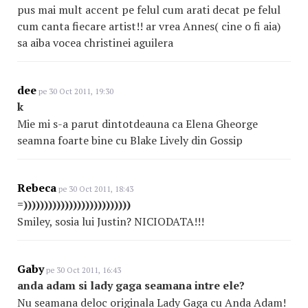
pus mai mult accent pe felul cum arati decat pe felul
cum canta fiecare artist!! ar vrea Annes( cine o fi aia)
sa aiba vocea christinei aguilera
dee
pe 30 Oct 2011, 19:30
k
Mie mi s-a parut dintotdeauna ca Elena Gheorge
seamna foarte bine cu Blake Lively din Gossip
Rebeca
pe 30 Oct 2011, 18:43
=))))))))))))))))))))))))))
Smiley, sosia lui Justin? NICIODATA!!!
Gaby
pe 30 Oct 2011, 16:43
anda adam si lady gaga seamana intre ele?
Nu seamana deloc originala Lady Gaga cu Anda Adam!