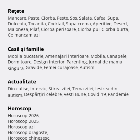
Reţete
Mancare
Paste
Ciorba
Peste
Sos
Salata
Cafea
Supa
,
,
,
,
,
,
,
,
Dulceata
Tocanita
Cocktail
Supa crema
Aperitive
Desert
,
,
,
,
,
,
Maioneza
Pilaf
Ciorba perisoare
Ciorba pui
Ciorba burta
,
,
,
,
,
Ce mancam azi
Casă şi familie
Mobila bucatarie
Amenajari interioare
Mobila
Canapele
,
,
,
,
Dormitoare
Design interior
Parenting
Jurnal de mama
,
,
,
Gravide
Femei curajoase
Autism
singura
,
,
,
Actualitate
Din culise
Interviu
Stirea zilei
Tema zilei
Iesirea din
,
,
,
,
Despărţiri celebre
Vesti Bune
Covid-19
Pandemie
autism
,
,
,
,
Horoscop
Horoscop 2026
,
Horoscop 2025
,
Horoscop azi
,
Horoscop dragoste
,
Horoscop chinezesc
,