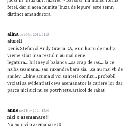
fetei, dar si acea numita "buza de iepure" este semn
distinct amandurora.
alina
pe 6 Nov 2011, 11:25
aiureli
Denis Stefan si Andy Gracia DA, e un lucru de multa
vreme stiut insa restul n au mai nene
legatura....britney si balanca ...sa crap de ras....la ce
naiba seamana...sau ruxandra bara aia....sa nu mai vb de
smiley.....bine acuma si voi sunteti confuzi.. probabil
vroiati sa evidentiati ceva asemanator la cariere lor dar
parca nici aici nu se potriveste.articol de rahat
anne
pe 2 Nov 2011, 13:06
nici o asemanare!!
Nu au nici o asemanare !!!