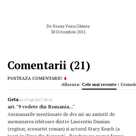
De
Ileana Voicu Ghinea
30 Octombrie 2011
Comentarii (21)
POSTEAZA COMENTARIU
Afiseaza:
Cele mai recente
|
Cronol
Geta
pe 15 Apr 2017, 00:10
art. "9 vedete din Romania..."
Asemanarile mentionate de dvs mi-au amintit de
asemanarea izbitoare dintre Laurentiu Damian
(regizor, scenarist roman) si actorul Stacy Keach (a
jucat in "Iisus din Nazaret" - Baraba): nu numai forma