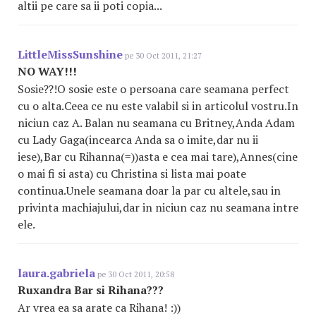
altii pe care sa ii poti copia...
LittleMissSunshine
pe 30 Oct 2011, 21:27
NO WAY!!!
Sosie??!O sosie este o persoana care seamana perfect
cu o alta.Ceea ce nu este valabil si in articolul vostru.In
niciun caz A. Balan nu seamana cu Britney,Anda Adam
cu Lady Gaga(incearca Anda sa o imite,dar nu ii
iese),Bar cu Rihanna(=))asta e cea mai tare),Annes(cine
o mai fi si asta) cu Christina si lista mai poate
continua.Unele seamana doar la par cu altele,sau in
privinta machiajului,dar in niciun caz nu seamana intre
ele.
laura.gabriela
pe 30 Oct 2011, 20:58
Ruxandra Bar si Rihana???
Ar vrea ea sa arate ca Rihana! :))