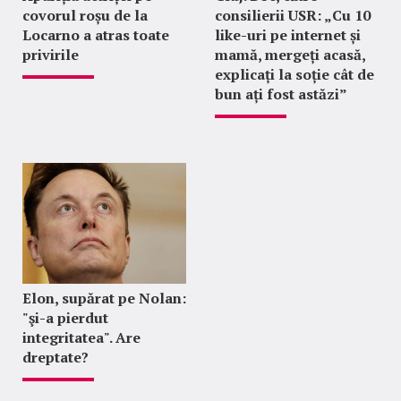
covorul roșu de la
consilierii USR: „Cu 10
Locarno a atras toate
like-uri pe internet și
privirile
mamă, mergeți acasă,
explicați la soție cât de
bun ați fost astăzi”
Elon, supărat pe Nolan:
"şi-a pierdut
integritatea". Are
dreptate?