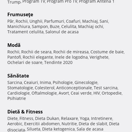
Program TV
Program Pro TV
Program Antena 1
Trump
,
,
,
Frumuseţe
Păr
Rochii
Unghii
Parfumuri
Coafuri
Machiaj
Sani
,
,
,
,
,
,
,
Manichiura
Sampon
Buze
Celulita
Machiaj ochi
,
,
,
,
,
Tratament celulita
Salonul de acasa
,
Modă
Rochii
Rochii de seara
Rochii de mireasa
Costume de baie
,
,
,
,
Pantofi
Rochii elegante
Inele de logodna
Verighete
,
,
,
,
Ochelari de soare
Tendinte 2020
,
Sănătate
Sarcina
Ceaiuri
Inima
Psihologie
Ginecologie
,
,
,
,
,
Stomatologie
Colesterol
Anticonceptionale
Test sarcina
,
,
,
,
Cardiologie
Oftalmologie
Avort
Ceai verde
HIV
Ortopedie
,
,
,
,
,
,
Psihiatrie
Dietă & Fitness
Diete
Fitness
Dieta Dukan
Relaxare
Yoga
Intretinere
,
,
,
,
,
,
Aerobic
Exercitii abdomen
Nutritie
Dieta de slabit
Dieta
,
,
,
,
Silueta
Dieta ketogenica
Sala de acasa
disociata
,
,
,