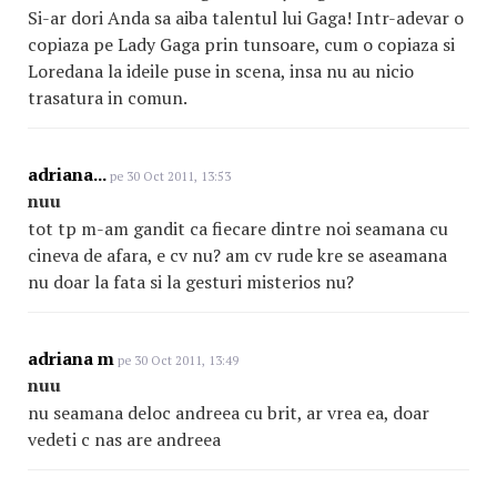
Si-ar dori Anda sa aiba talentul lui Gaga! Intr-adevar o
copiaza pe Lady Gaga prin tunsoare, cum o copiaza si
Loredana la ideile puse in scena, insa nu au nicio
trasatura in comun.
adriana...
pe 30 Oct 2011, 13:53
nuu
tot tp m-am gandit ca fiecare dintre noi seamana cu
cineva de afara, e cv nu? am cv rude kre se aseamana
nu doar la fata si la gesturi misterios nu?
adriana m
pe 30 Oct 2011, 13:49
nuu
nu seamana deloc andreea cu brit, ar vrea ea, doar
vedeti c nas are andreea