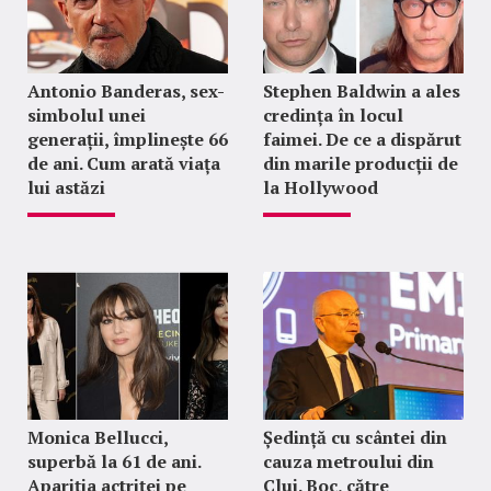
Antonio Banderas, sex-
Stephen Baldwin a ales
simbolul unei
credința în locul
generații, împlinește 66
faimei. De ce a dispărut
de ani. Cum arată viața
din marile producții de
lui astăzi
la Hollywood
Monica Bellucci,
Ședință cu scântei din
superbă la 61 de ani.
cauza metroului din
Apariția actriței pe
Cluj. Boc, către