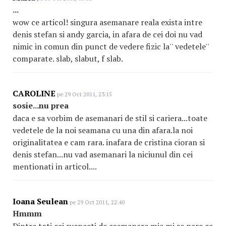
...
wow ce articol! singura asemanare reala exista intre
denis stefan si andy garcia, in afara de cei doi nu vad
nimic in comun din punct de vedere fizic la'' vedetele''
comparate. slab, slabut, f slab.
CAROLINE
pe 29 Oct 2011, 23:15
sosie...nu prea
daca e sa vorbim de asemanari de stil si cariera...toate
vedetele de la noi seamana cu una din afara.la noi
originalitatea e cam rara. inafara de cristina cioran si
denis stefan...nu vad asemanari la niciunul din cei
mentionati in articol....
Ioana Seulean
pe 29 Oct 2011, 22:40
Hmmm
Dintre toti cei suspecti de asemanare mie mi se pare ca