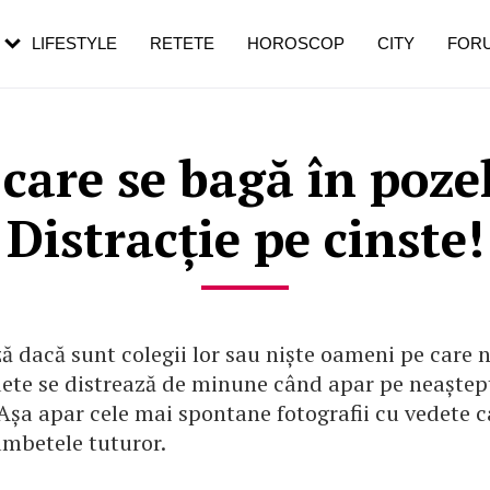
rebui să mergi
și 60 de ani. De ce te trezești mai des
pe măsură ce înaintezi în vârstă
LIFESTYLE
RETETE
HOROSCOP
CITY
FOR
 care se bagă în pozel
Distracție pe cinste!
ă dacă sunt colegii lor sau niște oameni pe care 
dete se distrează de minune când apar pe neaștep
 Așa apar cele mai spontane fotografii cu vedete c
âmbetele tuturor.