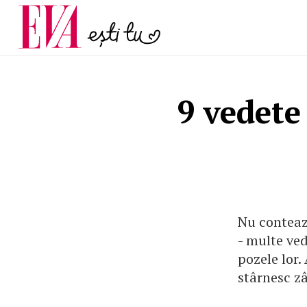
menopauză și când ar t
Carieră
la medic
Actualitate
9 vedete
Nu conteaz
- multe ve
pozele lor.
stârnesc z