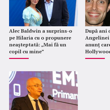
Alec Baldwin a surprins-o
După ani d
pe Hilaria cu o propunere
Angelinei 
neașteptată: „Mai fă un
anunț car
copil cu mine”
Hollywood