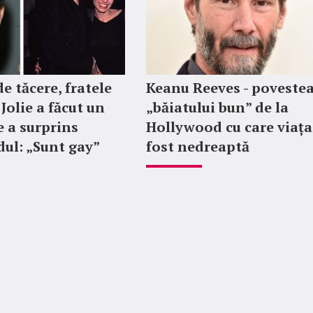
e tăcere, fratele
Keanu Reeves - poveste
Jolie a făcut un
„băiatului bun” de la
e a surprins
Hollywood cu care viața
ul: „Sunt gay”
fost nedreaptă