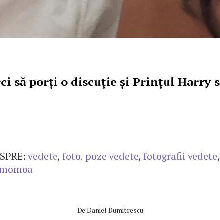
i să porți o discuție și Prințul Harry s
SPRE:
vedete
,
foto
,
poze vedete
,
fotografii vedete
 momoa
De
Daniel Dumitrescu