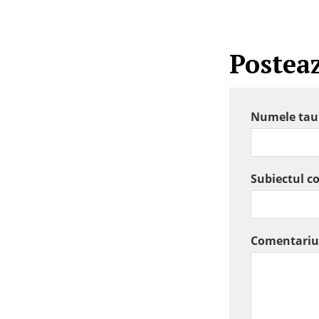
Postea
Numele tau
Subiectul c
Comentariu