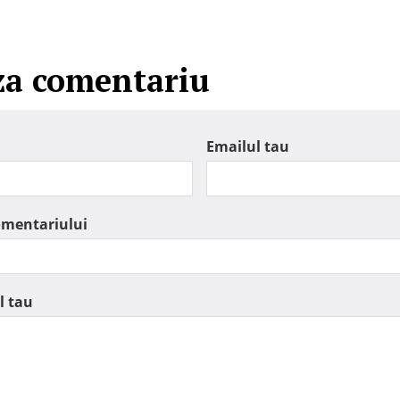
za comentariu
Emailul tau
omentariului
l tau