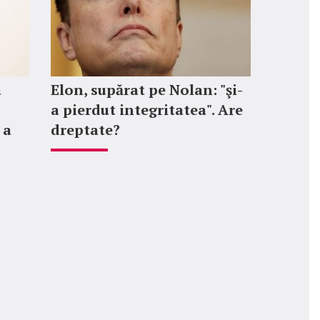
a
Elon, supărat pe Nolan: "şi-
a pierdut integritatea". Are
 a
dreptate?