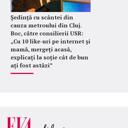
Ședință cu scântei din
cauza metroului din Cluj.
Boc, către consilierii USR:
„Cu 10 like-uri pe internet și
mamă, mergeți acasă,
explicați la soție cât de bun
ați fost astăzi”