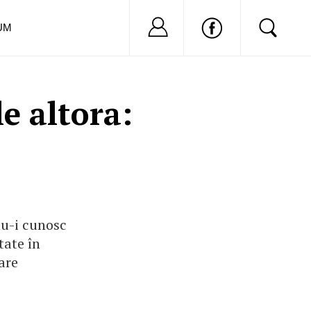
Nu ai cont?
Inregistreaza-
UM
e altora:
nu-i cunosc
tate în
are