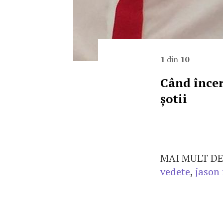
1
din
10
Când încerc
șotii
MAI MULT DE
vedete
,
jason