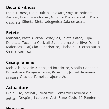
Dietă & Fitness
Diete
Fitness
Dieta Dukan
Relaxare
Yoga
Intretinere
,
,
,
,
,
,
Aerobic
Exercitii abdomen
Nutritie
Dieta de slabit
Dieta
,
,
,
,
Silueta
Dieta ketogenica
Sala de acasa
disociata
,
,
,
Reţete
Mancare
Paste
Ciorba
Peste
Sos
Salata
Cafea
Supa
,
,
,
,
,
,
,
,
Dulceata
Tocanita
Cocktail
Supa crema
Aperitive
Desert
,
,
,
,
,
,
Maioneza
Pilaf
Ciorba perisoare
Ciorba pui
Ciorba burta
,
,
,
,
,
Ce mancam azi
Casă şi familie
Mobila bucatarie
Amenajari interioare
Mobila
Canapele
,
,
,
,
Dormitoare
Design interior
Parenting
Jurnal de mama
,
,
,
Gravide
Femei curajoase
Autism
singura
,
,
,
Actualitate
Din culise
Interviu
Stirea zilei
Tema zilei
Iesirea din
,
,
,
,
Despărţiri celebre
Vesti Bune
Covid-19
Pandemie
autism
,
,
,
,
Horoscop