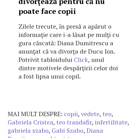
divorţează pentru că nu
poate face copii
Zilele trecute, în presă a apărut o
informaţie care i-a lăsat pe mulţi cu
gura căscată: Diana Dumitrescu a
anunţat că va divorţa de Ducu Ion.
Potrivit tabloidului
Click
, unul
dintre motivele despărţirii celor doi
a fost lipsa unui copil.
MAI MULT DESPRE:
copii
,
vedete
,
teo
,
Gabriela Cristea
,
teo trandafir
,
infertilitate
,
gabriela szabo
,
Gabi Szabo
,
Diana