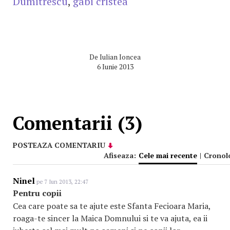
Dumitrescu
,
gabi cristea
De
Iulian Ioncea
6 Iunie 2013
Comentarii (3)
POSTEAZA COMENTARIU
Afiseaza:
Cele mai recente
|
Cronol
Ninel
pe 7 Iun 2013, 22:47
Pentru copii
Cea care poate sa te ajute este Sfanta Fecioara Maria,
roaga-te sincer la Maica Domnului si te va ajuta, ea ii