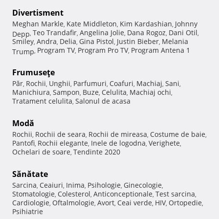
Divertisment
Meghan Markle
Kate Middleton
Kim Kardashian
Johnny
,
,
,
Teo Trandafir
Angelina Jolie
Dana Rogoz
Dani Otil
Depp
,
,
,
,
,
Smiley
Andra
Delia
Gina Pistol
Justin Bieber
Melania
,
,
,
,
,
Program TV
Program Pro TV
Program Antena 1
Trump
,
,
,
Frumuseţe
Păr
Rochii
Unghii
Parfumuri
Coafuri
Machiaj
Sani
,
,
,
,
,
,
,
Manichiura
Sampon
Buze
Celulita
Machiaj ochi
,
,
,
,
,
Tratament celulita
Salonul de acasa
,
Modă
Rochii
Rochii de seara
Rochii de mireasa
Costume de baie
,
,
,
,
Pantofi
Rochii elegante
Inele de logodna
Verighete
,
,
,
,
Ochelari de soare
Tendinte 2020
,
Sănătate
Sarcina
Ceaiuri
Inima
Psihologie
Ginecologie
,
,
,
,
,
Stomatologie
Colesterol
Anticonceptionale
Test sarcina
,
,
,
,
Cardiologie
Oftalmologie
Avort
Ceai verde
HIV
Ortopedie
,
,
,
,
,
,
Psihiatrie