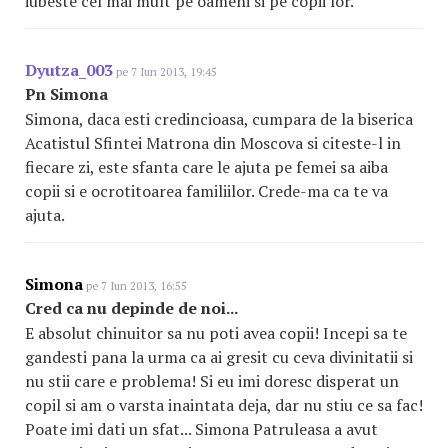
iubeste cel mai mult pe oameni si pe copii lor.
Dyutza_003
pe 7 Iun 2013, 19:45
Pn Simona
Simona, daca esti credincioasa, cumpara de la biserica
Acatistul Sfintei Matrona din Moscova si citeste-l in
fiecare zi, este sfanta care le ajuta pe femei sa aiba
copii si e ocrotitoarea familiilor. Crede-ma ca te va
ajuta.
Simona
pe 7 Iun 2013, 16:55
Cred ca nu depinde de noi...
E absolut chinuitor sa nu poti avea copii! Incepi sa te
gandesti pana la urma ca ai gresit cu ceva divinitatii si
nu stii care e problema! Si eu imi doresc disperat un
copil si am o varsta inaintata deja, dar nu stiu ce sa fac!
Poate imi dati un sfat... Simona Patruleasa a avut