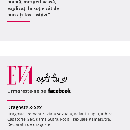
mamă, mergeți acasă,
explicați la soție cât de
bun ați fost astăzi”
Urmareste-ne pe
Dragoste & Sex
Dragoste
Romantic
Viata sexuala
Relatii
Cuplu
Iubire
,
,
,
,
,
,
Casatorie
Sex
Kama Sutra
Pozitii sexuale Kamasutra
,
,
,
,
Declaratii de dragoste