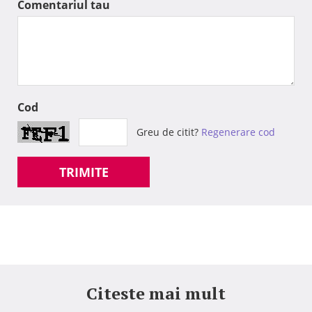
Comentariul tau
Cod
Greu de citit?
Regenerare cod
TRIMITE
Citeste mai mult