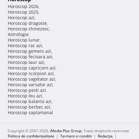
Horoscop 2026
,
Horoscop 2025
,
Horoscop azi
,
Horoscop dragoste
,
Horoscop chinezesc
,
Astrologie
,
Horoscop lunar
,
Horoscop rac azi
,
Horoscop gemeni azi
,
Horoscop fecioara azi
,
Horoscop taur azi
,
Horoscop capricorn azi
,
Horoscop scorpion azi
,
Horoscop sagetator azi
,
Horoscop varsator azi
,
Horoscop pesti azi
,
Horoscop leu azi
,
Horoscop balanta azi
,
Horoscop berbec azi
,
Horoscop saptamanal
Copyright © 2001-2026,
iMedia Plus Group
. Toate drepturile rezervate
Politica de confidențialitate
|
Termeni si conditii
|
Redacţia
|