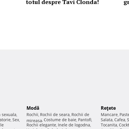
totul despre Tavi Clonda!
gr
Modă
Reţete
a sexuala
Rochii
Rochii de seara
Rochii de
Mancare
Past
,
,
,
,
atorie
Sex
Costume de baie
Pantofi
Salata
Cafea
,
,
mireasa
,
,
,
,
,
ale
Rochii elegante
Inele de logodna
Tocanita
Cockt
,
,
,