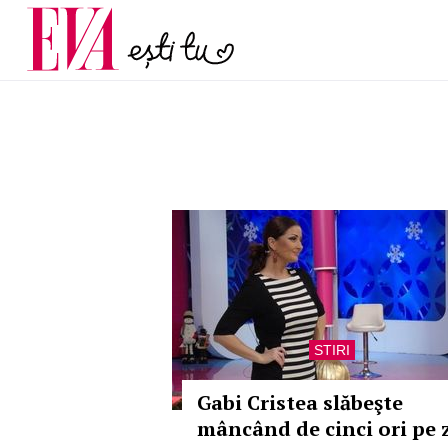
menopauză și când ar t
Carieră
la medic
Actualitate
STIRI
Gabi Cristea slăbeşte
mâncând de cinci ori pe 