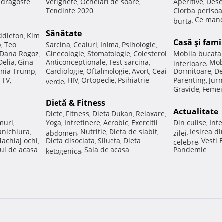
e dragoste
Verighete
Ochelari de soare
Aperitive
Dese
,
,
,
Tendinte 2020
Ciorba perisoa
Ce manc
burta
,
Sănătate
ddleton
Kim
,
Casă şi fami
p
Teo
Sarcina
Ceaiuri
Inima
Psihologie
,
,
,
,
,
Dana Rogoz
Ginecologie
Stomatologie
Colesterol
Mobila bucata
,
,
,
,
Delia
Gina
Anticonceptionale
Test sarcina
Mob
,
,
,
interioare
,
nia Trump
Cardiologie
Oftalmologie
Avort
Ceai
Dormitoare
De
,
,
,
,
,
 TV
HIV
Ortopedie
Psihiatrie
Parenting
Jur
,
verde
,
,
,
,
Gravide
Femei
,
Dietă & Fitness
Actualitate
Diete
Fitness
Dieta Dukan
Relaxare
,
,
,
,
muri
Yoga
Intretinere
Aerobic
Exercitii
Din culise
Inte
,
,
,
,
,
nichiura
Nutritie
Dieta de slabit
Iesirea d
,
abdomen
,
,
,
zilei
,
achiaj ochi
Dieta disociata
Silueta
Dieta
Vesti
,
,
,
celebre
,
ul de acasa
Sala de acasa
Pandemie
ketogenica
,