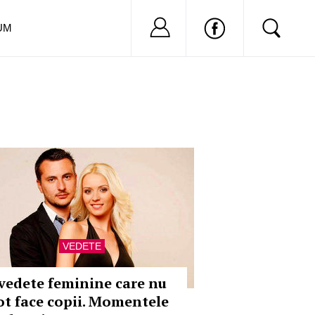
Nu ai cont?
Inregistreaza-
UM
VEDETE
 vedete feminine care nu
ot face copii. Momentele