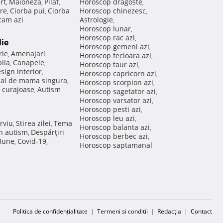
rt
Maioneza
Pilaf
Horoscop dragoste
,
,
,
,
re
Ciorba pui
Ciorba
Horoscop chinezesc
,
,
,
am azi
Astrologie
,
Horoscop lunar
,
Horoscop rac azi
,
lie
Horoscop gemeni azi
,
rie
Amenajari
,
Horoscop fecioara azi
,
ila
Canapele
,
,
Horoscop taur azi
,
sign interior
,
Horoscop capricorn azi
,
nal de mama singura
,
Horoscop scorpion azi
,
 curajoase
Autism
,
Horoscop sagetator azi
,
Horoscop varsator azi
,
Horoscop pesti azi
,
Horoscop leu azi
,
rviu
Stirea zilei
Tema
,
,
Horoscop balanta azi
,
in autism
Despărţiri
,
Horoscop berbec azi
,
 Bune
Covid-19
,
,
Horoscop saptamanal
Politica de confidențialitate
|
Termeni si conditii
|
Redacţia
|
Contact