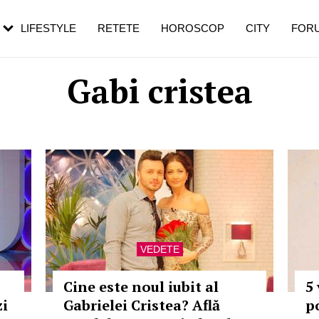
rebui să mergi
și 60 de ani. De ce te trezești mai des
pe măsură ce înaintezi în vârstă
LIFESTYLE
RETETE
HOROSCOP
CITY
FOR
Gabi cristea
VEDETE
Cine este noul iubit al
5
zi
Gabrielei Cristea? Află
p