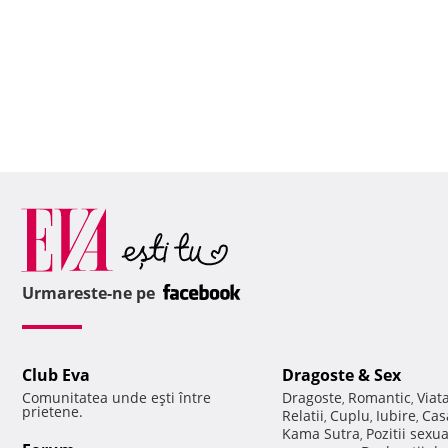
Urmareste-ne pe
Club Eva
Dragoste & Sex
Comunitatea unde eşti între
Dragoste
Romantic
Viat
,
,
prietene.
Relatii
Cuplu
Iubire
Cas
,
,
,
Kama Sutra
Pozitii sexu
,