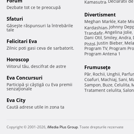
Forum
Declaratii d
Kamasutra
,
Dezbate tot ce te preocupă
Divertisment
Sfaturi
Meghan Markle
Kate Mi
,
Găseşte răspunsuri la întrebările
Johnny Dep
Kardashian
,
tale
Angelina Jolie
Trandafir
,
,
Dani Otil
Smiley
Andra
,
,
,
Felicitari Eva
Justin Bieber
Mela
Pistol
,
,
Zilnic poti gasi ceva de sarbatorit.
Program TV
Program Pro
,
Program Antena 1
Horoscop
Viitorul tău, descifrat de astre
Frumuseţe
Păr
Rochii
Unghii
Parfu
,
,
,
Eva Concursuri
Coafuri
Machiaj
Sani
Ma
,
,
,
Participă şi câştigă cu Eva premii
Sampon
Buze
Celulita
M
,
,
,
senzaţionale
Tratament celulita
Salon
,
Eva City
Caută adrese utile in zona ta
Copyright © 2001-2026,
iMedia Plus Group
. Toate drepturile rezervate