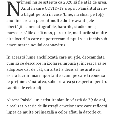
N
imeni nu se aștepta ca 2020 să fie atât de greu.
Anul în care COVID-19 a oprit Pământul și ne-
a băgat pe toți în case (bine, nu chiar pe toți),
anul în care am pierdut multe dintre avantajele
libertății - cinematografele, barurile, stadioanele,
muzeele, sălile de fitness, parcurile, mall-urile și multe
alte locuri în care ne petreceam timpul s-au închis sub
amenințarea noului coronavirus.
În această lume anchilozată care nu știe, deocamdată,
cum să se descurce în izolarea impusă și încearcă să se
adapteze cât de cât, un artist a decis să ne arate că
există lucruri mai importante acum pe care trebuie să
le prețuim: sănătatea, solidaritatea și respectul pentru
sacrificiile celorlalți.
Alireza Pakdel, un artist iranian în vârstă de 39 de ani,
a realizat o serie de ilustrații emoționante care reflectă
lupta de multe ori inegală a celor aflați la datorie cu