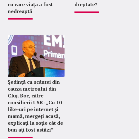
cu care viața a fost
dreptate?
nedreaptă
Ședință cu scântei din
cauza metroului din
Cluj. Boc, către
consilierii USR: „Cu 10
like-uri pe internet și
mamă, mergeți acasă,
explicați la soție cât de
bun ați fost astăzi”