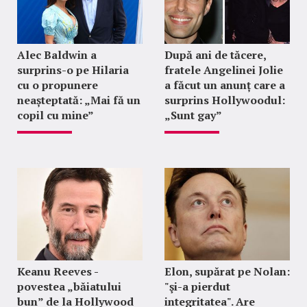
Alec Baldwin a
După ani de tăcere,
surprins-o pe Hilaria
fratele Angelinei Jolie
cu o propunere
a făcut un anunț care a
neașteptată: „Mai fă un
surprins Hollywoodul:
copil cu mine”
„Sunt gay”
Keanu Reeves -
Elon, supărat pe Nolan:
povestea „băiatului
"şi-a pierdut
bun” de la Hollywood
integritatea". Are