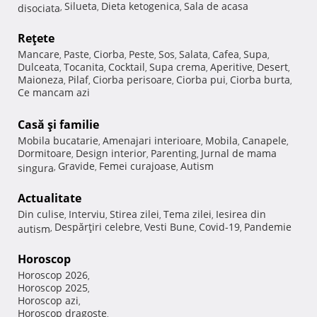
Silueta
Dieta ketogenica
Sala de acasa
disociata
,
,
,
Reţete
Mancare
Paste
Ciorba
Peste
Sos
Salata
Cafea
Supa
,
,
,
,
,
,
,
,
Dulceata
Tocanita
Cocktail
Supa crema
Aperitive
Desert
,
,
,
,
,
,
Maioneza
Pilaf
Ciorba perisoare
Ciorba pui
Ciorba burta
,
,
,
,
,
Ce mancam azi
Casă şi familie
Mobila bucatarie
Amenajari interioare
Mobila
Canapele
,
,
,
,
Dormitoare
Design interior
Parenting
Jurnal de mama
,
,
,
Gravide
Femei curajoase
Autism
singura
,
,
,
Actualitate
Din culise
Interviu
Stirea zilei
Tema zilei
Iesirea din
,
,
,
,
Despărţiri celebre
Vesti Bune
Covid-19
Pandemie
autism
,
,
,
,
Horoscop
Horoscop 2026
,
Horoscop 2025
,
Horoscop azi
,
Horoscop dragoste
,