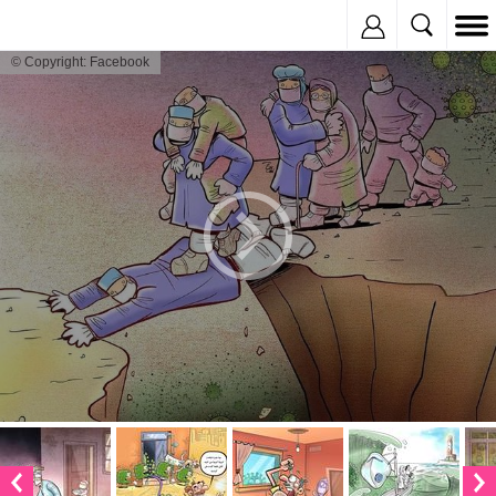
Inregistreaza
© Copyright: Facebook