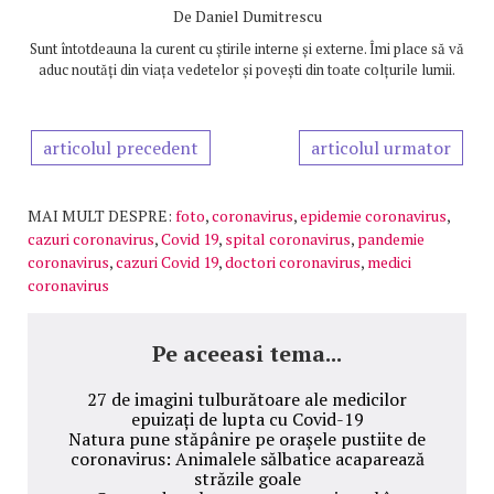
De
Daniel Dumitrescu
Sunt întotdeauna la curent cu știrile interne și externe. Îmi place să vă
aduc noutăți din viața vedetelor și povești din toate colțurile lumii.
articolul precedent
articolul urmator
MAI MULT DESPRE:
foto
,
coronavirus
,
epidemie coronavirus
,
cazuri coronavirus
,
Covid 19
,
spital coronavirus
,
pandemie
coronavirus
,
cazuri Covid 19
,
doctori coronavirus
,
medici
coronavirus
Pe aceeasi tema...
27 de imagini tulburătoare ale medicilor
epuizați de lupta cu Covid-19
Natura pune stăpânire pe orașele pustiite de
coronavirus: Animalele sălbatice acaparează
străzile goale