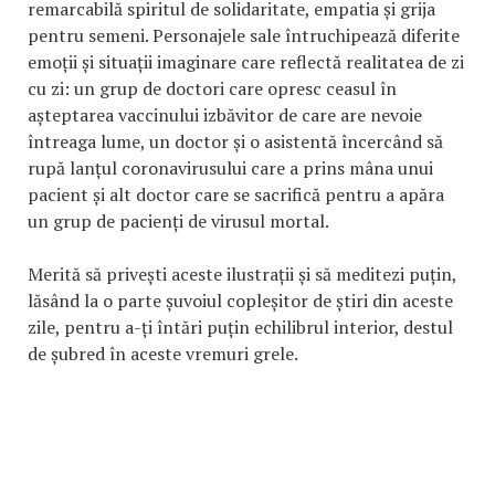
remarcabilă spiritul de solidaritate, empatia și grija
pentru semeni. Personajele sale întruchipează diferite
emoții și situații imaginare care reflectă realitatea de zi
cu zi: un grup de doctori care opresc ceasul în
așteptarea vaccinului izbăvitor de care are nevoie
întreaga lume, un doctor și o asistentă încercând să
rupă lanțul coronavirusului care a prins mâna unui
pacient și alt doctor care se sacrifică pentru a apăra
un grup de pacienți de virusul mortal.
Merită să privești aceste ilustrații și să meditezi puțin,
lăsând la o parte șuvoiul copleșitor de știri din aceste
zile, pentru a-ți întări puțin echilibrul interior, destul
de șubred în aceste vremuri grele.