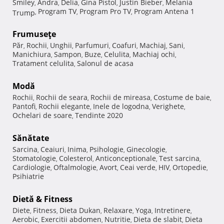
Smiley
Andra
Delia
Gina Pistol
Justin Bieber
Melania
,
,
,
,
,
Program TV
Program Pro TV
Program Antena 1
Trump
,
,
,
Frumuseţe
Păr
Rochii
Unghii
Parfumuri
Coafuri
Machiaj
Sani
,
,
,
,
,
,
,
Manichiura
Sampon
Buze
Celulita
Machiaj ochi
,
,
,
,
,
Tratament celulita
Salonul de acasa
,
Modă
Rochii
Rochii de seara
Rochii de mireasa
Costume de baie
,
,
,
,
Pantofi
Rochii elegante
Inele de logodna
Verighete
,
,
,
,
Ochelari de soare
Tendinte 2020
,
Sănătate
Sarcina
Ceaiuri
Inima
Psihologie
Ginecologie
,
,
,
,
,
Stomatologie
Colesterol
Anticonceptionale
Test sarcina
,
,
,
,
Cardiologie
Oftalmologie
Avort
Ceai verde
HIV
Ortopedie
,
,
,
,
,
,
Psihiatrie
Dietă & Fitness
Diete
Fitness
Dieta Dukan
Relaxare
Yoga
Intretinere
,
,
,
,
,
,
Aerobic
Exercitii abdomen
Nutritie
Dieta de slabit
Dieta
,
,
,
,