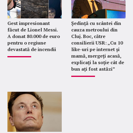
Gest impresionant
Ședință cu scântei din
făcut de Lionel Messi.
cauza metroului din
A donat 80.000 de euro
Cluj. Boc, către
pentru o regiune
consilierii USR: „Cu 10
devastată de incendii
like-uri pe internet și
mamă, mergeți acasă,
explicați la soție cât de
bun ați fost astăzi”