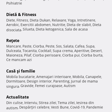
Psihiatrie
Dietă & Fitness
Diete
Fitness
Dieta Dukan
Relaxare
Yoga
Intretinere
,
,
,
,
,
,
Aerobic
Exercitii abdomen
Nutritie
Dieta de slabit
Dieta
,
,
,
,
Silueta
Dieta ketogenica
Sala de acasa
disociata
,
,
,
Reţete
Mancare
Paste
Ciorba
Peste
Sos
Salata
Cafea
Supa
,
,
,
,
,
,
,
,
Dulceata
Tocanita
Cocktail
Supa crema
Aperitive
Desert
,
,
,
,
,
,
Maioneza
Pilaf
Ciorba perisoare
Ciorba pui
Ciorba burta
,
,
,
,
,
Ce mancam azi
Casă şi familie
Mobila bucatarie
Amenajari interioare
Mobila
Canapele
,
,
,
,
Dormitoare
Design interior
Parenting
Jurnal de mama
,
,
,
Gravide
Femei curajoase
Autism
singura
,
,
,
Actualitate
Din culise
Interviu
Stirea zilei
Tema zilei
Iesirea din
,
,
,
,
Despărţiri celebre
Vesti Bune
Covid-19
Pandemie
autism
,
,
,
,