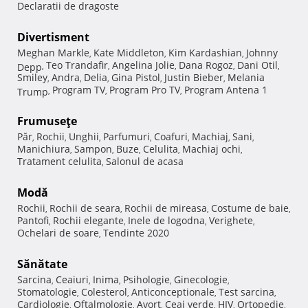
Declaratii de dragoste
Divertisment
Meghan Markle
Kate Middleton
Kim Kardashian
Johnny
,
,
,
Teo Trandafir
Angelina Jolie
Dana Rogoz
Dani Otil
Depp
,
,
,
,
,
Smiley
Andra
Delia
Gina Pistol
Justin Bieber
Melania
,
,
,
,
,
Program TV
Program Pro TV
Program Antena 1
Trump
,
,
,
Frumuseţe
Păr
Rochii
Unghii
Parfumuri
Coafuri
Machiaj
Sani
,
,
,
,
,
,
,
Manichiura
Sampon
Buze
Celulita
Machiaj ochi
,
,
,
,
,
Tratament celulita
Salonul de acasa
,
Modă
Rochii
Rochii de seara
Rochii de mireasa
Costume de baie
,
,
,
,
Pantofi
Rochii elegante
Inele de logodna
Verighete
,
,
,
,
Ochelari de soare
Tendinte 2020
,
Sănătate
Sarcina
Ceaiuri
Inima
Psihologie
Ginecologie
,
,
,
,
,
Stomatologie
Colesterol
Anticonceptionale
Test sarcina
,
,
,
,
Cardiologie
Oftalmologie
Avort
Ceai verde
HIV
Ortopedie
,
,
,
,
,
,