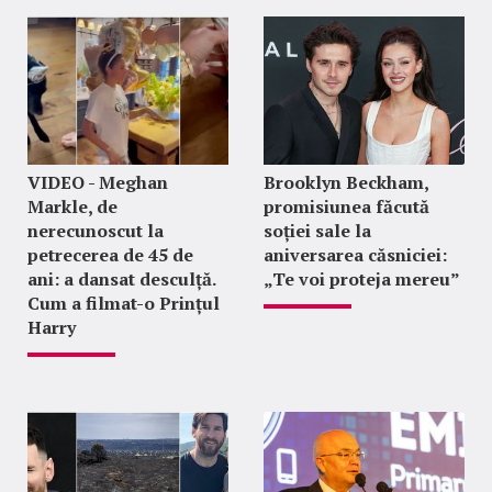
VIDEO - Meghan
Brooklyn Beckham,
Markle, de
promisiunea făcută
nerecunoscut la
soției sale la
petrecerea de 45 de
aniversarea căsniciei:
ani: a dansat desculță.
„Te voi proteja mereu”
Cum a filmat-o Prințul
Harry