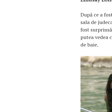
După ce a fos
sala de judeca
fost surprinsă
putea vedea ch
de baie.