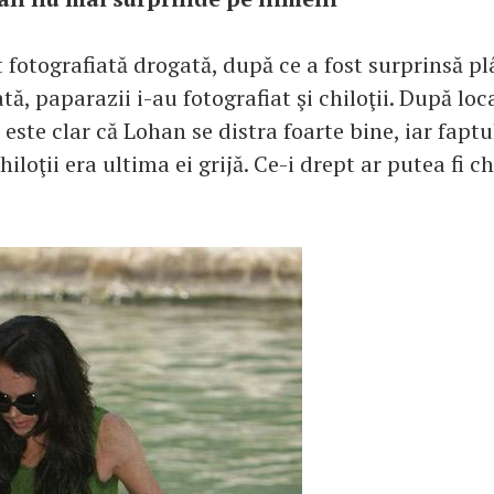
t fotografiată drogată, după ce a fost surprinsă p
tă, paparazii i-au fotografiat şi chiloţii. După loc
 este clar că Lohan se distra foarte bine, iar faptul
iloţii era ultima ei grijă. Ce-i drept ar putea fi 