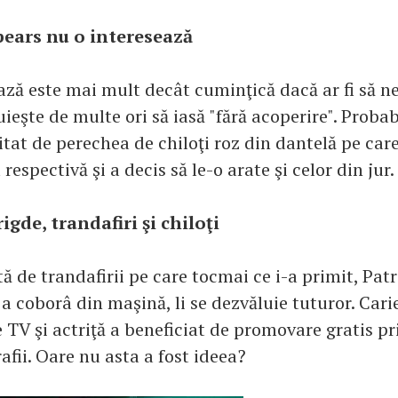
pears nu o interesează
ază este mai mult decât cuminţică dacă ar fi să 
ieşte de multe ori să iasă "fără acoperire". Probab
uitat de perechea de chiloţi roz din dantelă pe care
respectivă şi a decis să le-o arate şi celor din jur.
gde, trandafiri şi chiloţi
ă de trandafirii pe care tocmai ce i-a primit, Patr
a coborâ din maşină, li se dezvăluie tuturor. Cari
TV şi actriţă a beneficiat de promovare gratis pr
afii. Oare nu asta a fost ideea?