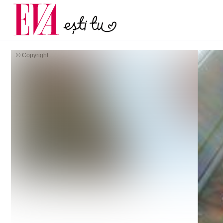
și 60 de ani. De ce te t
Carieră
pe măsură ce înaintez
Actualitate
© Copyright: