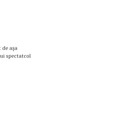
t de aşa
nui spectatcol