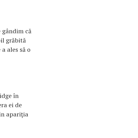
ne gândim că
il grăbită
 a ales să o
idge în
era ei de
in apariţia