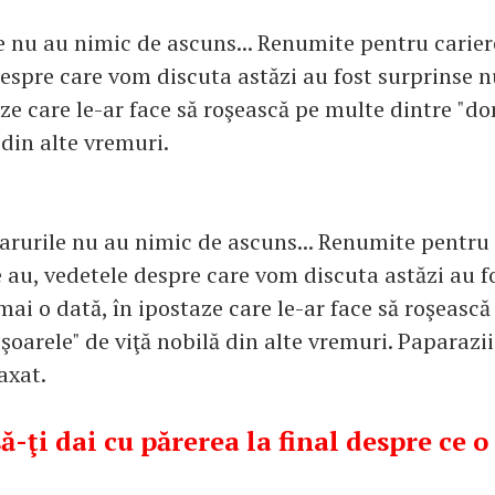
e nu au nimic de ascuns... Renumite pentru cariere
despre care vom discuta astăzi au fost surprinse 
aze care le-ar face să roşească pe multe dintre "d
 din alte vremuri.
arurile nu au nimic de ascuns... Renumite pentru 
e au, vedetele despre care vom discuta astăzi au f
ai o dată, în ipostaze care le-ar face să roşeasc
oarele" de viţă nobilă din alte vremuri. Paparazii
axat.
ă-ţi dai cu părerea la final despre ce o