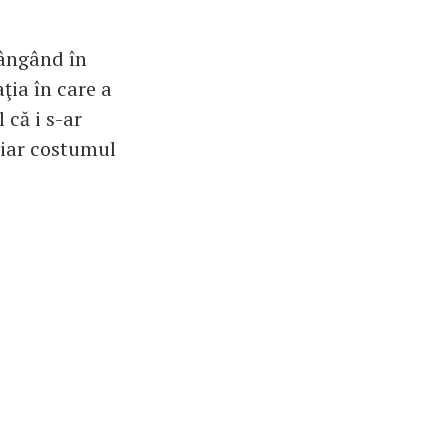
lângând în
aţia în care a
 că i s-ar
chiar costumul