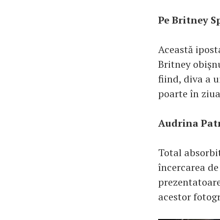
Pe Britney S
Această ipost
Britney obişnu
fiind, diva a 
poarte în ziua 
Audrina Patri
Total absorbit
încercarea de 
prezentatoare 
acestor fotogr