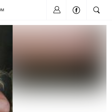
Nu ai cont?
Inregistreaza-
UM