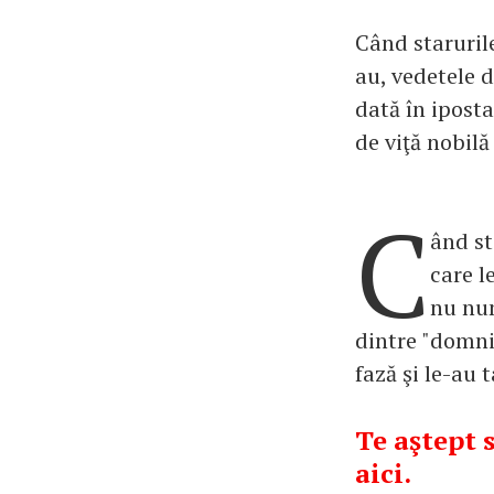
Când staruril
au, vedetele 
dată în ipost
de viţă nobilă
C
ând st
care l
nu num
dintre "domniş
fază şi le-au t
Te aştept s
aici.