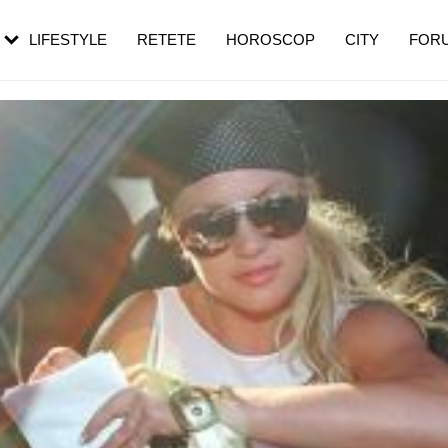
rezești mai des
Cât durează, cum te pregătești și cât
i în vârstă
de dureroasă este investigația
LIFESTYLE
RETETE
HOROSCOP
CITY
FOR