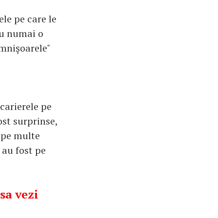
le pe care le
nu numai o
omnişoarele"
carierele pe
ost surprinse,
ă pe multe
 au fost pe
 sa vezi