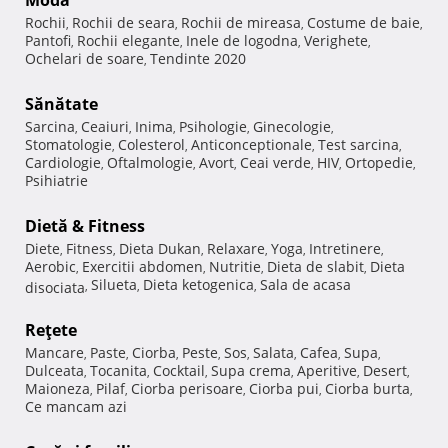
Rochii
Rochii de seara
Rochii de mireasa
Costume de baie
,
,
,
,
Pantofi
Rochii elegante
Inele de logodna
Verighete
,
,
,
,
Ochelari de soare
Tendinte 2020
,
Sănătate
Sarcina
Ceaiuri
Inima
Psihologie
Ginecologie
,
,
,
,
,
Stomatologie
Colesterol
Anticonceptionale
Test sarcina
,
,
,
,
Cardiologie
Oftalmologie
Avort
Ceai verde
HIV
Ortopedie
,
,
,
,
,
,
Psihiatrie
Dietă & Fitness
Diete
Fitness
Dieta Dukan
Relaxare
Yoga
Intretinere
,
,
,
,
,
,
Aerobic
Exercitii abdomen
Nutritie
Dieta de slabit
Dieta
,
,
,
,
Silueta
Dieta ketogenica
Sala de acasa
disociata
,
,
,
Reţete
Mancare
Paste
Ciorba
Peste
Sos
Salata
Cafea
Supa
,
,
,
,
,
,
,
,
Dulceata
Tocanita
Cocktail
Supa crema
Aperitive
Desert
,
,
,
,
,
,
Maioneza
Pilaf
Ciorba perisoare
Ciorba pui
Ciorba burta
,
,
,
,
,
Ce mancam azi