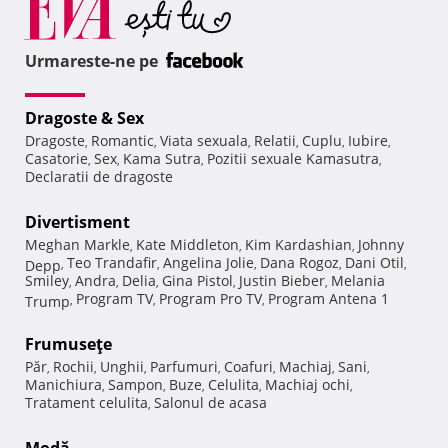
Urmareste-ne pe
Dragoste & Sex
Dragoste
Romantic
Viata sexuala
Relatii
Cuplu
Iubire
,
,
,
,
,
,
Casatorie
Sex
Kama Sutra
Pozitii sexuale Kamasutra
,
,
,
,
Declaratii de dragoste
Divertisment
Meghan Markle
Kate Middleton
Kim Kardashian
Johnny
,
,
,
Teo Trandafir
Angelina Jolie
Dana Rogoz
Dani Otil
Depp
,
,
,
,
,
Smiley
Andra
Delia
Gina Pistol
Justin Bieber
Melania
,
,
,
,
,
Program TV
Program Pro TV
Program Antena 1
Trump
,
,
,
Frumuseţe
Păr
Rochii
Unghii
Parfumuri
Coafuri
Machiaj
Sani
,
,
,
,
,
,
,
Manichiura
Sampon
Buze
Celulita
Machiaj ochi
,
,
,
,
,
Tratament celulita
Salonul de acasa
,
Modă