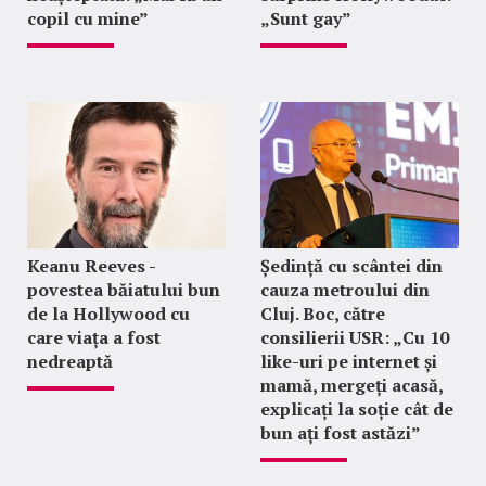
copil cu mine”
„Sunt gay”
Keanu Reeves -
Ședință cu scântei din
povestea băiatului bun
cauza metroului din
de la Hollywood cu
Cluj. Boc, către
care viața a fost
consilierii USR: „Cu 10
nedreaptă
like-uri pe internet și
mamă, mergeți acasă,
explicați la soție cât de
bun ați fost astăzi”