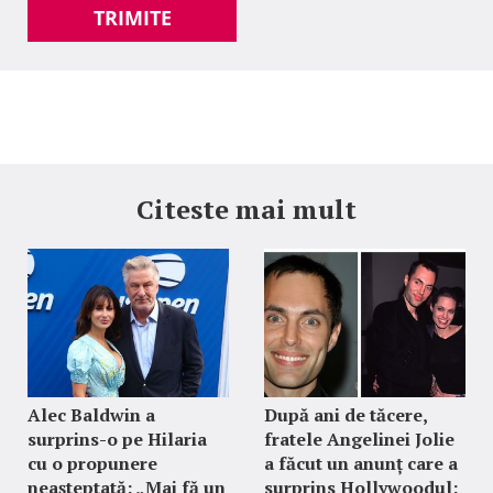
TRIMITE
Citeste mai mult
Alec Baldwin a
După ani de tăcere,
surprins-o pe Hilaria
fratele Angelinei Jolie
cu o propunere
a făcut un anunț care a
neașteptată: „Mai fă un
surprins Hollywoodul: