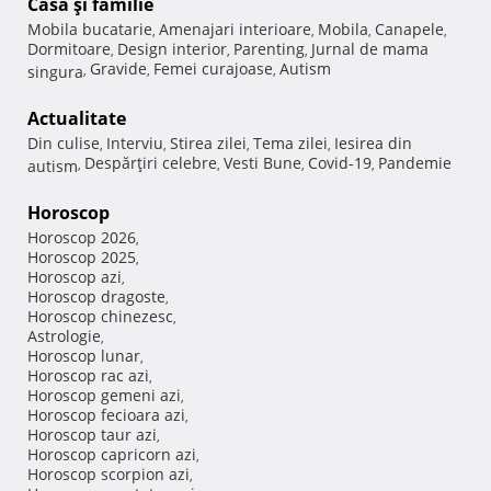
Casă şi familie
Mobila bucatarie
Amenajari interioare
Mobila
Canapele
,
,
,
,
Dormitoare
Design interior
Parenting
Jurnal de mama
,
,
,
Gravide
Femei curajoase
Autism
singura
,
,
,
Actualitate
Din culise
Interviu
Stirea zilei
Tema zilei
Iesirea din
,
,
,
,
Despărţiri celebre
Vesti Bune
Covid-19
Pandemie
autism
,
,
,
,
Horoscop
Horoscop 2026
,
Horoscop 2025
,
Horoscop azi
,
Horoscop dragoste
,
Horoscop chinezesc
,
Astrologie
,
Horoscop lunar
,
Horoscop rac azi
,
Horoscop gemeni azi
,
Horoscop fecioara azi
,
Horoscop taur azi
,
Horoscop capricorn azi
,
Horoscop scorpion azi
,