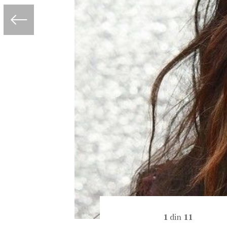
1
din
11