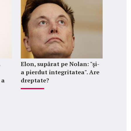
a
Elon, supărat pe Nolan: "şi-
a pierdut integritatea". Are
 a
dreptate?