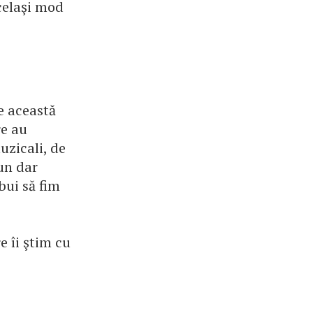
acelaşi mod
pe această
re au
uzicali, de
 un dar
bui să fim
 îi ştim cu