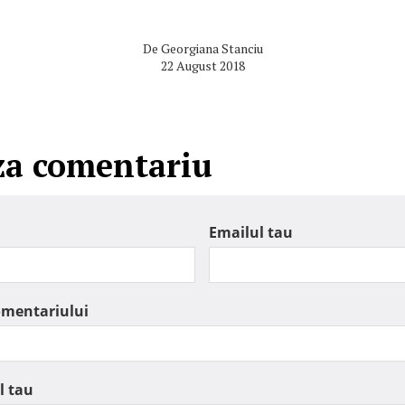
De
Georgiana Stanciu
22 August 2018
za comentariu
Emailul tau
omentariului
l tau