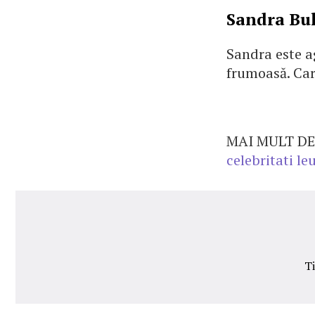
Sandra Bu
Sandra este ag
frumoasă. Cari
MAI MULT DE
celebritati le
T