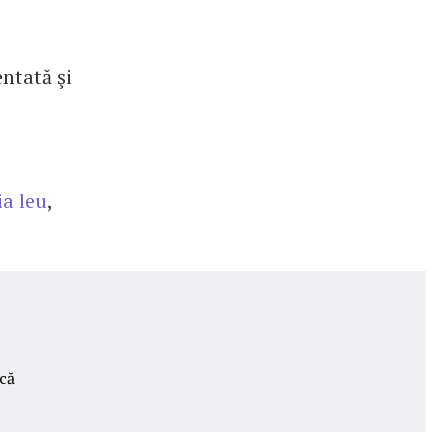
entată şi
ia leu
,
că