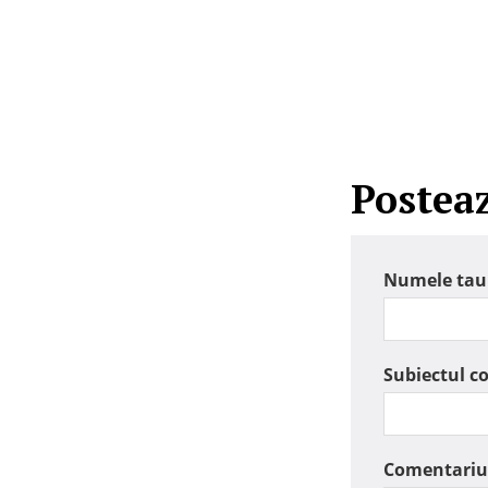
Postea
Numele tau
Subiectul c
Comentariu