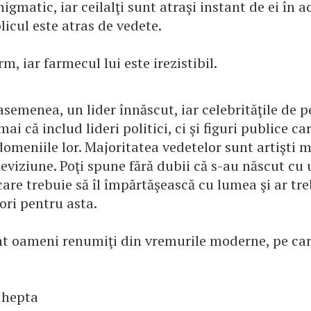
nigmatic, iar ceilalţi sunt atraşi instant de ei în 
licul este atras de vedete.
rm, iar farmecul lui este irezistibil.
 asemenea, un lider înnăscut, iar celebrităţile de 
ai că includ lideri politici, ci şi figuri publice ca
omeniile lor. Majoritatea vedetelor sunt artişti m
leviziune. Poţi spune fără dubii că s-au născut cu
care trebuie să îl împărtăşească cu lumea şi ar tre
ori pentru asta.
nt oameni renumiţi din vremurile moderne, pe care
 hepta