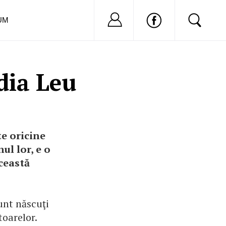
Nu ai cont?
Inregistreaza-
UM
odia Leu
te oricine
ul lor, e o
ceastă
unt născuţi
toarelor.