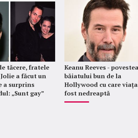
e tăcere, fratele
Keanu Reeves - poveste
Jolie a făcut un
băiatului bun de la
e a surprins
Hollywood cu care viața
ul: „Sunt gay”
fost nedreaptă