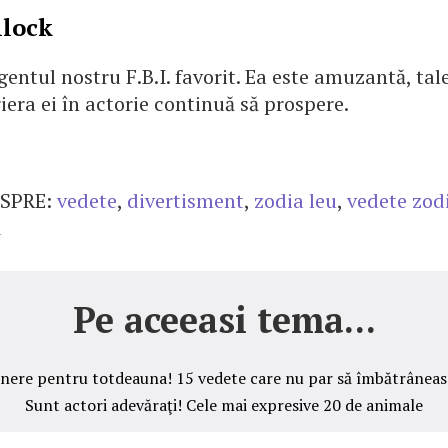
llock
entul nostru F.B.I. favorit. Ea este amuzantă, tal
era ei în actorie continuă să prospere.
SPRE:
vedete
,
divertisment
,
zodia leu
,
vedete zod
u
Pe aceeasi tema...
inere pentru totdeauna! 15 vedete care nu par să îmbătrâneas
Sunt actori adevăraţi! Cele mai expresive 20 de animale