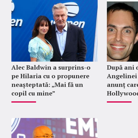
Alec Baldwin a surprins-o
După ani d
pe Hilaria cu o propunere
Angelinei 
neașteptată: „Mai fă un
anunț car
copil cu mine”
Hollywood