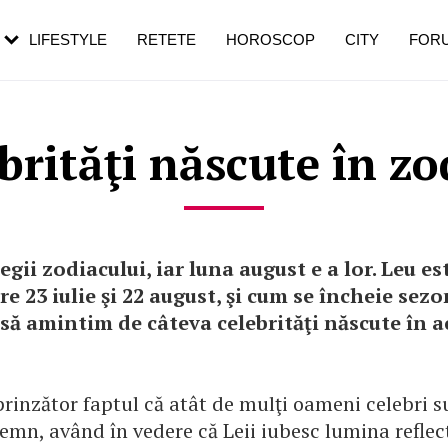
rebui să mergi
și 60 de ani. De ce te trezești mai des
pe măsură ce înaintezi în vârstă
LIFESTYLE
RETETE
HOROSCOP
CITY
FOR
brităţi născute în z
regii zodiacului, iar luna august e a lor. Leu es
re 23 iulie şi 22 august, şi cum se încheie sezon
să amintim de câteva celebrităţi născute în a
rinzător faptul că atât de mulţi oameni celebri s
emn, având în vedere că Leii iubesc lumina reflec