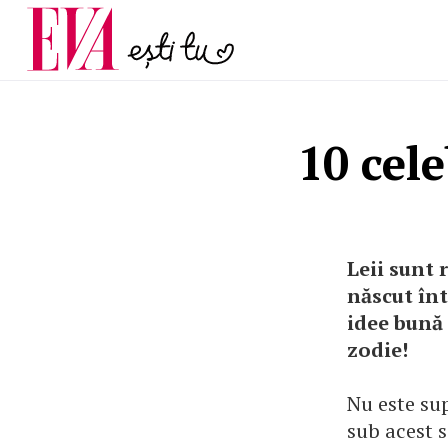
menopauză și când ar t
Carieră
la medic
Actualitate
10 cele
Leii sunt 
născut înt
idee bună 
zodie!
Nu este sup
sub acest s