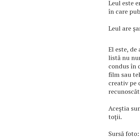
Leul este e
în care pub
Leul are şa
El este, de
listă nu num
condus în d
film sau te
creativ pe 
recunoscăt
Aceştia su
toţii.
Sursă foto: