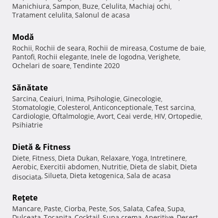
Manichiura
Sampon
Buze
Celulita
Machiaj ochi
,
,
,
,
,
Tratament celulita
Salonul de acasa
,
Modă
Rochii
Rochii de seara
Rochii de mireasa
Costume de baie
,
,
,
,
Pantofi
Rochii elegante
Inele de logodna
Verighete
,
,
,
,
Ochelari de soare
Tendinte 2020
,
Sănătate
Sarcina
Ceaiuri
Inima
Psihologie
Ginecologie
,
,
,
,
,
Stomatologie
Colesterol
Anticonceptionale
Test sarcina
,
,
,
,
Cardiologie
Oftalmologie
Avort
Ceai verde
HIV
Ortopedie
,
,
,
,
,
,
Psihiatrie
Dietă & Fitness
Diete
Fitness
Dieta Dukan
Relaxare
Yoga
Intretinere
,
,
,
,
,
,
Aerobic
Exercitii abdomen
Nutritie
Dieta de slabit
Dieta
,
,
,
,
Silueta
Dieta ketogenica
Sala de acasa
disociata
,
,
,
Reţete
Mancare
Paste
Ciorba
Peste
Sos
Salata
Cafea
Supa
,
,
,
,
,
,
,
,
Dulceata
Tocanita
Cocktail
Supa crema
Aperitive
Desert
,
,
,
,
,
,