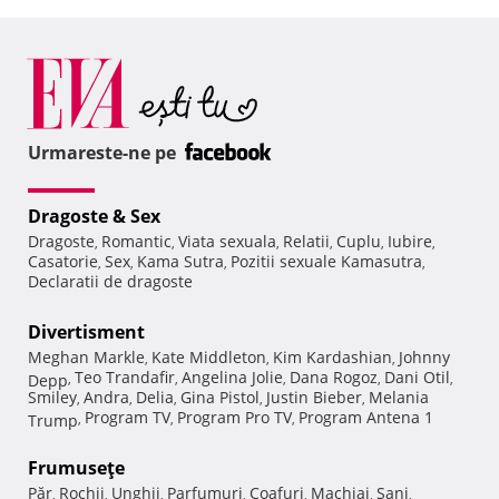
Urmareste-ne pe
Dragoste & Sex
Dragoste
Romantic
Viata sexuala
Relatii
Cuplu
Iubire
,
,
,
,
,
,
Casatorie
Sex
Kama Sutra
Pozitii sexuale Kamasutra
,
,
,
,
Declaratii de dragoste
Divertisment
Meghan Markle
Kate Middleton
Kim Kardashian
Johnny
,
,
,
Teo Trandafir
Angelina Jolie
Dana Rogoz
Dani Otil
Depp
,
,
,
,
,
Smiley
Andra
Delia
Gina Pistol
Justin Bieber
Melania
,
,
,
,
,
Program TV
Program Pro TV
Program Antena 1
Trump
,
,
,
Frumuseţe
Păr
Rochii
Unghii
Parfumuri
Coafuri
Machiaj
Sani
,
,
,
,
,
,
,