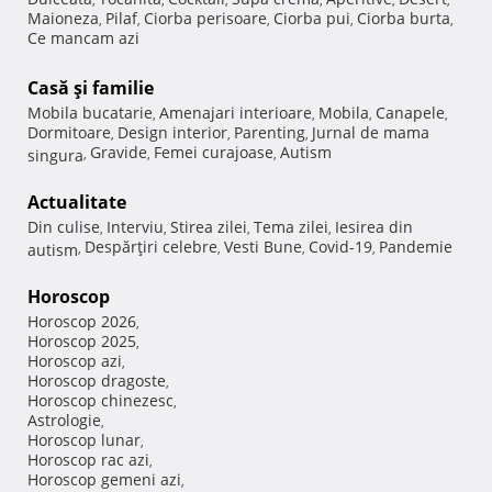
Maioneza
Pilaf
Ciorba perisoare
Ciorba pui
Ciorba burta
,
,
,
,
,
Ce mancam azi
Casă şi familie
Mobila bucatarie
Amenajari interioare
Mobila
Canapele
,
,
,
,
Dormitoare
Design interior
Parenting
Jurnal de mama
,
,
,
Gravide
Femei curajoase
Autism
singura
,
,
,
Actualitate
Din culise
Interviu
Stirea zilei
Tema zilei
Iesirea din
,
,
,
,
Despărţiri celebre
Vesti Bune
Covid-19
Pandemie
autism
,
,
,
,
Horoscop
Horoscop 2026
,
Horoscop 2025
,
Horoscop azi
,
Horoscop dragoste
,
Horoscop chinezesc
,
Astrologie
,
Horoscop lunar
,
Horoscop rac azi
,
Horoscop gemeni azi
,