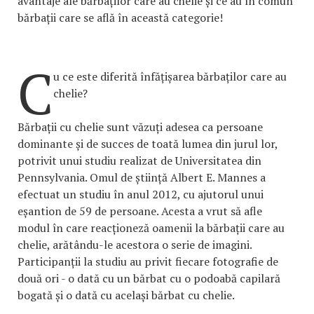
avantaje ale bărbaților care au chelie și ce au în comun
bărbații care se află în această categorie!
C
u ce este diferită înfățișarea bărbaților care au
chelie?
Bărbații cu chelie sunt văzuți adesea ca persoane
dominante și de succes de toată lumea din jurul lor,
potrivit unui studiu realizat de Universitatea din
Pennsylvania. Omul de știință Albert E. Mannes a
efectuat un studiu în anul 2012, cu ajutorul unui
eșantion de 59 de persoane. Acesta a vrut să afle
modul în care reacționeză oamenii la bărbații care au
chelie, arătându-le acestora o serie de imagini.
Participanții la studiu au privit fiecare fotografie de
două ori - o dată cu un bărbat cu o podoabă capilară
bogată și o dată cu același bărbat cu chelie.