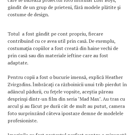
care se bazează proiectul foto intitulat Lost Boys,
gândit de un grup de prieteni, fără modele plătite şi
costume de design.
Totul a fost gândit pe cont propriu, fiecare
contribuind cu ce avea util prin casă. De exemplu,
costumaţia copiilor a fost creată din haine vechi de
prin casă sau din materiale ieftine care au fost
adaptate.
Pentru copii a fost o bucurie imensă, explică Heather
Zvirgzdins. Îmbrăcaţi ca războinicii unui trib pierdut în
adâncul pădurii, cu feţele vopsite, aceştia păreau
desprinşi dintr-un film din seria "Mad Max". Au tras cu
arcul şi au făcut pe durii cât de mult au putut, camera
foto surprinzând câteva ipostaze demne de modelele
profesioniste.