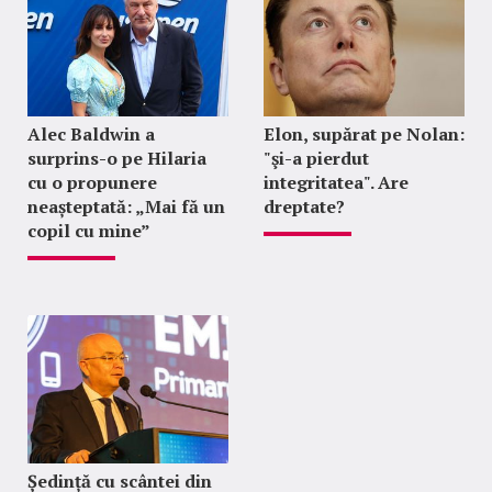
Alec Baldwin a
Elon, supărat pe Nolan:
surprins-o pe Hilaria
"şi-a pierdut
cu o propunere
integritatea". Are
neașteptată: „Mai fă un
dreptate?
copil cu mine”
Ședință cu scântei din