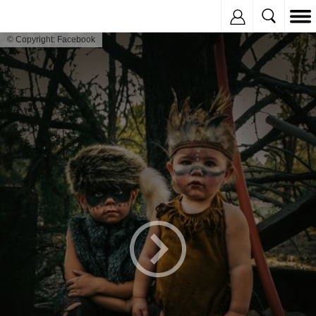
Inregistreaza
© Copyright: Facebook