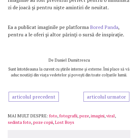
Imaginile au fost pretextul perfect pentru o minunată
zi de joacă şi pentru nişte amintiri de neuitat.
Ea a publicat imaginile pe platforma
Bored Panda
,
pentru a le oferi şi altor părinţi o sursă de inspiraţie.
De
Daniel Dumitrescu
Sunt întotdeauna la curent cu știrile interne și externe. Îmi place să vă
aduc noutăți din viața vedetelor și povești din toate colțurile lumii.
articolul precedent
articolul urmator
MAI MULT DESPRE:
foto
,
fotografii
,
poze
,
imagini
,
viral
,
sedinta foto
,
poze copii
,
Lost Boys