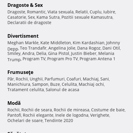
Dragoste & Sex
Dragoste
Romantic
Viata sexuala
Relatii
Cuplu
Iubire
,
,
,
,
,
,
Casatorie
Sex
Kama Sutra
Pozitii sexuale Kamasutra
,
,
,
,
Declaratii de dragoste
Divertisment
Meghan Markle
Kate Middleton
Kim Kardashian
Johnny
,
,
,
Teo Trandafir
Angelina Jolie
Dana Rogoz
Dani Otil
Depp
,
,
,
,
,
Smiley
Andra
Delia
Gina Pistol
Justin Bieber
Melania
,
,
,
,
,
Program TV
Program Pro TV
Program Antena 1
Trump
,
,
,
Frumuseţe
Păr
Rochii
Unghii
Parfumuri
Coafuri
Machiaj
Sani
,
,
,
,
,
,
,
Manichiura
Sampon
Buze
Celulita
Machiaj ochi
,
,
,
,
,
Tratament celulita
Salonul de acasa
,
Modă
Rochii
Rochii de seara
Rochii de mireasa
Costume de baie
,
,
,
,
Pantofi
Rochii elegante
Inele de logodna
Verighete
,
,
,
,
Ochelari de soare
Tendinte 2020
,