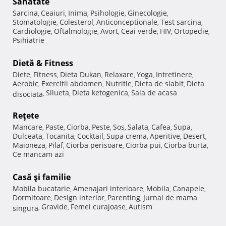
Sănătate
Sarcina
Ceaiuri
Inima
Psihologie
Ginecologie
,
,
,
,
,
Stomatologie
Colesterol
Anticonceptionale
Test sarcina
,
,
,
,
Cardiologie
Oftalmologie
Avort
Ceai verde
HIV
Ortopedie
,
,
,
,
,
,
Psihiatrie
Dietă & Fitness
Diete
Fitness
Dieta Dukan
Relaxare
Yoga
Intretinere
,
,
,
,
,
,
Aerobic
Exercitii abdomen
Nutritie
Dieta de slabit
Dieta
,
,
,
,
Silueta
Dieta ketogenica
Sala de acasa
disociata
,
,
,
Reţete
Mancare
Paste
Ciorba
Peste
Sos
Salata
Cafea
Supa
,
,
,
,
,
,
,
,
Dulceata
Tocanita
Cocktail
Supa crema
Aperitive
Desert
,
,
,
,
,
,
Maioneza
Pilaf
Ciorba perisoare
Ciorba pui
Ciorba burta
,
,
,
,
,
Ce mancam azi
Casă şi familie
Mobila bucatarie
Amenajari interioare
Mobila
Canapele
,
,
,
,
Dormitoare
Design interior
Parenting
Jurnal de mama
,
,
,
Gravide
Femei curajoase
Autism
singura
,
,
,