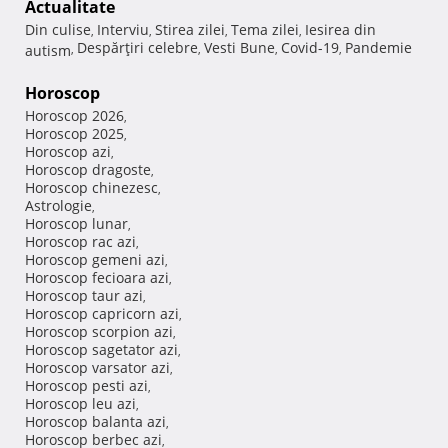
Actualitate
Din culise
Interviu
Stirea zilei
Tema zilei
Iesirea din
,
,
,
,
Despărţiri celebre
Vesti Bune
Covid-19
Pandemie
autism
,
,
,
,
Horoscop
Horoscop 2026
,
Horoscop 2025
,
Horoscop azi
,
Horoscop dragoste
,
Horoscop chinezesc
,
Astrologie
,
Horoscop lunar
,
Horoscop rac azi
,
Horoscop gemeni azi
,
Horoscop fecioara azi
,
Horoscop taur azi
,
Horoscop capricorn azi
,
Horoscop scorpion azi
,
Horoscop sagetator azi
,
Horoscop varsator azi
,
Horoscop pesti azi
,
Horoscop leu azi
,
Horoscop balanta azi
,
Horoscop berbec azi
,