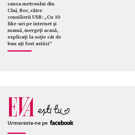
cauza metroului din
Cluj. Boc, către
consilierii USR: „Cu 10
like-uri pe internet și
mamă, mergeți acasă,
explicați la soție cât de
bun ați fost astăzi”
Urmareste-ne pe