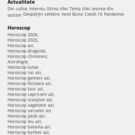
Actualitate
Din culise
Interviu
Stirea zilei
Tema zilei
Iesirea din
,
,
,
,
Despărţiri celebre
Vesti Bune
Covid-19
Pandemie
autism
,
,
,
,
Horoscop
Horoscop 2026
,
Horoscop 2025
,
Horoscop azi
,
Horoscop dragoste
,
Horoscop chinezesc
,
Astrologie
,
Horoscop lunar
,
Horoscop rac azi
,
Horoscop gemeni azi
,
Horoscop fecioara azi
,
Horoscop taur azi
,
Horoscop capricorn azi
,
Horoscop scorpion azi
,
Horoscop sagetator azi
,
Horoscop varsator azi
,
Horoscop pesti azi
,
Horoscop leu azi
,
Horoscop balanta azi
,
Horoscop berbec azi
,