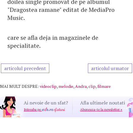
doilea single promovat de pe albumul
"Dragostea ramane" editat de MediaPro
Music.
care se afla deja in magazinele de
specialitate.
articolul precedent
articolul urmator
MAI MULT DESPRE:
videoclip
,
melodie
,
Andra
,
clip
,
filmare
Ai nevoie de un sfat?
Afla ultimele noutati
Intreaba pe
Aboneaza-te la newsletter
»