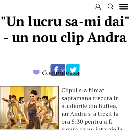
Inregistreaza
"Un lucru sa-mi dai"
- un nou clip Andra
Comenteaza
Clipul s-a filmat
saptamana trecuta in
studiorile din Buftea,
iar Andra s-a trezit la
ora 5:30 pentru a fi
sigura ca nu intarzie la