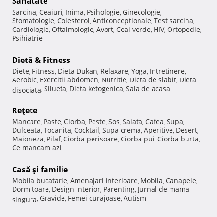
Sănătate
Sarcina
Ceaiuri
Inima
Psihologie
Ginecologie
,
,
,
,
,
Stomatologie
Colesterol
Anticonceptionale
Test sarcina
,
,
,
,
Cardiologie
Oftalmologie
Avort
Ceai verde
HIV
Ortopedie
,
,
,
,
,
,
Psihiatrie
Dietă & Fitness
Diete
Fitness
Dieta Dukan
Relaxare
Yoga
Intretinere
,
,
,
,
,
,
Aerobic
Exercitii abdomen
Nutritie
Dieta de slabit
Dieta
,
,
,
,
Silueta
Dieta ketogenica
Sala de acasa
disociata
,
,
,
Reţete
Mancare
Paste
Ciorba
Peste
Sos
Salata
Cafea
Supa
,
,
,
,
,
,
,
,
Dulceata
Tocanita
Cocktail
Supa crema
Aperitive
Desert
,
,
,
,
,
,
Maioneza
Pilaf
Ciorba perisoare
Ciorba pui
Ciorba burta
,
,
,
,
,
Ce mancam azi
Casă şi familie
Mobila bucatarie
Amenajari interioare
Mobila
Canapele
,
,
,
,
Dormitoare
Design interior
Parenting
Jurnal de mama
,
,
,
Gravide
Femei curajoase
Autism
singura
,
,
,