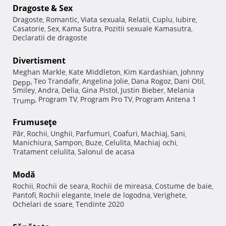
Dragoste & Sex
Dragoste
Romantic
Viata sexuala
Relatii
Cuplu
Iubire
,
,
,
,
,
,
Casatorie
Sex
Kama Sutra
Pozitii sexuale Kamasutra
,
,
,
,
Declaratii de dragoste
Divertisment
Meghan Markle
Kate Middleton
Kim Kardashian
Johnny
,
,
,
Teo Trandafir
Angelina Jolie
Dana Rogoz
Dani Otil
Depp
,
,
,
,
,
Smiley
Andra
Delia
Gina Pistol
Justin Bieber
Melania
,
,
,
,
,
Program TV
Program Pro TV
Program Antena 1
Trump
,
,
,
Frumuseţe
Păr
Rochii
Unghii
Parfumuri
Coafuri
Machiaj
Sani
,
,
,
,
,
,
,
Manichiura
Sampon
Buze
Celulita
Machiaj ochi
,
,
,
,
,
Tratament celulita
Salonul de acasa
,
Modă
Rochii
Rochii de seara
Rochii de mireasa
Costume de baie
,
,
,
,
Pantofi
Rochii elegante
Inele de logodna
Verighete
,
,
,
,
Ochelari de soare
Tendinte 2020
,