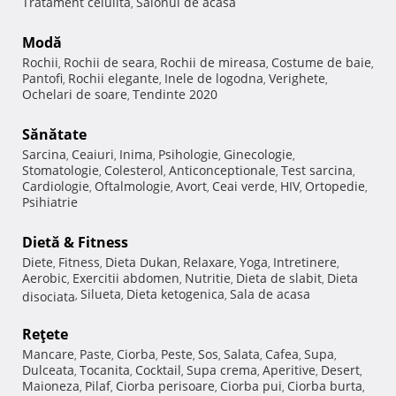
Tratament celulita
Salonul de acasa
,
Modă
Rochii
Rochii de seara
Rochii de mireasa
Costume de baie
,
,
,
,
Pantofi
Rochii elegante
Inele de logodna
Verighete
,
,
,
,
Ochelari de soare
Tendinte 2020
,
Sănătate
Sarcina
Ceaiuri
Inima
Psihologie
Ginecologie
,
,
,
,
,
Stomatologie
Colesterol
Anticonceptionale
Test sarcina
,
,
,
,
Cardiologie
Oftalmologie
Avort
Ceai verde
HIV
Ortopedie
,
,
,
,
,
,
Psihiatrie
Dietă & Fitness
Diete
Fitness
Dieta Dukan
Relaxare
Yoga
Intretinere
,
,
,
,
,
,
Aerobic
Exercitii abdomen
Nutritie
Dieta de slabit
Dieta
,
,
,
,
Silueta
Dieta ketogenica
Sala de acasa
disociata
,
,
,
Reţete
Mancare
Paste
Ciorba
Peste
Sos
Salata
Cafea
Supa
,
,
,
,
,
,
,
,
Dulceata
Tocanita
Cocktail
Supa crema
Aperitive
Desert
,
,
,
,
,
,
Maioneza
Pilaf
Ciorba perisoare
Ciorba pui
Ciorba burta
,
,
,
,
,