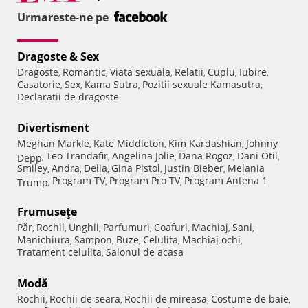
Urmareste-ne pe
Dragoste & Sex
Dragoste
Romantic
Viata sexuala
Relatii
Cuplu
Iubire
,
,
,
,
,
,
Casatorie
Sex
Kama Sutra
Pozitii sexuale Kamasutra
,
,
,
,
Declaratii de dragoste
Divertisment
Meghan Markle
Kate Middleton
Kim Kardashian
Johnny
,
,
,
Teo Trandafir
Angelina Jolie
Dana Rogoz
Dani Otil
Depp
,
,
,
,
,
Smiley
Andra
Delia
Gina Pistol
Justin Bieber
Melania
,
,
,
,
,
Program TV
Program Pro TV
Program Antena 1
Trump
,
,
,
Frumuseţe
Păr
Rochii
Unghii
Parfumuri
Coafuri
Machiaj
Sani
,
,
,
,
,
,
,
Manichiura
Sampon
Buze
Celulita
Machiaj ochi
,
,
,
,
,
Tratament celulita
Salonul de acasa
,
Modă
Rochii
Rochii de seara
Rochii de mireasa
Costume de baie
,
,
,
,