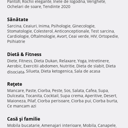
Pantofi
Rochii elegante
Inele de logodna
Verighete
,
,
,
,
Ochelari de soare
Tendinte 2020
,
Sănătate
Sarcina
Ceaiuri
Inima
Psihologie
Ginecologie
,
,
,
,
,
Stomatologie
Colesterol
Anticonceptionale
Test sarcina
,
,
,
,
Cardiologie
Oftalmologie
Avort
Ceai verde
HIV
Ortopedie
,
,
,
,
,
,
Psihiatrie
Dietă & Fitness
Diete
Fitness
Dieta Dukan
Relaxare
Yoga
Intretinere
,
,
,
,
,
,
Aerobic
Exercitii abdomen
Nutritie
Dieta de slabit
Dieta
,
,
,
,
Silueta
Dieta ketogenica
Sala de acasa
disociata
,
,
,
Reţete
Mancare
Paste
Ciorba
Peste
Sos
Salata
Cafea
Supa
,
,
,
,
,
,
,
,
Dulceata
Tocanita
Cocktail
Supa crema
Aperitive
Desert
,
,
,
,
,
,
Maioneza
Pilaf
Ciorba perisoare
Ciorba pui
Ciorba burta
,
,
,
,
,
Ce mancam azi
Casă şi familie
Mobila bucatarie
Amenajari interioare
Mobila
Canapele
,
,
,
,