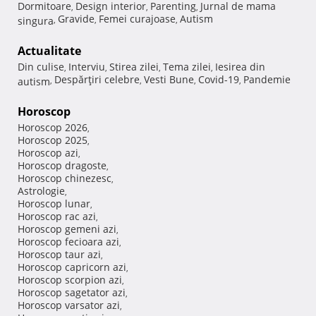
Dormitoare
Design interior
Parenting
Jurnal de mama
,
,
,
Gravide
Femei curajoase
Autism
singura
,
,
,
Actualitate
Din culise
Interviu
Stirea zilei
Tema zilei
Iesirea din
,
,
,
,
Despărţiri celebre
Vesti Bune
Covid-19
Pandemie
autism
,
,
,
,
Horoscop
Horoscop 2026
,
Horoscop 2025
,
Horoscop azi
,
Horoscop dragoste
,
Horoscop chinezesc
,
Astrologie
,
Horoscop lunar
,
Horoscop rac azi
,
Horoscop gemeni azi
,
Horoscop fecioara azi
,
Horoscop taur azi
,
Horoscop capricorn azi
,
Horoscop scorpion azi
,
Horoscop sagetator azi
,
Horoscop varsator azi
,