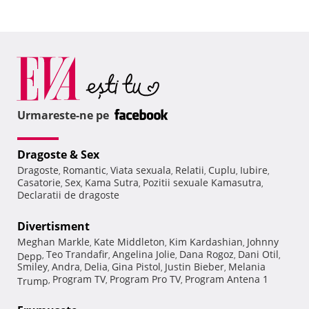
Urmareste-ne pe
Dragoste & Sex
Dragoste
Romantic
Viata sexuala
Relatii
Cuplu
Iubire
,
,
,
,
,
,
Casatorie
Sex
Kama Sutra
Pozitii sexuale Kamasutra
,
,
,
,
Declaratii de dragoste
Divertisment
Meghan Markle
Kate Middleton
Kim Kardashian
Johnny
,
,
,
Teo Trandafir
Angelina Jolie
Dana Rogoz
Dani Otil
Depp
,
,
,
,
,
Smiley
Andra
Delia
Gina Pistol
Justin Bieber
Melania
,
,
,
,
,
Program TV
Program Pro TV
Program Antena 1
Trump
,
,
,