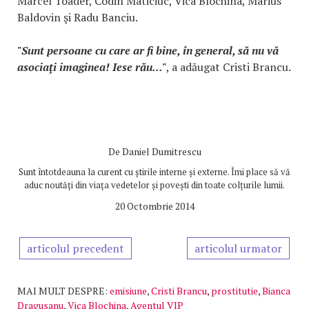
Marcel Toader, Codin Maticiuc, Vica Blochina, Marius
Baldovin şi Radu Banciu.
"Sunt persoane cu care ar fi bine, în general, să nu vă
asociaţi imaginea! Iese rău..."
, a adăugat Cristi Brancu.
De
Daniel Dumitrescu
Sunt întotdeauna la curent cu știrile interne și externe. Îmi place să vă
aduc noutăți din viața vedetelor și povești din toate colțurile lumii.
20 Octombrie 2014
articolul precedent
articolul urmator
MAI MULT DESPRE:
emisiune
,
Cristi Brancu
,
prostitutie
,
Bianca
Dragusanu
,
Vica Blochina
,
Agentul VIP