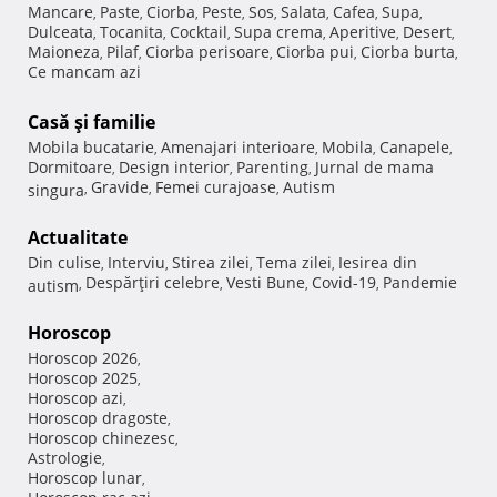
Mancare
Paste
Ciorba
Peste
Sos
Salata
Cafea
Supa
,
,
,
,
,
,
,
,
Dulceata
Tocanita
Cocktail
Supa crema
Aperitive
Desert
,
,
,
,
,
,
Maioneza
Pilaf
Ciorba perisoare
Ciorba pui
Ciorba burta
,
,
,
,
,
Ce mancam azi
Casă şi familie
Mobila bucatarie
Amenajari interioare
Mobila
Canapele
,
,
,
,
Dormitoare
Design interior
Parenting
Jurnal de mama
,
,
,
Gravide
Femei curajoase
Autism
singura
,
,
,
Actualitate
Din culise
Interviu
Stirea zilei
Tema zilei
Iesirea din
,
,
,
,
Despărţiri celebre
Vesti Bune
Covid-19
Pandemie
autism
,
,
,
,
Horoscop
Horoscop 2026
,
Horoscop 2025
,
Horoscop azi
,
Horoscop dragoste
,
Horoscop chinezesc
,
Astrologie
,
Horoscop lunar
,