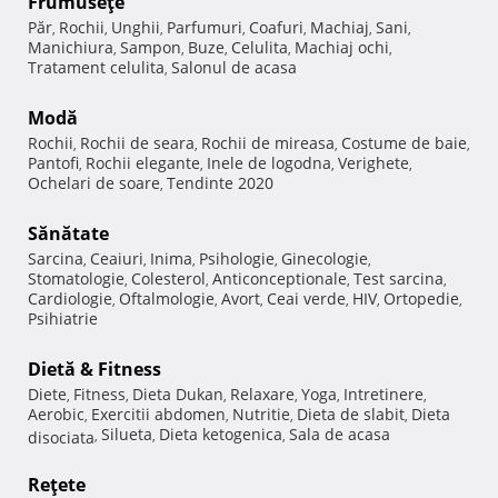
Frumuseţe
Păr
Rochii
Unghii
Parfumuri
Coafuri
Machiaj
Sani
,
,
,
,
,
,
,
Manichiura
Sampon
Buze
Celulita
Machiaj ochi
,
,
,
,
,
Tratament celulita
Salonul de acasa
,
Modă
Rochii
Rochii de seara
Rochii de mireasa
Costume de baie
,
,
,
,
Pantofi
Rochii elegante
Inele de logodna
Verighete
,
,
,
,
Ochelari de soare
Tendinte 2020
,
Sănătate
Sarcina
Ceaiuri
Inima
Psihologie
Ginecologie
,
,
,
,
,
Stomatologie
Colesterol
Anticonceptionale
Test sarcina
,
,
,
,
Cardiologie
Oftalmologie
Avort
Ceai verde
HIV
Ortopedie
,
,
,
,
,
,
Psihiatrie
Dietă & Fitness
Diete
Fitness
Dieta Dukan
Relaxare
Yoga
Intretinere
,
,
,
,
,
,
Aerobic
Exercitii abdomen
Nutritie
Dieta de slabit
Dieta
,
,
,
,
Silueta
Dieta ketogenica
Sala de acasa
disociata
,
,
,
Reţete