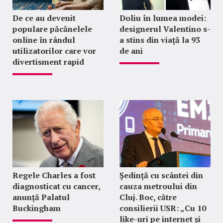
De ce au devenit
Doliu în lumea modei:
populare păcănelele
designerul Valentino s-
online în rândul
a stins din viață la 93
utilizatorilor care vor
de ani
divertisment rapid
Regele Charles a fost
Ședință cu scântei din
diagnosticat cu cancer,
cauza metroului din
anunță Palatul
Cluj. Boc, către
Buckingham
consilierii USR: „Cu 10
like-uri pe internet și