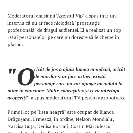
Moderatorul emisiunii "Agentul Vip" a spus într-un
interviu că nu ar face niciodată "prostituţie
profesională" de dragul audienţei. El a realizat un top
10 al personajelor pe care nu dorește să le cheme în
platou.
"O
ricât de jos a ajuns lumea mondenă, oricât
de murdar s-ar face astăzi, există
personaje care nu vor ajunge niciodată la
mine în emisiune. Multe «paraşute» şi ceva interlopi
acoperiţi"
, a spus moderatorul TV pentru apropotv.ro.
Primul loc pe "lista neagră" este ocupat de Bianca
Drăguşanu. Urmează, în ordine, Nelson Mondialu',
Narcisa Guţă, Denisa Botcari, Costin Mărculescu,