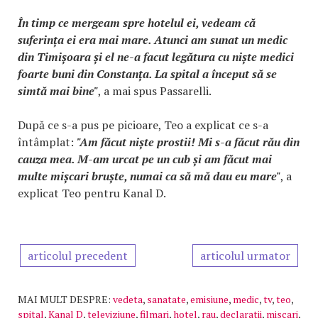
În timp ce mergeam spre hotelul ei, vedeam că
suferința ei era mai mare. Atunci am sunat un medic
din Timișoara și el ne-a facut legătura cu niște medici
foarte buni din Constanța. La spital a început să se
simtă mai bine"
, a mai spus Passarelli.
După ce s-a pus pe picioare, Teo a explicat ce s-a
întâmplat:
"Am făcut niște prostii! Mi s-a făcut rău din
cauza mea. M-am urcat pe un cub și am făcut mai
multe mișcari bruște, numai ca să mă dau eu mare"
, a
explicat Teo pentru Kanal D.
articolul precedent
articolul urmator
MAI MULT DESPRE:
vedeta
,
sanatate
,
emisiune
,
medic
,
tv
,
teo
,
spital
,
Kanal D
,
televiziune
,
filmari
,
hotel
,
rau
,
declaratii
,
miscari
,