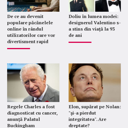
De ce au devenit
Doliu în lumea modei:
populare păcănelele
designerul Valentino s-
online în rândul
a stins din viață la 93
utilizatorilor care vor
de ani
divertisment rapid
Regele Charles a fost
Elon, supărat pe Nolan:
diagnosticat cu cancer,
"şi-a pierdut
anunță Palatul
integritatea". Are
Buckingham
dreptate?