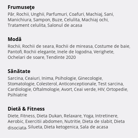
Frumuseţe
Păr
Rochii
Unghii
Parfumuri
Coafuri
Machiaj
Sani
,
,
,
,
,
,
,
Manichiura
Sampon
Buze
Celulita
Machiaj ochi
,
,
,
,
,
Tratament celulita
Salonul de acasa
,
Modă
Rochii
Rochii de seara
Rochii de mireasa
Costume de baie
,
,
,
,
Pantofi
Rochii elegante
Inele de logodna
Verighete
,
,
,
,
Ochelari de soare
Tendinte 2020
,
Sănătate
Sarcina
Ceaiuri
Inima
Psihologie
Ginecologie
,
,
,
,
,
Stomatologie
Colesterol
Anticonceptionale
Test sarcina
,
,
,
,
Cardiologie
Oftalmologie
Avort
Ceai verde
HIV
Ortopedie
,
,
,
,
,
,
Psihiatrie
Dietă & Fitness
Diete
Fitness
Dieta Dukan
Relaxare
Yoga
Intretinere
,
,
,
,
,
,
Aerobic
Exercitii abdomen
Nutritie
Dieta de slabit
Dieta
,
,
,
,
Silueta
Dieta ketogenica
Sala de acasa
disociata
,
,
,