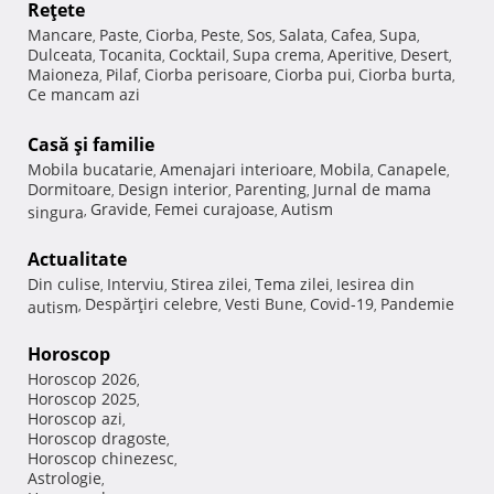
Reţete
Mancare
Paste
Ciorba
Peste
Sos
Salata
Cafea
Supa
,
,
,
,
,
,
,
,
Dulceata
Tocanita
Cocktail
Supa crema
Aperitive
Desert
,
,
,
,
,
,
Maioneza
Pilaf
Ciorba perisoare
Ciorba pui
Ciorba burta
,
,
,
,
,
Ce mancam azi
Casă şi familie
Mobila bucatarie
Amenajari interioare
Mobila
Canapele
,
,
,
,
Dormitoare
Design interior
Parenting
Jurnal de mama
,
,
,
Gravide
Femei curajoase
Autism
singura
,
,
,
Actualitate
Din culise
Interviu
Stirea zilei
Tema zilei
Iesirea din
,
,
,
,
Despărţiri celebre
Vesti Bune
Covid-19
Pandemie
autism
,
,
,
,
Horoscop
Horoscop 2026
,
Horoscop 2025
,
Horoscop azi
,
Horoscop dragoste
,
Horoscop chinezesc
,
Astrologie
,