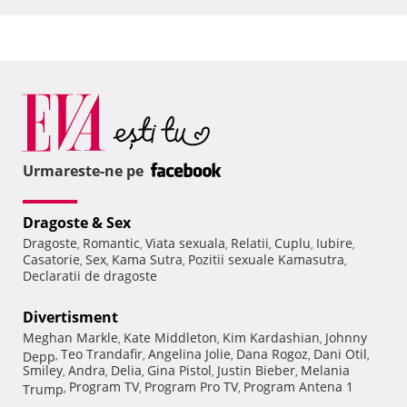
Urmareste-ne pe
Dragoste & Sex
Dragoste
Romantic
Viata sexuala
Relatii
Cuplu
Iubire
,
,
,
,
,
,
Casatorie
Sex
Kama Sutra
Pozitii sexuale Kamasutra
,
,
,
,
Declaratii de dragoste
Divertisment
Meghan Markle
Kate Middleton
Kim Kardashian
Johnny
,
,
,
Teo Trandafir
Angelina Jolie
Dana Rogoz
Dani Otil
Depp
,
,
,
,
,
Smiley
Andra
Delia
Gina Pistol
Justin Bieber
Melania
,
,
,
,
,
Program TV
Program Pro TV
Program Antena 1
Trump
,
,
,