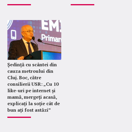
Ședință cu scântei din
cauza metroului din
Cluj. Boc, către
consilierii USR: „Cu 10
like-uri pe internet și
mamă, mergeți acasă,
explicați la soție cât de
bun ați fost astăzi”