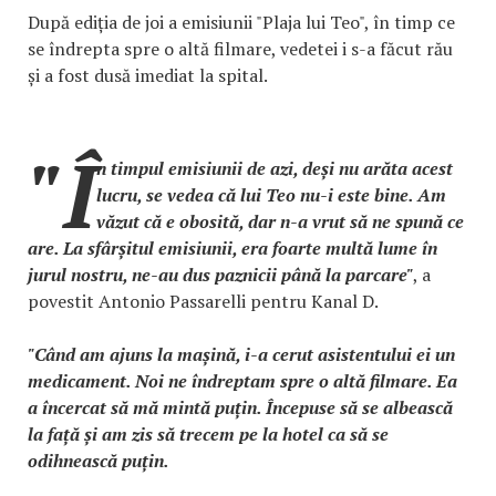
După ediția de joi a emisiunii "Plaja lui Teo", în timp ce
se îndrepta spre o altă filmare, vedetei i s-a făcut rău
și a fost dusă imediat la spital.
"Î
n timpul emisiunii de azi, deși nu arăta acest
lucru, se vedea că lui Teo nu-i este bine. Am
văzut că e obosită, dar n-a vrut să ne spună ce
are. La sfârșitul emisiunii, era foarte multă lume în
jurul nostru, ne-au dus paznicii până la parcare"
, a
povestit Antonio Passarelli pentru Kanal D.
"Când am ajuns la mașină, i-a cerut asistentului ei un
medicament. Noi ne îndreptam spre o altă filmare. Ea
a încercat să mă mintă puțin. Începuse să se albească
la față și am zis să trecem pe la hotel ca să se
odihnească puțin.