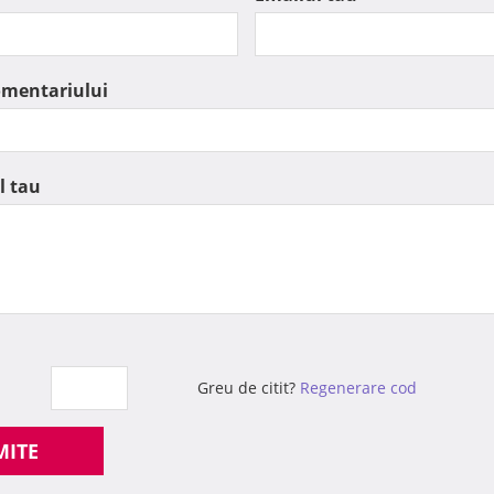
omentariului
l tau
Greu de citit?
Regenerare cod
MITE