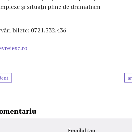
omplexe şi situaţii pline de dramatism
ervări bilete: 0721.332.436
o
vreiesc.ro
dent
ar
comentariu
Emailul tau