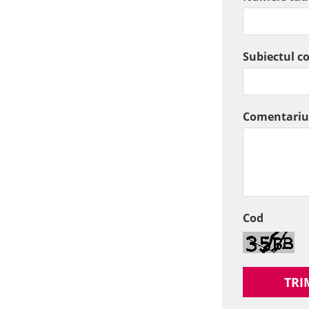
Subiectul c
Comentariu
Cod
TRI