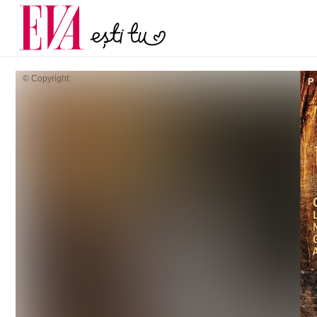
menopauză și când ar t
Carieră
la medic
Actualitate
© Copyright: