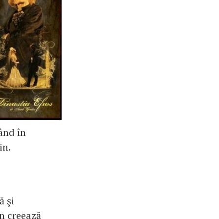
ând în
in.
ă şi
in creează