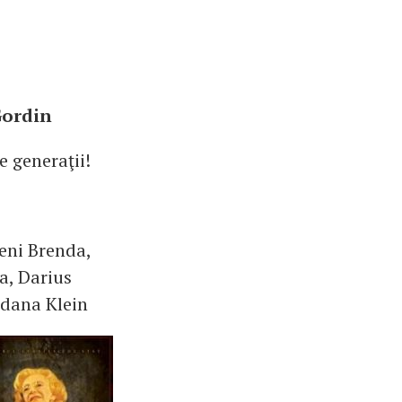
Gordin
e generaţii!
eni Brenda,
a, Darius
edana Klein