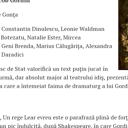
cob Gordin
e Gonţa
e: Constantin Dinulescu, Leonie Waldman
 Botezatu, Natalie Ester, Mircea
Geni Brenda, Marius Călugăriţa, Alexandra
s Daradici
sc de Stat valorifică un text puţin jucat în
urmă, dar absolut major al teatrului idiş, prezent
a care a întemeiat faima de dramaturg a lui Gord
, Un rege Lear evreu este o parafrază plină de forţ
, un pic îndulcită, după Shakespeare, în care Gord