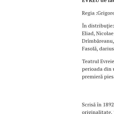
EVREU de Ia
Regia :Grigor
În distribuţi
Eliad, Nicolae
Drîmbăreanu, 
Fasolă, dariu
Teatrul Evreie
perioada din 
premieră pies
Scrisă în 1892
originalitate