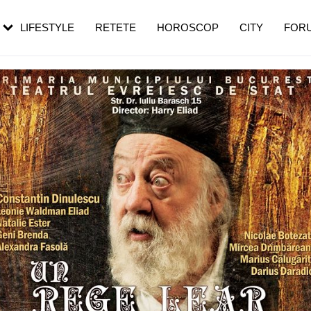
rebui să mergi
și 60 de ani. De ce te trezești mai des
pe măsură ce înaintezi în vârstă
LIFESTYLE
RETETE
HOROSCOP
CITY
FOR