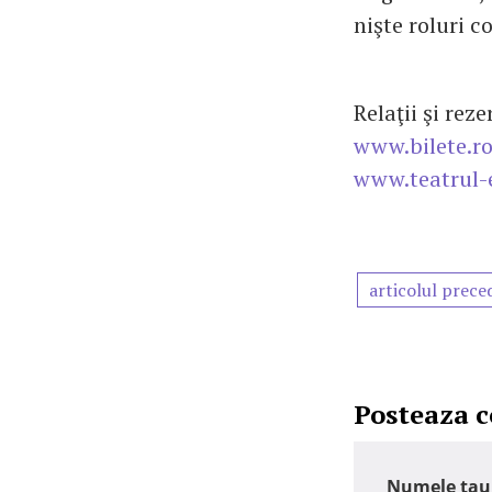
nişte roluri c
Relaţii şi rez
www.bilete.r
www.teatrul-e
articolul prece
Posteaza 
Numele tau