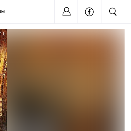
Nu ai cont?
Inregistreaza-
UM