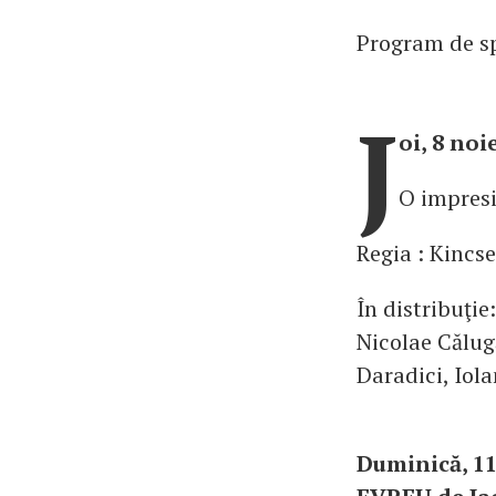
Program de s
J
oi, 8 no
O impresio
Regia : Kincs
În distribuţi
Nicolae Călug
Daradici, Iol
Duminică, 1