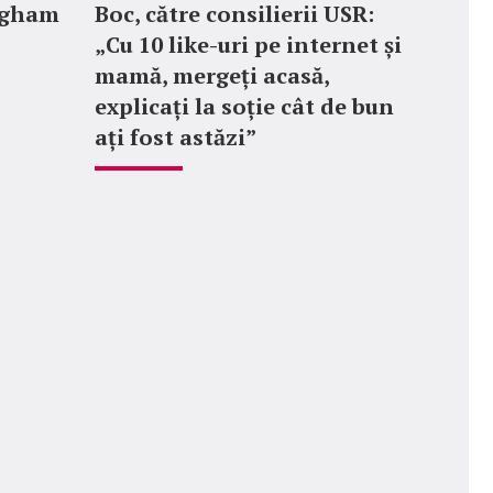
ngham
Boc, către consilierii USR:
„Cu 10 like-uri pe internet și
mamă, mergeți acasă,
explicați la soție cât de bun
ați fost astăzi”