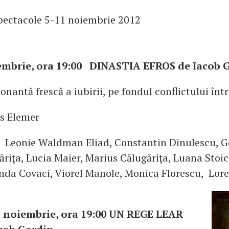
pectacole 5-11 noiembrie 2012
iembrie, ora 19:00 DINASTIA EFROS de Iacob 
nantă frescă a iubirii, pe fondul conflictului într
es Elemer
e: Leonie Waldman Eliad, Constantin Dinulescu, G
ăriţa, Lucia Maier, Marius Călugăriţa, Luana Stoic
anda Covaci, Viorel Manole, Monica Florescu, Lor
1 noiembrie, ora 19:00 UN REGE LEAR