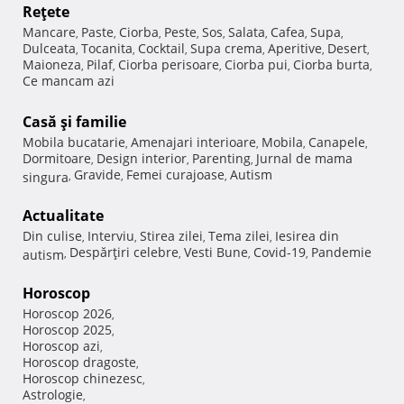
Reţete
Mancare
Paste
Ciorba
Peste
Sos
Salata
Cafea
Supa
,
,
,
,
,
,
,
,
Dulceata
Tocanita
Cocktail
Supa crema
Aperitive
Desert
,
,
,
,
,
,
Maioneza
Pilaf
Ciorba perisoare
Ciorba pui
Ciorba burta
,
,
,
,
,
Ce mancam azi
Casă şi familie
Mobila bucatarie
Amenajari interioare
Mobila
Canapele
,
,
,
,
Dormitoare
Design interior
Parenting
Jurnal de mama
,
,
,
Gravide
Femei curajoase
Autism
singura
,
,
,
Actualitate
Din culise
Interviu
Stirea zilei
Tema zilei
Iesirea din
,
,
,
,
Despărţiri celebre
Vesti Bune
Covid-19
Pandemie
autism
,
,
,
,
Horoscop
Horoscop 2026
,
Horoscop 2025
,
Horoscop azi
,
Horoscop dragoste
,
Horoscop chinezesc
,
Astrologie
,