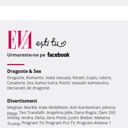
Urmareste-ne pe
Dragoste & Sex
Dragoste
Romantic
Viata sexuala
Relatii
Cuplu
Iubire
,
,
,
,
,
,
Casatorie
Sex
Kama Sutra
Pozitii sexuale Kamasutra
,
,
,
,
Declaratii de dragoste
Divertisment
Meghan Markle
Kate Middleton
Kim Kardashian
Johnny
,
,
,
Teo Trandafir
Angelina Jolie
Dana Rogoz
Dani Otil
Depp
,
,
,
,
,
Smiley
Andra
Delia
Gina Pistol
Justin Bieber
Melania
,
,
,
,
,
Program TV
Program Pro TV
Program Antena 1
Trump
,
,
,