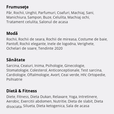
Frumuseţe
Păr
Rochii
Unghii
Parfumuri
Coafuri
Machiaj
Sani
,
,
,
,
,
,
,
Manichiura
Sampon
Buze
Celulita
Machiaj ochi
,
,
,
,
,
Tratament celulita
Salonul de acasa
,
Modă
Rochii
Rochii de seara
Rochii de mireasa
Costume de baie
,
,
,
,
Pantofi
Rochii elegante
Inele de logodna
Verighete
,
,
,
,
Ochelari de soare
Tendinte 2020
,
Sănătate
Sarcina
Ceaiuri
Inima
Psihologie
Ginecologie
,
,
,
,
,
Stomatologie
Colesterol
Anticonceptionale
Test sarcina
,
,
,
,
Cardiologie
Oftalmologie
Avort
Ceai verde
HIV
Ortopedie
,
,
,
,
,
,
Psihiatrie
Dietă & Fitness
Diete
Fitness
Dieta Dukan
Relaxare
Yoga
Intretinere
,
,
,
,
,
,
Aerobic
Exercitii abdomen
Nutritie
Dieta de slabit
Dieta
,
,
,
,
Silueta
Dieta ketogenica
Sala de acasa
disociata
,
,
,