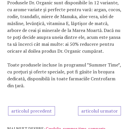
Produsele Dr. Organic sunt disponibile în 12 variante,
cu arome variate și perfecte pentru vară: argan, cocos,
rodie, trandafir, miere de Manuka, aloe vera, ulei de
măsline, levănțică, vitamina E, lăptișor de matcă,
arbore de ceai și minerale de la Marea Moartă. Dacă nu
te poți decide asupra uneia dintre ele, acum este șansa
ta să încerci cât mai multe: ai 50% reducere pentru
oricare al doilea produs Dr. Organic cumpărat.
Toate produsele incluse în programul ”Summer Time”,
cu prețuri și oferte speciale, pot fi găsite în broșura
dedicată, disponibilă în toate farmaciile Centrofarm
din țară.
articolul precedent
articolul urmator
MAI MULT DESPRE:
Caudalie
,
summer time
,
campanie