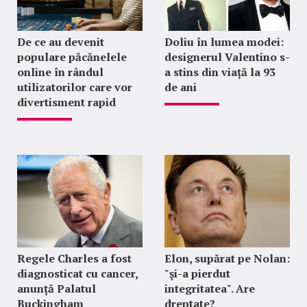
De ce au devenit
Doliu în lumea modei:
populare păcănelele
designerul Valentino s-
online în rândul
a stins din viață la 93
utilizatorilor care vor
de ani
divertisment rapid
Regele Charles a fost
Elon, supărat pe Nolan:
diagnosticat cu cancer,
"şi-a pierdut
anunță Palatul
integritatea". Are
Buckingham
dreptate?