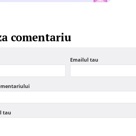
za comentariu
Emailul tau
omentariului
l tau