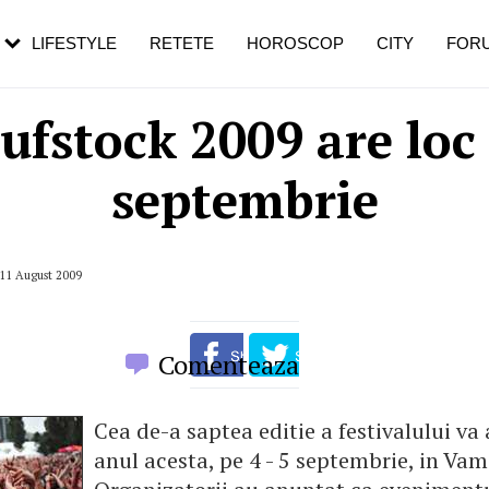
rezești mai des
Cât durează, cum te pregătești și cât
i în vârstă
de dureroasă este investigația
LIFESTYLE
RETETE
HOROSCOP
CITY
FOR
ufstock 2009 are loc
septembrie
 11 August 2009
Comenteaza
Cea de-a saptea editie a festivalului va 
anul acesta, pe 4 - 5 septembrie, in Vam