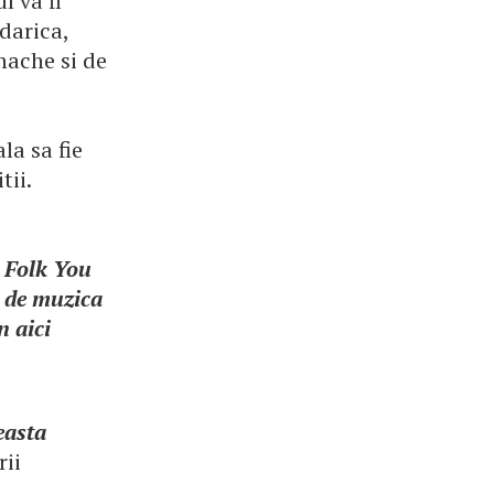
l va fi
darica,
nache si de
la sa fie
tii.
i Folk You
 de muzica
n aici
easta
rii