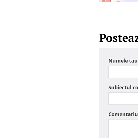
Postea
Numele tau
Subiectul c
Comentariu