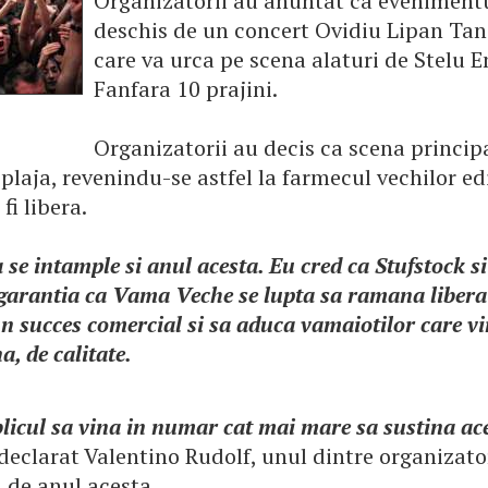
Organizatorii au anuntat ca evenimentu
deschis de un concert Ovidiu Lipan Tan
care va urca pe scena alaturi de Stelu E
Fanfara 10 prajini.
Organizatorii au decis ca scena principa
plaja, revenindu-se astfel la farmecul vechilor edi
fi libera.
 se intample si anul acesta. Eu cred ca Stufstock s
 garantia ca Vama Veche se lupta sa ramana libera
n succes comercial si sa aduca vamaiotilor care vi
, de calitate.
licul sa vina in numar cat mai mare sa sustina ac
 declarat Valentino Rudolf, unul dintre organizato
i de anul acesta.