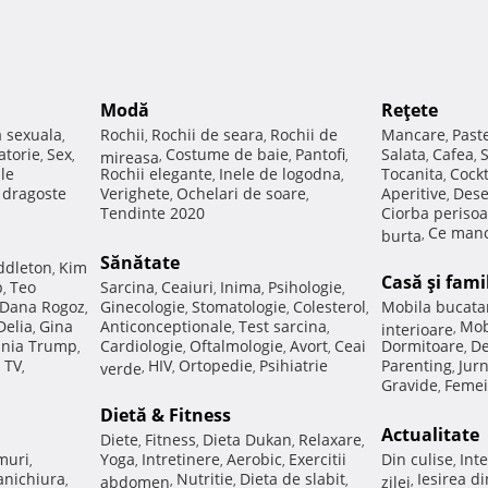
Modă
Reţete
a sexuala
Rochii
Rochii de seara
Rochii de
Mancare
Past
,
,
,
,
atorie
Sex
Costume de baie
Pantofi
Salata
Cafea
,
,
mireasa
,
,
,
,
,
ale
Rochii elegante
Inele de logodna
Tocanita
Cockt
,
,
,
e dragoste
Verighete
Ochelari de soare
Aperitive
Dese
,
,
,
Tendinte 2020
Ciorba perisoa
Ce manc
burta
,
Sănătate
ddleton
Kim
,
Casă şi fami
p
Teo
Sarcina
Ceaiuri
Inima
Psihologie
,
,
,
,
,
Dana Rogoz
Ginecologie
Stomatologie
Colesterol
Mobila bucata
,
,
,
,
Delia
Gina
Anticonceptionale
Test sarcina
Mob
,
,
,
interioare
,
nia Trump
Cardiologie
Oftalmologie
Avort
Ceai
Dormitoare
De
,
,
,
,
,
 TV
HIV
Ortopedie
Psihiatrie
Parenting
Jur
,
verde
,
,
,
,
Gravide
Femei
,
Dietă & Fitness
Actualitate
Diete
Fitness
Dieta Dukan
Relaxare
,
,
,
,
muri
Yoga
Intretinere
Aerobic
Exercitii
Din culise
Inte
,
,
,
,
,
nichiura
Nutritie
Dieta de slabit
Iesirea d
,
abdomen
,
,
,
zilei
,