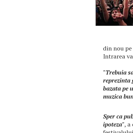
din nou pe 
Intrarea va 
"Trebuia sa
reprezinta
bazata pe u
muzica buna
Sper ca pub
ipoteza"
, a
festivalulu