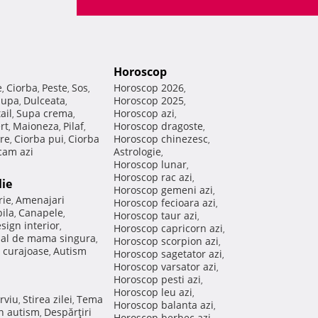
Horoscop
e
Ciorba
Peste
Sos
Horoscop 2026
,
,
,
,
,
Supa
Dulceata
Horoscop 2025
,
,
,
ail
Supa crema
Horoscop azi
,
,
,
rt
Maioneza
Pilaf
Horoscop dragoste
,
,
,
,
re
Ciorba pui
Ciorba
Horoscop chinezesc
,
,
,
am azi
Astrologie
,
Horoscop lunar
,
Horoscop rac azi
,
lie
Horoscop gemeni azi
,
rie
Amenajari
,
Horoscop fecioara azi
,
ila
Canapele
,
,
Horoscop taur azi
,
sign interior
,
Horoscop capricorn azi
,
nal de mama singura
,
Horoscop scorpion azi
,
 curajoase
Autism
,
Horoscop sagetator azi
,
Horoscop varsator azi
,
Horoscop pesti azi
,
Horoscop leu azi
,
rviu
Stirea zilei
Tema
,
,
Horoscop balanta azi
,
in autism
Despărţiri
,
Horoscop berbec azi