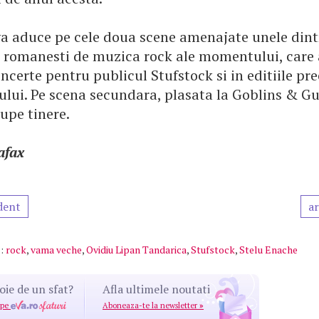
va aduce pe cele doua scene amenajate unele dint
 romanesti de muzica rock ale momentului, care
ncerte pentru publicul Stufstock si in editiile pr
lului. Pe scena secundara, plasata la Goblins & Gu
upe tinere.
afax
dent
ar
:
rock
,
vama veche
,
Ovidiu Lipan Tandarica
,
Stufstock
,
Stelu Enache
oie de un sfat?
Afla ultimele noutati
 pe
Aboneaza-te la newsletter
»