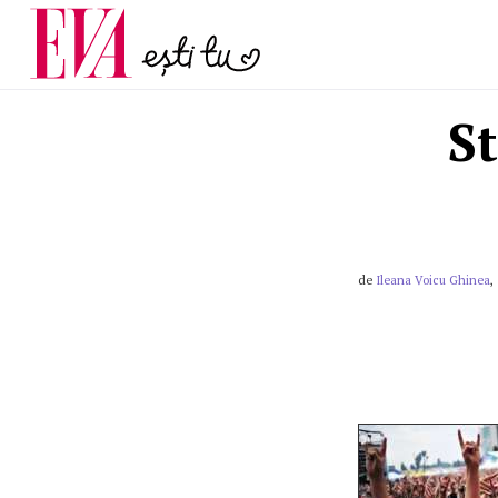
și 60 de ani. De ce te t
Carieră
pe măsură ce înaintez
Actualitate
St
de
Ileana Voicu Ghinea
,