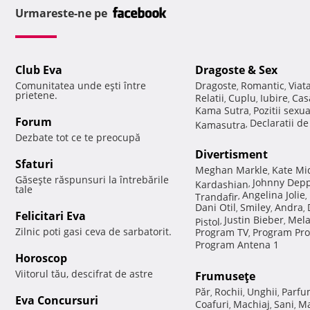
Urmareste-ne pe
Club Eva
Dragoste & Sex
Comunitatea unde eşti între
Dragoste
Romantic
Viat
,
,
prietene.
Relatii
Cuplu
Iubire
Cas
,
,
,
Kama Sutra
Pozitii sexu
,
Forum
Declaratii d
Kamasutra
,
Dezbate tot ce te preocupă
Divertisment
Sfaturi
Meghan Markle
Kate Mi
,
Găseşte răspunsuri la întrebările
Johnny Dep
Kardashian
,
tale
Angelina Jolie
Trandafir
,
,
Dani Otil
Smiley
Andra
,
,
,
Felicitari Eva
Justin Bieber
Mela
Pistol
,
,
Zilnic poti gasi ceva de sarbatorit.
Program TV
Program Pro
,
Program Antena 1
Horoscop
Viitorul tău, descifrat de astre
Frumuseţe
Păr
Rochii
Unghii
Parfu
,
,
,
Eva Concursuri
Coafuri
Machiaj
Sani
Ma
,
,
,