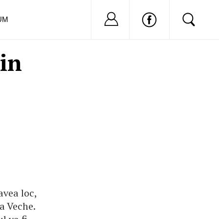
Nu ai cont?
Inregistreaza-
UM
 in
avea loc,
a Veche.