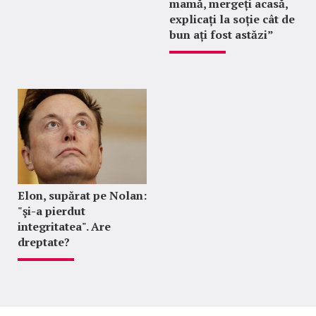
mamă, mergeți acasă,
explicați la soție cât de
bun ați fost astăzi”
Elon, supărat pe Nolan:
"şi-a pierdut
integritatea". Are
dreptate?