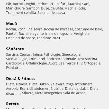
Păr
Rochii
Unghii
Parfumuri
Coafuri
Machiaj
Sani
,
,
,
,
,
,
,
Manichiura
Sampon
Buze
Celulita
Machiaj ochi
,
,
,
,
,
Tratament celulita
Salonul de acasa
,
Modă
Rochii
Rochii de seara
Rochii de mireasa
Costume de baie
,
,
,
,
Pantofi
Rochii elegante
Inele de logodna
Verighete
,
,
,
,
Ochelari de soare
Tendinte 2020
,
Sănătate
Sarcina
Ceaiuri
Inima
Psihologie
Ginecologie
,
,
,
,
,
Stomatologie
Colesterol
Anticonceptionale
Test sarcina
,
,
,
,
Cardiologie
Oftalmologie
Avort
Ceai verde
HIV
Ortopedie
,
,
,
,
,
,
Psihiatrie
Dietă & Fitness
Diete
Fitness
Dieta Dukan
Relaxare
Yoga
Intretinere
,
,
,
,
,
,
Aerobic
Exercitii abdomen
Nutritie
Dieta de slabit
Dieta
,
,
,
,
Silueta
Dieta ketogenica
Sala de acasa
disociata
,
,
,
Reţete