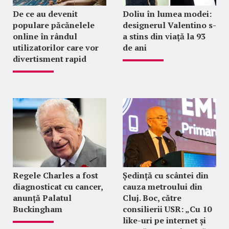
De ce au devenit
Doliu în lumea modei:
populare păcănelele
designerul Valentino s-
online în rândul
a stins din viață la 93
utilizatorilor care vor
de ani
divertisment rapid
Regele Charles a fost
Ședință cu scântei din
diagnosticat cu cancer,
cauza metroului din
anunță Palatul
Cluj. Boc, către
Buckingham
consilierii USR: „Cu 10
like-uri pe internet și