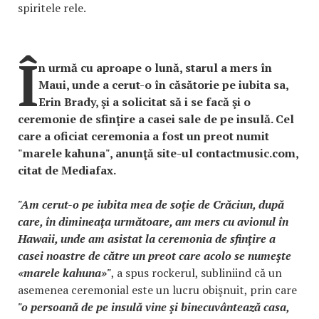
spiritele rele.
Î
n urmă cu aproape o lună, starul a mers în
Maui, unde a cerut-o în căsătorie pe iubita sa,
Erin Brady, şi a solicitat să i se facă şi o
ceremonie de sfinţire a casei sale de pe insulă. Cel
care a oficiat ceremonia a fost un preot numit
"marele kahuna", anunţă site-ul contactmusic.com,
citat de Mediafax.
"Am cerut-o pe iubita mea de soţie de Crăciun, după
care, în dimineaţa următoare, am mers cu avionul în
Hawaii, unde am asistat la ceremonia de sfinţire a
casei noastre de către un preot care acolo se numeşte
«marele kahuna»"
, a spus rockerul, subliniind că un
asemenea ceremonial este un lucru obişnuit, prin care
"o persoană de pe insulă vine şi binecuvântează casa,