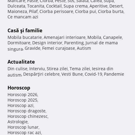
Mancare
Paste
Ciorba
Peste
Sos
Salata
Cafea
Supa
,
,
,
,
,
,
,
,
Dulceata
Tocanita
Cocktail
Supa crema
Aperitive
Desert
,
,
,
,
,
,
Maioneza
Pilaf
Ciorba perisoare
Ciorba pui
Ciorba burta
,
,
,
,
,
Ce mancam azi
Casă şi familie
Mobila bucatarie
Amenajari interioare
Mobila
Canapele
,
,
,
,
Dormitoare
Design interior
Parenting
Jurnal de mama
,
,
,
Gravide
Femei curajoase
Autism
singura
,
,
,
Actualitate
Din culise
Interviu
Stirea zilei
Tema zilei
Iesirea din
,
,
,
,
Despărţiri celebre
Vesti Bune
Covid-19
Pandemie
autism
,
,
,
,
Horoscop
Horoscop 2026
,
Horoscop 2025
,
Horoscop azi
,
Horoscop dragoste
,
Horoscop chinezesc
,
Astrologie
,
Horoscop lunar
,
Horoscop rac azi
,