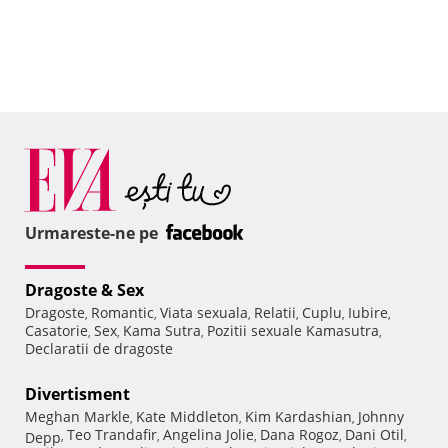
Urmareste-ne pe
Dragoste & Sex
Dragoste
Romantic
Viata sexuala
Relatii
Cuplu
Iubire
,
,
,
,
,
,
Casatorie
Sex
Kama Sutra
Pozitii sexuale Kamasutra
,
,
,
,
Declaratii de dragoste
Divertisment
Meghan Markle
Kate Middleton
Kim Kardashian
Johnny
,
,
,
Teo Trandafir
Angelina Jolie
Dana Rogoz
Dani Otil
Depp
,
,
,
,
,