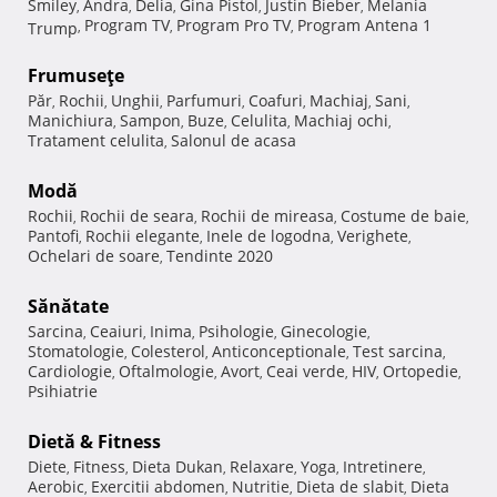
Smiley
Andra
Delia
Gina Pistol
Justin Bieber
Melania
,
,
,
,
,
Program TV
Program Pro TV
Program Antena 1
Trump
,
,
,
Frumuseţe
Păr
Rochii
Unghii
Parfumuri
Coafuri
Machiaj
Sani
,
,
,
,
,
,
,
Manichiura
Sampon
Buze
Celulita
Machiaj ochi
,
,
,
,
,
Tratament celulita
Salonul de acasa
,
Modă
Rochii
Rochii de seara
Rochii de mireasa
Costume de baie
,
,
,
,
Pantofi
Rochii elegante
Inele de logodna
Verighete
,
,
,
,
Ochelari de soare
Tendinte 2020
,
Sănătate
Sarcina
Ceaiuri
Inima
Psihologie
Ginecologie
,
,
,
,
,
Stomatologie
Colesterol
Anticonceptionale
Test sarcina
,
,
,
,
Cardiologie
Oftalmologie
Avort
Ceai verde
HIV
Ortopedie
,
,
,
,
,
,
Psihiatrie
Dietă & Fitness
Diete
Fitness
Dieta Dukan
Relaxare
Yoga
Intretinere
,
,
,
,
,
,
Aerobic
Exercitii abdomen
Nutritie
Dieta de slabit
Dieta
,
,
,
,