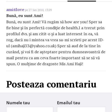
ami4love
pe 27 Ian 2010, 13:09
Bună, eu sunt Ami!
Bună, eu sunt Ami! Vă rugăm să how are you! Sper sa
fie bine şi în perfectă condiţie de health.I a trecut prin
profilul dvs. şi am citit-o şi a luat intersest în ea, vă
rog, dacă nu i mintea va vrea sa-mi scrieti pe acest ID-
ul (amihaji33@yahoo.co.uk) Sper să aud de la tine în
curând, şi voi fi de aşteptare pentru dumneavoastră de
mail pentru ca am ceva foarte important să se să vă
spun. O mulţime de dragoste Mis Ami Haji!
Posteaza comentariu
Numele tau
Emailul tau