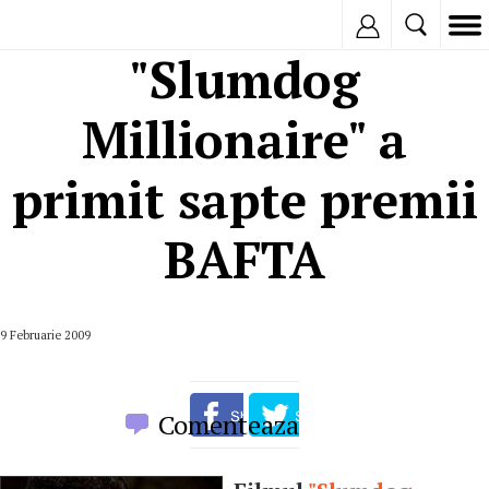
Inregistreaza
"Slumdog
Millionaire" a
primit sapte premii
BAFTA
9 Februarie 2009
Comenteaza