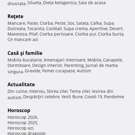
Silueta
Dieta ketogenica
Sala de acasa
disociata
,
,
,
Reţete
Mancare
Paste
Ciorba
Peste
Sos
Salata
Cafea
Supa
,
,
,
,
,
,
,
,
Dulceata
Tocanita
Cocktail
Supa crema
Aperitive
Desert
,
,
,
,
,
,
Maioneza
Pilaf
Ciorba perisoare
Ciorba pui
Ciorba burta
,
,
,
,
,
Ce mancam azi
Casă şi familie
Mobila bucatarie
Amenajari interioare
Mobila
Canapele
,
,
,
,
Dormitoare
Design interior
Parenting
Jurnal de mama
,
,
,
Gravide
Femei curajoase
Autism
singura
,
,
,
Actualitate
Din culise
Interviu
Stirea zilei
Tema zilei
Iesirea din
,
,
,
,
Despărţiri celebre
Vesti Bune
Covid-19
Pandemie
autism
,
,
,
,
Horoscop
Horoscop 2026
,
Horoscop 2025
,
Horoscop azi
,
Horoscop dragoste
,