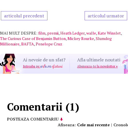
articolul precedent
articolul urmator
MAI MULT DESPRE:
film
,
premii
,
Heath Ledger
,
walle
,
Kate Winslet
,
The Curious Case of Benjamin Button
,
Mickey Rourke
,
Slumdog
Millionaire
,
BAFTA
,
Penelope Cruz
Ai nevoie de un sfat?
Afla ultimele noutati
Intreaba pe
Aboneaza-te la newsletter
»
Comentarii (1)
POSTEAZA COMENTARIU
Afiseaza:
Cele mai recente
|
Cronol