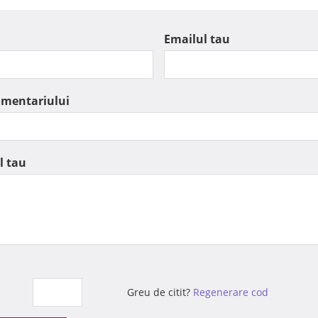
Emailul tau
omentariului
l tau
Greu de citit?
Regenerare cod