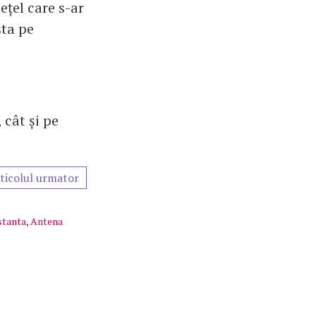
ețel care s-ar
sta pe
 cât și pe
ticolul urmator
stanta
,
Antena