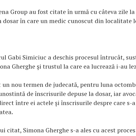
ena Group au fost citate în urmă cu câteva zile la
un dosar în care un medic cunoscut din localitate 
cul Gabi Simiciuc a deschis procesul întrucât, susţ
ona Gherghe şi trustul la care ea lucrează i-au le
t un nou termen de judecată, pentru luna octombr
cunostintă de înscrisurile depuse la dosar, iar avoc
rect între ei actele și înscrisurile despre care s-a
atea.
lui citat, Simona Gherghe s-a ales cu acest proces