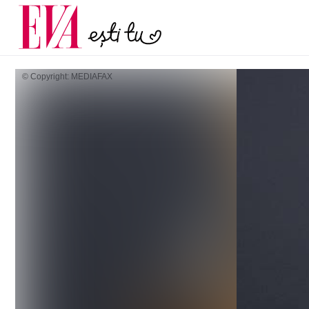
și 60 de ani. De ce te t
Carieră
pe măsură ce înaintez
Actualitate
© Copyright: MEDIAFAX