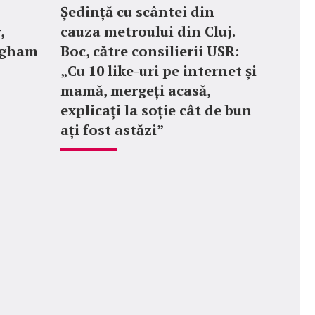
Ședință cu scântei din
,
cauza metroului din Cluj.
ngham
Boc, către consilierii USR:
„Cu 10 like-uri pe internet și
mamă, mergeți acasă,
explicați la soție cât de bun
ați fost astăzi”