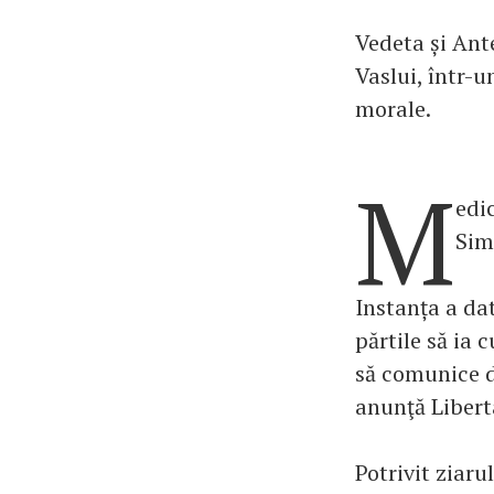
Vedeta și Ant
Vaslui, într-
morale.
M
edi
Sim
Instanța a da
părtile să ia 
să comunice di
anunţă Libert
Potrivit ziaru