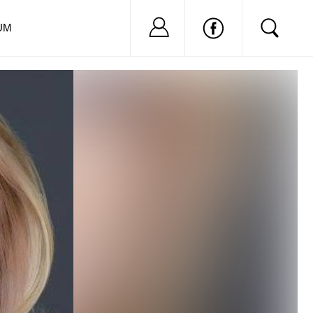
Nu ai cont?
Inregistreaza-
UM