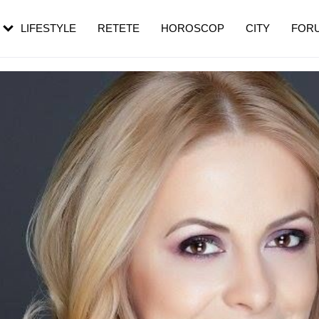
rezești mai des
Cât durează, cum te pregătești și cât
i în vârstă
de dureroasă este investigația
LIFESTYLE
RETETE
HOROSCOP
CITY
FOR