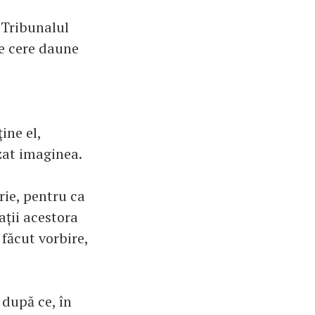
 Tribunalul
le cere daune
ine el,
zat imaginea.
ie, pentru ca
ații acestora
 făcut vorbire,
 după ce, în