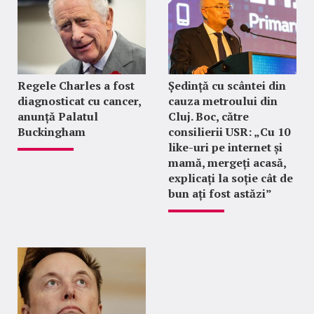
Regele Charles a fost
Ședință cu scântei din
diagnosticat cu cancer,
cauza metroului din
anunță Palatul
Cluj. Boc, către
Buckingham
consilierii USR: „Cu 10
like-uri pe internet și
mamă, mergeți acasă,
explicați la soție cât de
bun ați fost astăzi”