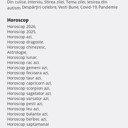
Din culise
Interviu
Stirea zilei
Tema zilei
Iesirea din
,
,
,
,
Despărţiri celebre
Vesti Bune
Covid-19
Pandemie
autism
,
,
,
,
Horoscop
Horoscop 2026
,
Horoscop 2025
,
Horoscop azi
,
Horoscop dragoste
,
Horoscop chinezesc
,
Astrologie
,
Horoscop lunar
,
Horoscop rac azi
,
Horoscop gemeni azi
,
Horoscop fecioara azi
,
Horoscop taur azi
,
Horoscop capricorn azi
,
Horoscop scorpion azi
,
Horoscop sagetator azi
,
Horoscop varsator azi
,
Horoscop pesti azi
,
Horoscop leu azi
,
Horoscop balanta azi
,
Horoscop berbec azi
,
Horoscop saptamanal