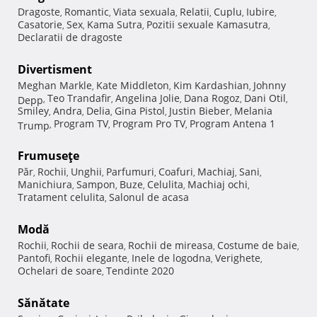
Dragoste
Romantic
Viata sexuala
Relatii
Cuplu
Iubire
,
,
,
,
,
,
Casatorie
Sex
Kama Sutra
Pozitii sexuale Kamasutra
,
,
,
,
Declaratii de dragoste
Divertisment
Meghan Markle
Kate Middleton
Kim Kardashian
Johnny
,
,
,
Teo Trandafir
Angelina Jolie
Dana Rogoz
Dani Otil
Depp
,
,
,
,
,
Smiley
Andra
Delia
Gina Pistol
Justin Bieber
Melania
,
,
,
,
,
Program TV
Program Pro TV
Program Antena 1
Trump
,
,
,
Frumuseţe
Păr
Rochii
Unghii
Parfumuri
Coafuri
Machiaj
Sani
,
,
,
,
,
,
,
Manichiura
Sampon
Buze
Celulita
Machiaj ochi
,
,
,
,
,
Tratament celulita
Salonul de acasa
,
Modă
Rochii
Rochii de seara
Rochii de mireasa
Costume de baie
,
,
,
,
Pantofi
Rochii elegante
Inele de logodna
Verighete
,
,
,
,
Ochelari de soare
Tendinte 2020
,
Sănătate