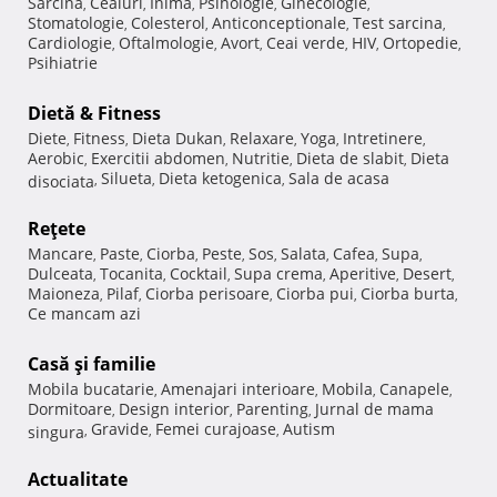
Sarcina
Ceaiuri
Inima
Psihologie
Ginecologie
,
,
,
,
,
Stomatologie
Colesterol
Anticonceptionale
Test sarcina
,
,
,
,
Cardiologie
Oftalmologie
Avort
Ceai verde
HIV
Ortopedie
,
,
,
,
,
,
Psihiatrie
Dietă & Fitness
Diete
Fitness
Dieta Dukan
Relaxare
Yoga
Intretinere
,
,
,
,
,
,
Aerobic
Exercitii abdomen
Nutritie
Dieta de slabit
Dieta
,
,
,
,
Silueta
Dieta ketogenica
Sala de acasa
disociata
,
,
,
Reţete
Mancare
Paste
Ciorba
Peste
Sos
Salata
Cafea
Supa
,
,
,
,
,
,
,
,
Dulceata
Tocanita
Cocktail
Supa crema
Aperitive
Desert
,
,
,
,
,
,
Maioneza
Pilaf
Ciorba perisoare
Ciorba pui
Ciorba burta
,
,
,
,
,
Ce mancam azi
Casă şi familie
Mobila bucatarie
Amenajari interioare
Mobila
Canapele
,
,
,
,
Dormitoare
Design interior
Parenting
Jurnal de mama
,
,
,
Gravide
Femei curajoase
Autism
singura
,
,
,
Actualitate