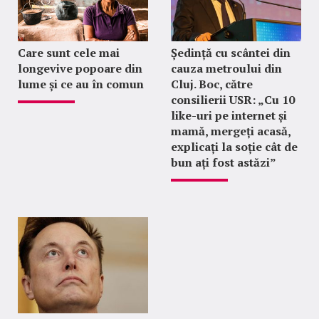
Care sunt cele mai
Ședință cu scântei din
longevive popoare din
cauza metroului din
lume și ce au în comun
Cluj. Boc, către
consilierii USR: „Cu 10
like-uri pe internet și
mamă, mergeți acasă,
explicați la soție cât de
bun ați fost astăzi”