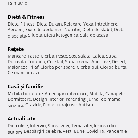
Psihiatrie
Dietă & Fitness
Diete
Fitness
Dieta Dukan
Relaxare
Yoga
Intretinere
,
,
,
,
,
,
Aerobic
Exercitii abdomen
Nutritie
Dieta de slabit
Dieta
,
,
,
,
Silueta
Dieta ketogenica
Sala de acasa
disociata
,
,
,
Reţete
Mancare
Paste
Ciorba
Peste
Sos
Salata
Cafea
Supa
,
,
,
,
,
,
,
,
Dulceata
Tocanita
Cocktail
Supa crema
Aperitive
Desert
,
,
,
,
,
,
Maioneza
Pilaf
Ciorba perisoare
Ciorba pui
Ciorba burta
,
,
,
,
,
Ce mancam azi
Casă şi familie
Mobila bucatarie
Amenajari interioare
Mobila
Canapele
,
,
,
,
Dormitoare
Design interior
Parenting
Jurnal de mama
,
,
,
Gravide
Femei curajoase
Autism
singura
,
,
,
Actualitate
Din culise
Interviu
Stirea zilei
Tema zilei
Iesirea din
,
,
,
,
Despărţiri celebre
Vesti Bune
Covid-19
Pandemie
autism
,
,
,
,