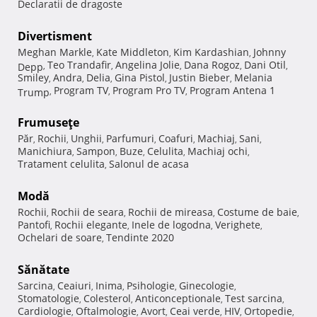
Declaratii de dragoste
Divertisment
Meghan Markle
Kate Middleton
Kim Kardashian
Johnny
,
,
,
Teo Trandafir
Angelina Jolie
Dana Rogoz
Dani Otil
Depp
,
,
,
,
,
Smiley
Andra
Delia
Gina Pistol
Justin Bieber
Melania
,
,
,
,
,
Program TV
Program Pro TV
Program Antena 1
Trump
,
,
,
Frumuseţe
Păr
Rochii
Unghii
Parfumuri
Coafuri
Machiaj
Sani
,
,
,
,
,
,
,
Manichiura
Sampon
Buze
Celulita
Machiaj ochi
,
,
,
,
,
Tratament celulita
Salonul de acasa
,
Modă
Rochii
Rochii de seara
Rochii de mireasa
Costume de baie
,
,
,
,
Pantofi
Rochii elegante
Inele de logodna
Verighete
,
,
,
,
Ochelari de soare
Tendinte 2020
,
Sănătate
Sarcina
Ceaiuri
Inima
Psihologie
Ginecologie
,
,
,
,
,
Stomatologie
Colesterol
Anticonceptionale
Test sarcina
,
,
,
,
Cardiologie
Oftalmologie
Avort
Ceai verde
HIV
Ortopedie
,
,
,
,
,
,