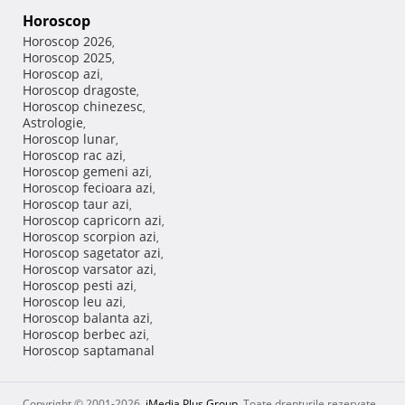
Horoscop
Horoscop 2026
,
Horoscop 2025
,
Horoscop azi
,
Horoscop dragoste
,
Horoscop chinezesc
,
Astrologie
,
Horoscop lunar
,
Horoscop rac azi
,
Horoscop gemeni azi
,
Horoscop fecioara azi
,
Horoscop taur azi
,
Horoscop capricorn azi
,
Horoscop scorpion azi
,
Horoscop sagetator azi
,
Horoscop varsator azi
,
Horoscop pesti azi
,
Horoscop leu azi
,
Horoscop balanta azi
,
Horoscop berbec azi
,
Horoscop saptamanal
Copyright © 2001-2026,
iMedia Plus Group
. Toate drepturile rezervate