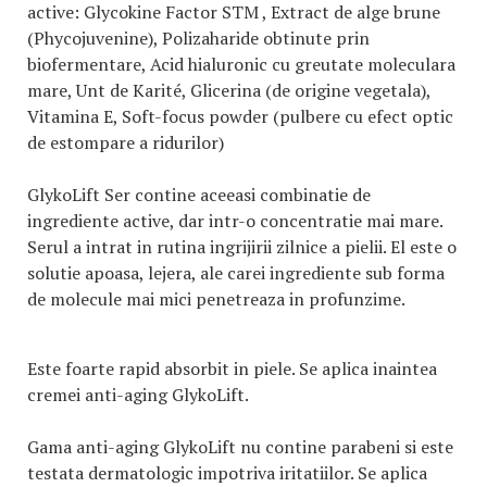
active: Glycokine Factor STM , Extract de alge brune
(Phycojuvenine), Polizaharide obtinute prin
biofermentare, Acid hialuronic cu greutate moleculara
mare, Unt de Karité, Glicerina (de origine vegetala),
Vitamina E, Soft-focus powder (pulbere cu efect optic
de estompare a ridurilor)
GlykoLift Ser contine aceeasi combinatie de
ingrediente active, dar intr-o concentratie mai mare.
Serul a intrat in rutina ingrijirii zilnice a pielii. El este o
solutie apoasa, lejera, ale carei ingrediente sub forma
de molecule mai mici penetreaza in profunzime.
Este foarte rapid absorbit in piele. Se aplica inaintea
cremei anti-aging GlykoLift.
Gama anti-aging GlykoLift nu contine parabeni si este
testata dermatologic impotriva iritatiilor. Se aplica