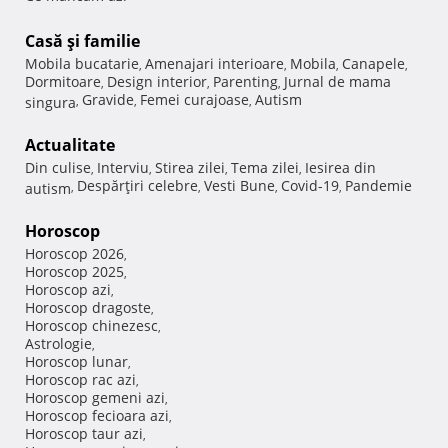
Casă şi familie
Mobila bucatarie
Amenajari interioare
Mobila
Canapele
,
,
,
,
Dormitoare
Design interior
Parenting
Jurnal de mama
,
,
,
Gravide
Femei curajoase
Autism
singura
,
,
,
Actualitate
Din culise
Interviu
Stirea zilei
Tema zilei
Iesirea din
,
,
,
,
Despărţiri celebre
Vesti Bune
Covid-19
Pandemie
autism
,
,
,
,
Horoscop
Horoscop 2026
,
Horoscop 2025
,
Horoscop azi
,
Horoscop dragoste
,
Horoscop chinezesc
,
Astrologie
,
Horoscop lunar
,
Horoscop rac azi
,
Horoscop gemeni azi
,
Horoscop fecioara azi
,
Horoscop taur azi
,