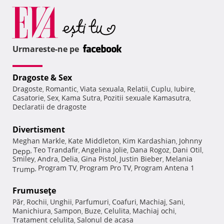
Urmareste-ne pe
Dragoste & Sex
Dragoste
Romantic
Viata sexuala
Relatii
Cuplu
Iubire
,
,
,
,
,
,
Casatorie
Sex
Kama Sutra
Pozitii sexuale Kamasutra
,
,
,
,
Declaratii de dragoste
Divertisment
Meghan Markle
Kate Middleton
Kim Kardashian
Johnny
,
,
,
Teo Trandafir
Angelina Jolie
Dana Rogoz
Dani Otil
Depp
,
,
,
,
,
Smiley
Andra
Delia
Gina Pistol
Justin Bieber
Melania
,
,
,
,
,
Program TV
Program Pro TV
Program Antena 1
Trump
,
,
,
Frumuseţe
Păr
Rochii
Unghii
Parfumuri
Coafuri
Machiaj
Sani
,
,
,
,
,
,
,
Manichiura
Sampon
Buze
Celulita
Machiaj ochi
,
,
,
,
,
Tratament celulita
Salonul de acasa
,