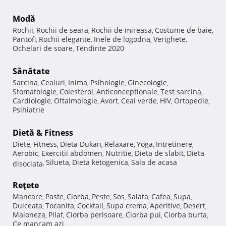
Modă
Rochii
Rochii de seara
Rochii de mireasa
Costume de baie
,
,
,
,
Pantofi
Rochii elegante
Inele de logodna
Verighete
,
,
,
,
Ochelari de soare
Tendinte 2020
,
Sănătate
Sarcina
Ceaiuri
Inima
Psihologie
Ginecologie
,
,
,
,
,
Stomatologie
Colesterol
Anticonceptionale
Test sarcina
,
,
,
,
Cardiologie
Oftalmologie
Avort
Ceai verde
HIV
Ortopedie
,
,
,
,
,
,
Psihiatrie
Dietă & Fitness
Diete
Fitness
Dieta Dukan
Relaxare
Yoga
Intretinere
,
,
,
,
,
,
Aerobic
Exercitii abdomen
Nutritie
Dieta de slabit
Dieta
,
,
,
,
Silueta
Dieta ketogenica
Sala de acasa
disociata
,
,
,
Reţete
Mancare
Paste
Ciorba
Peste
Sos
Salata
Cafea
Supa
,
,
,
,
,
,
,
,
Dulceata
Tocanita
Cocktail
Supa crema
Aperitive
Desert
,
,
,
,
,
,
Maioneza
Pilaf
Ciorba perisoare
Ciorba pui
Ciorba burta
,
,
,
,
,
Ce mancam azi