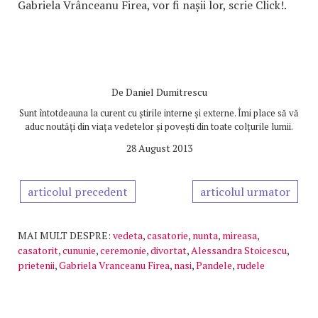
Gabriela Vrânceanu Firea, vor fi nașii lor, scrie Click!.
De
Daniel Dumitrescu
Sunt întotdeauna la curent cu știrile interne și externe. Îmi place să vă
aduc noutăți din viața vedetelor și povești din toate colțurile lumii.
28 August 2013
articolul precedent
articolul urmator
MAI MULT DESPRE:
vedeta
,
casatorie
,
nunta
,
mireasa
,
casatorit
,
cununie
,
ceremonie
,
divortat
,
Alessandra Stoicescu
,
prietenii
,
Gabriela Vranceanu Firea
,
nasi
,
Pandele
,
rudele