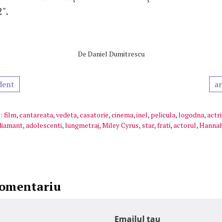
".
De
Daniel Dumitrescu
dent
ar
:
film
,
cantareata
,
vedeta
,
casatorie
,
cinema
,
inel
,
pelicula
,
logodna
,
actri
diamant
,
adolescenti
,
lungmetraj
,
Miley Cyrus
,
star
,
frati
,
actorul
,
Hanna
comentariu
Emailul tau