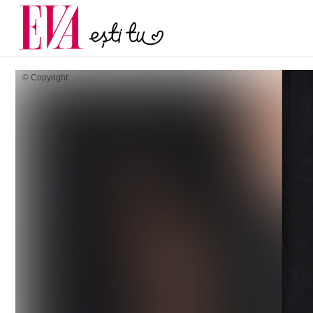
și 60 de ani. De ce te t
Carieră
pe măsură ce înaintez
Actualitate
© Copyright: