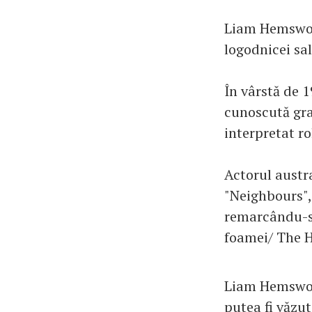
Liam Hemswort
logodnicei sa
În vârstă de 1
cunoscută gra
interpretat ro
Actorul austra
"Neighbours", 
remarcându-se
foamei/ The 
Liam Hemsworth
putea fi văzut