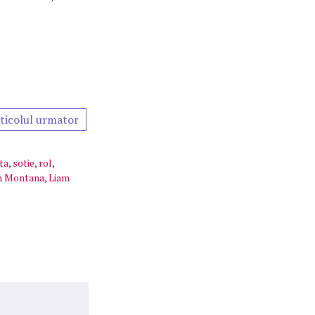
ticolul urmator
ta
,
sotie
,
rol
,
h Montana
,
Liam