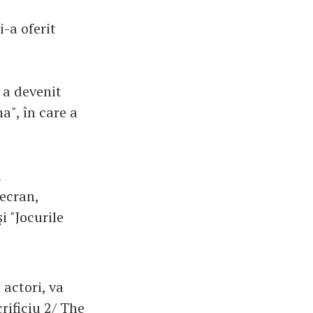
-a oferit
 a devenit
", în care a
l
 ecran,
 "Jocurile
 actori, va
crificiu 2/ The