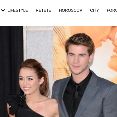
rezești mai des
Cât durează, cum te pregătești și cât
i în vârstă
de dureroasă este investigația
LIFESTYLE
RETETE
HOROSCOP
CITY
FOR