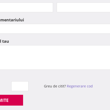
omentariului
l tau
Greu de citit?
Regenerare cod
MITE