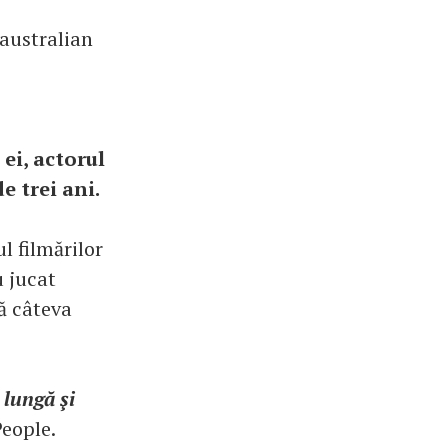
 australian
ei, actorul
e trei ani.
l filmărilor
u jucat
ă câteva
 lungă şi
People.