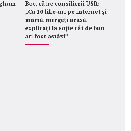
ngham
Boc, către consilierii USR:
„Cu 10 like-uri pe internet și
mamă, mergeți acasă,
explicați la soție cât de bun
ați fost astăzi”