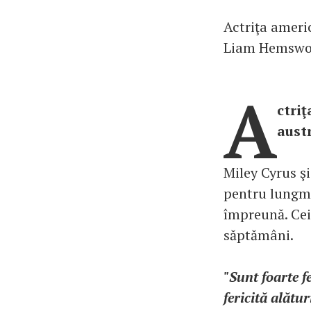
Actriţa americ
Liam Hemsworth
A
ctriţ
austr
Miley Cyrus ş
pentru lungme
împreună. Cei
săptămâni.
"Sunt foarte f
fericită alătu