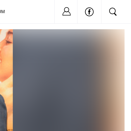
Nu ai cont?
Inregistreaza-
UM