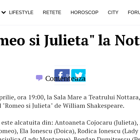
rebui să mergi
și 60 de ani. De ce te trezești mai des
pe măsură ce înaintezi în vârstă
LIFESTYLE
RETETE
HOROSCOP
CITY
FOR
eo si Julieta" la No
Comenteaza
prilie, ora 19:00, la Sala Mare a Teatrului Nottara,
l "Romeo si Julieta" de William Shakespeare.
 este alcatuita din: Antoaneta Cojocaru (Julieta),
omeo), Ela Ionescu (Doica), Rodica Ionescu (Lady 
uciulica (Lady Montague), Bogdan Dumitrescu (Pe