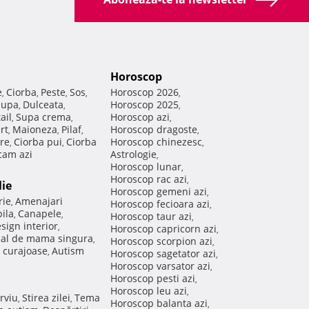
Horoscop
e
Ciorba
Peste
Sos
Horoscop 2026
,
,
,
,
,
Supa
Dulceata
Horoscop 2025
,
,
,
ail
Supa crema
Horoscop azi
,
,
,
rt
Maioneza
Pilaf
Horoscop dragoste
,
,
,
,
re
Ciorba pui
Ciorba
Horoscop chinezesc
,
,
,
am azi
Astrologie
,
Horoscop lunar
,
Horoscop rac azi
,
lie
Horoscop gemeni azi
,
rie
Amenajari
,
Horoscop fecioara azi
,
ila
Canapele
,
,
Horoscop taur azi
,
sign interior
,
Horoscop capricorn azi
,
nal de mama singura
,
Horoscop scorpion azi
,
 curajoase
Autism
,
Horoscop sagetator azi
,
Horoscop varsator azi
,
Horoscop pesti azi
,
Horoscop leu azi
,
rviu
Stirea zilei
Tema
,
,
Horoscop balanta azi
,