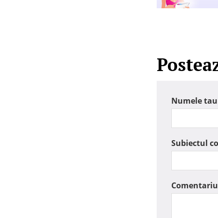
Postea
Numele tau
Subiectul c
Comentariu