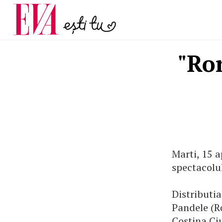
menopauză și când ar t
Carieră
la medic
Actualitate
"Rom
Marti, 15 a
spectacolu
Distributia
Pandele (R
Costina Ci