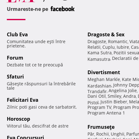
Urmareste-ne pe
Club Eva
Dragoste & Sex
Comunitatea unde eşti între
Dragoste
Romantic
Viat
,
,
prietene.
Relatii
Cuplu
Iubire
Cas
,
,
,
Kama Sutra
Pozitii sexu
,
Forum
Declaratii d
Kamasutra
,
Dezbate tot ce te preocupă
Divertisment
Sfaturi
Meghan Markle
Kate Mi
,
Găseşte răspunsuri la întrebările
Johnny Dep
Kardashian
,
tale
Angelina Jolie
Trandafir
,
,
Dani Otil
Smiley
Andra
,
,
,
Felicitari Eva
Justin Bieber
Mela
Pistol
,
,
Zilnic poti gasi ceva de sarbatorit.
Program TV
Program Pro
,
Program Antena 1
Horoscop
Viitorul tău, descifrat de astre
Frumuseţe
Păr
Rochii
Unghii
Parfu
,
,
,
Eva Concursuri