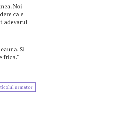
umea. Noi
dere ca e
nt adevarul
deauna. Si
 frica."
ticolul urmator