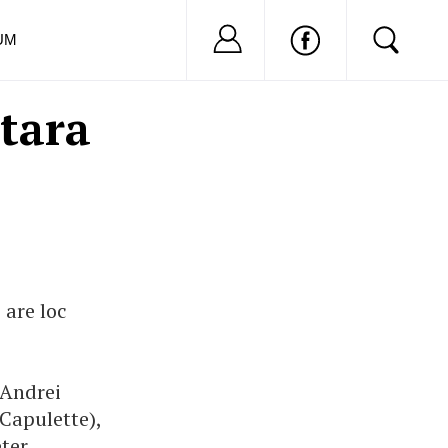
Nu ai cont?
Inregistreaza-
UM
ttara
 are loc
 Andrei
Capulette),
ter,