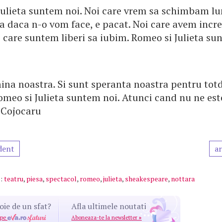
Julieta suntem noi. Noi care vrem sa schimbam l
a daca n-o vom face, e pacat. Noi care avem incre
i care suntem liberi sa iubim. Romeo si Julieta su
mina noastra. Si sunt speranta noastra pentru tot
omeo si Julieta suntem noi. Atunci cand nu ne este
 Cojocaru
dent
ar
:
teatru
,
piesa
,
spectacol
,
romeo
,
julieta
,
sheakespeare
,
nottara
oie de un sfat?
Afla ultimele noutati
 pe
Aboneaza-te la newsletter
»