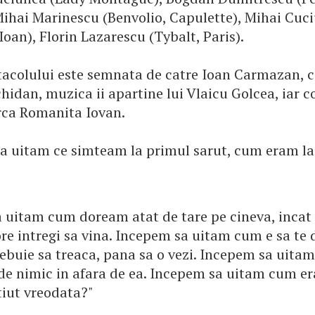
Mihai Marinescu (Benvolio, Capulette), Mihai Cu
Ioan), Florin Lazarescu (Tybalt, Paris).
tacolului este semnata de catre Ioan Carmazan, c
hidan, muzica ii apartine lui Vlaicu Golcea, iar 
ca Romanita Iovan.
a uitam ce simteam la primul sarut, cum eram l
 uitam cum doream atat de tare pe cineva, incat 
re intregi sa vina. Incepem sa uitam cum e sa te 
rebuie sa treaca, pana sa o vezi. Incepem sa uita
 de nimic in afara de ea. Incepem sa uitam cum er
tiut vreodata?"