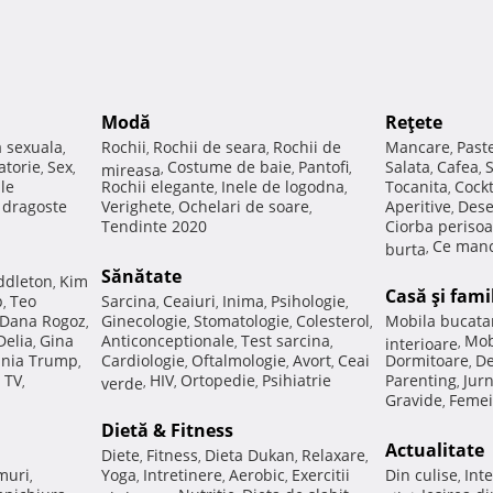
Modă
Reţete
a sexuala
Rochii
Rochii de seara
Rochii de
Mancare
Past
,
,
,
,
atorie
Sex
Costume de baie
Pantofi
Salata
Cafea
,
,
mireasa
,
,
,
,
,
ale
Rochii elegante
Inele de logodna
Tocanita
Cockt
,
,
,
e dragoste
Verighete
Ochelari de soare
Aperitive
Dese
,
,
,
Tendinte 2020
Ciorba perisoa
Ce manc
burta
,
Sănătate
ddleton
Kim
,
Casă şi fami
p
Teo
Sarcina
Ceaiuri
Inima
Psihologie
,
,
,
,
,
Dana Rogoz
Ginecologie
Stomatologie
Colesterol
Mobila bucata
,
,
,
,
Delia
Gina
Anticonceptionale
Test sarcina
Mob
,
,
,
interioare
,
nia Trump
Cardiologie
Oftalmologie
Avort
Ceai
Dormitoare
De
,
,
,
,
,
 TV
HIV
Ortopedie
Psihiatrie
Parenting
Jur
,
verde
,
,
,
,
Gravide
Femei
,
Dietă & Fitness
Actualitate
Diete
Fitness
Dieta Dukan
Relaxare
,
,
,
,
muri
Yoga
Intretinere
Aerobic
Exercitii
Din culise
Inte
,
,
,
,
,