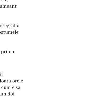
ciumeanu
oregrafia
costumele
a prima
il
doara orele
m cum e sa
am doi.