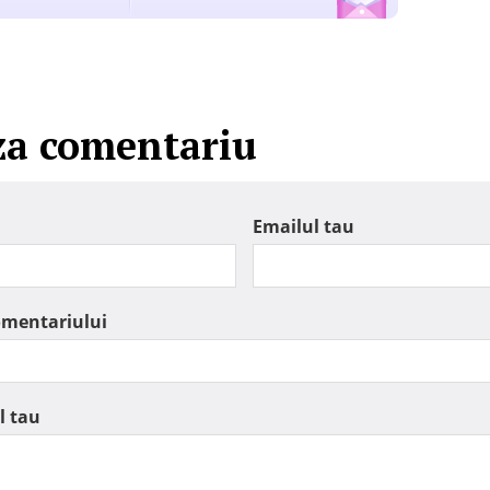
za comentariu
Emailul tau
omentariului
l tau