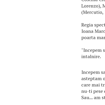
Lorenzo), 
(Mercutio, 
Regia spec
Ioana Marc
poarta mar
"Incepem s
intalnire.
Incepem sa
asteptam o
care mai t
nu-ti pese
Sau... am s