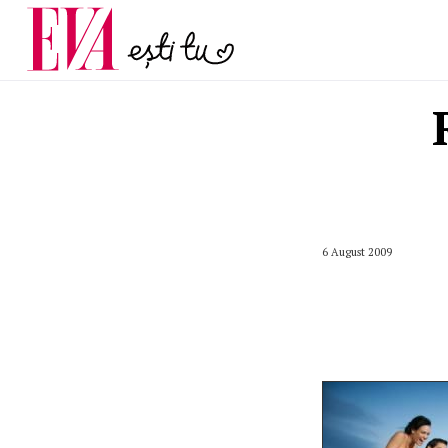
menopauză și când ar t
Carieră
la medic
Actualitate
6 August 2009