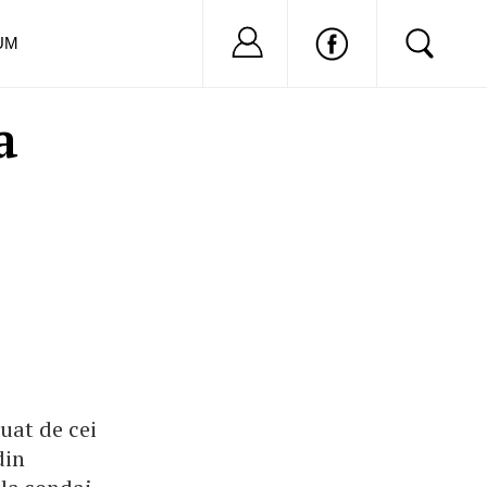
Nu ai cont?
Inregistreaza-
UM
a
uat de cei
din