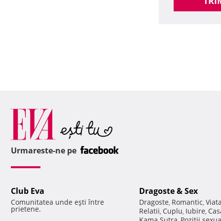
TRI
Urmareste-ne pe
Club Eva
Dragoste & Sex
Comunitatea unde eşti între
Dragoste
Romantic
Viat
,
,
prietene.
Relatii
Cuplu
Iubire
Cas
,
,
,
Kama Sutra
Pozitii sexu
,