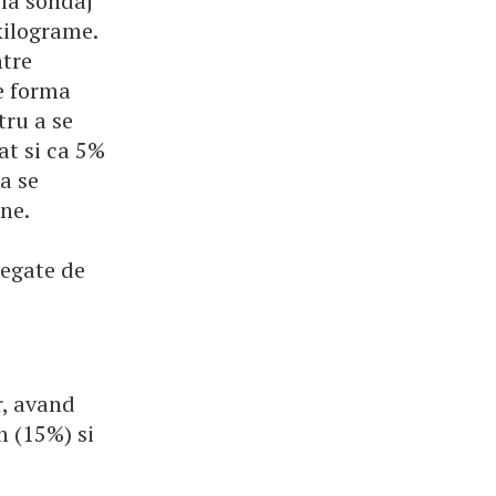
 la sondaj
kilograme.
ntre
e forma
tru a se
at si ca 5%
a se
ne.
legate de
e
r, avand
n (15%) si