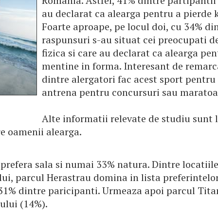
Romania. Astfel, 41% dintre partipantii
au declarat ca alearga pentru a pierde 
Foarte aproape, pe locul doi, cu 34% di
raspunsuri s-au situat cei preocupati d
fizica si care au declarat ca alearga pen
mentine in forma. Interesant de remarc
dintre alergatori fac acest sport pentru 
antrena pentru concursuri sau maratoa
Alte informatii relevate de studiu sunt 
re oamenii alearga.
prefera sala si numai 33% natura. Dintre locatiil
ui, parcul Herastrau domina in lista preferintelo
 31% dintre paricipanti. Urmeaza apoi parcul Tita
ului (14%).