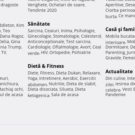
e dragoste
Verighete
Ochelari de soare
Aperitive
Dese
,
,
,
Tendinte 2020
Ciorba perisoa
Ce manc
burta
,
Sănătate
ddleton
Kim
,
Casă şi fami
p
Teo
Sarcina
Ceaiuri
Inima
Psihologie
,
,
,
,
,
Dana Rogoz
Ginecologie
Stomatologie
Colesterol
Mobila bucata
,
,
,
,
Delia
Gina
Anticonceptionale
Test sarcina
Mob
,
,
,
interioare
,
nia Trump
Cardiologie
Oftalmologie
Avort
Ceai
Dormitoare
De
,
,
,
,
,
 TV
HIV
Ortopedie
Psihiatrie
Parenting
Jur
,
verde
,
,
,
,
Gravide
Femei
,
Dietă & Fitness
Actualitate
Diete
Fitness
Dieta Dukan
Relaxare
,
,
,
,
muri
Yoga
Intretinere
Aerobic
Exercitii
Din culise
Inte
,
,
,
,
,
nichiura
Nutritie
Dieta de slabit
Iesirea d
,
abdomen
,
,
,
zilei
,
achiaj ochi
Dieta disociata
Silueta
Dieta
Vesti
,
,
,
celebre
,
ul de acasa
Sala de acasa
Pandemie
ketogenica
,