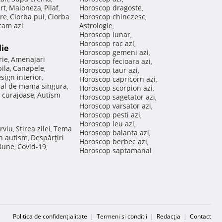
rt
Maioneza
Pilaf
Horoscop dragoste
,
,
,
,
re
Ciorba pui
Ciorba
Horoscop chinezesc
,
,
,
am azi
Astrologie
,
Horoscop lunar
,
Horoscop rac azi
,
lie
Horoscop gemeni azi
,
rie
Amenajari
,
Horoscop fecioara azi
,
ila
Canapele
,
,
Horoscop taur azi
,
sign interior
,
Horoscop capricorn azi
,
nal de mama singura
,
Horoscop scorpion azi
,
 curajoase
Autism
,
Horoscop sagetator azi
,
Horoscop varsator azi
,
Horoscop pesti azi
,
Horoscop leu azi
,
rviu
Stirea zilei
Tema
,
,
Horoscop balanta azi
,
in autism
Despărţiri
,
Horoscop berbec azi
,
 Bune
Covid-19
,
,
Horoscop saptamanal
Politica de confidențialitate
|
Termeni si conditii
|
Redacţia
|
Contact