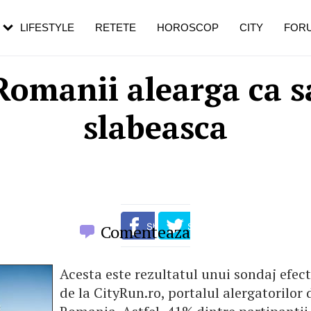
rebui să mergi
și 60 de ani. De ce te trezești mai des
pe măsură ce înaintezi în vârstă
LIFESTYLE
RETETE
HOROSCOP
CITY
FOR
Romanii alearga ca s
slabeasca
Comenteaza
Acesta este rezultatul unui sondaj efect
de la CityRun.ro, portalul alergatorilor 