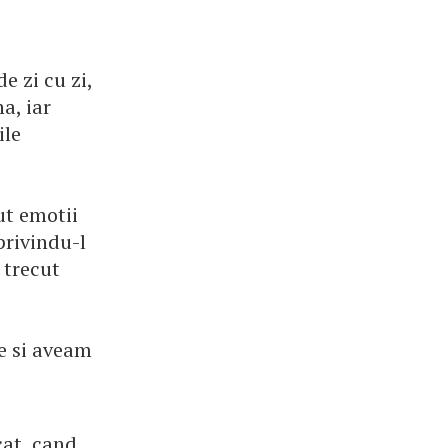
e zi cu zi,
a, iar
ile
ut emotii
privindu-l
 trecut
e si aveam
cat, cand