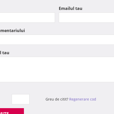
Emailul tau
omentariului
l tau
Greu de citit?
Regenerare cod
MITE