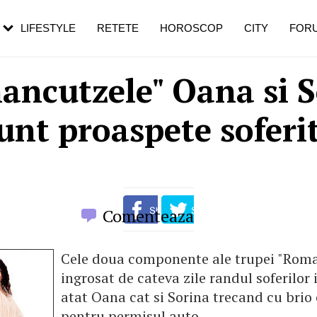
rebui să mergi
și 60 de ani. De ce te trezești mai des
pe măsură ce înaintezi în vârstă
LIFESTYLE
RETETE
HOROSCOP
CITY
FOR
ancutzele" Oana si S
unt proaspete soferi
Comenteaza
Cele doua componente ale trupei "Rom
ingrosat de cateva zile randul soferilor 
atat Oana cat si Sorina trecand cu bri
pentru permisul auto.