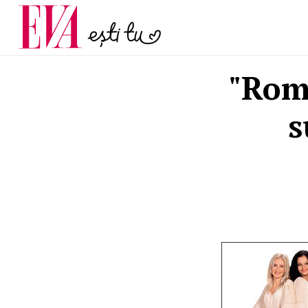
menopauză și când ar t
Carieră
la medic
Actualitate
"Rom
s