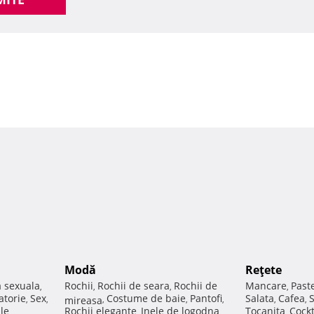
Modă
Reţete
a sexuala
Rochii
Rochii de seara
Rochii de
Mancare
Past
,
,
,
,
atorie
Sex
Costume de baie
Pantofi
Salata
Cafea
,
,
mireasa
,
,
,
,
,
ale
Rochii elegante
Inele de logodna
Tocanita
Cockt
,
,
,