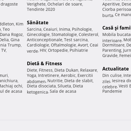
e dragoste
Verighete
Ochelari de soare
Aperitive
Dese
,
,
,
Tendinte 2020
Ciorba perisoa
Ce manc
burta
,
Sănătate
ddleton
Kim
,
Casă şi fami
p
Teo
Sarcina
Ceaiuri
Inima
Psihologie
,
,
,
,
,
Dana Rogoz
Ginecologie
Stomatologie
Colesterol
Mobila bucata
,
,
,
,
Delia
Gina
Anticonceptionale
Test sarcina
Mob
,
,
,
interioare
,
nia Trump
Cardiologie
Oftalmologie
Avort
Ceai
Dormitoare
De
,
,
,
,
,
 TV
HIV
Ortopedie
Psihiatrie
Parenting
Jur
,
verde
,
,
,
,
Gravide
Femei
,
Dietă & Fitness
Actualitate
Diete
Fitness
Dieta Dukan
Relaxare
,
,
,
,
muri
Yoga
Intretinere
Aerobic
Exercitii
Din culise
Inte
,
,
,
,
,
nichiura
Nutritie
Dieta de slabit
Iesirea d
,
abdomen
,
,
,
zilei
,
achiaj ochi
Dieta disociata
Silueta
Dieta
Vesti
,
,
,
celebre
,
ul de acasa
Sala de acasa
Pandemie
ketogenica
,