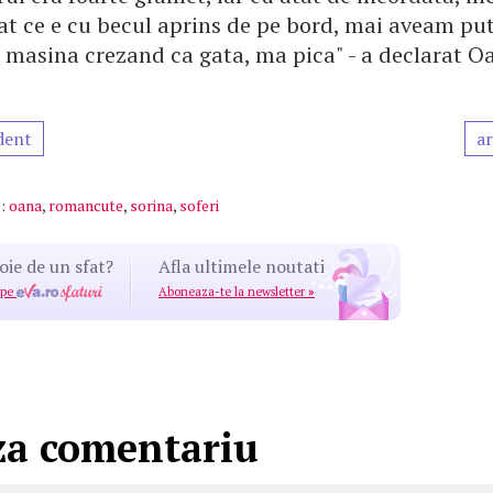
at ce e cu becul aprins de pe bord, mai aveam pu
n masina crezand ca gata, ma pica" - a declarat O
dent
ar
:
oana
,
romancute
,
sorina
,
soferi
oie de un sfat?
Afla ultimele noutati
 pe
Aboneaza-te la newsletter
»
za comentariu