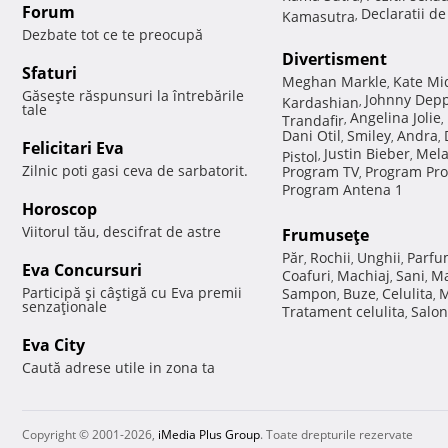
Forum
Declaratii d
Kamasutra
,
Dezbate tot ce te preocupă
Divertisment
Sfaturi
Meghan Markle
Kate Mi
,
Găseşte răspunsuri la întrebările
Johnny Dep
Kardashian
,
tale
Angelina Jolie
Trandafir
,
,
Dani Otil
Smiley
Andra
,
,
,
Felicitari Eva
Justin Bieber
Mela
Pistol
,
,
Zilnic poti gasi ceva de sarbatorit.
Program TV
Program Pro
,
Program Antena 1
Horoscop
Viitorul tău, descifrat de astre
Frumuseţe
Păr
Rochii
Unghii
Parfu
,
,
,
Eva Concursuri
Coafuri
Machiaj
Sani
Ma
,
,
,
Participă şi câştigă cu Eva premii
Sampon
Buze
Celulita
M
,
,
,
senzaţionale
Tratament celulita
Salon
,
Eva City
Caută adrese utile in zona ta
Copyright © 2001-2026,
iMedia Plus Group
. Toate drepturile rezervate