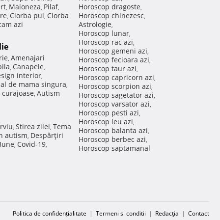
rt
Maioneza
Pilaf
Horoscop dragoste
,
,
,
,
re
Ciorba pui
Ciorba
Horoscop chinezesc
,
,
,
am azi
Astrologie
,
Horoscop lunar
,
Horoscop rac azi
,
lie
Horoscop gemeni azi
,
rie
Amenajari
,
Horoscop fecioara azi
,
ila
Canapele
,
,
Horoscop taur azi
,
sign interior
,
Horoscop capricorn azi
,
nal de mama singura
,
Horoscop scorpion azi
,
 curajoase
Autism
,
Horoscop sagetator azi
,
Horoscop varsator azi
,
Horoscop pesti azi
,
Horoscop leu azi
,
rviu
Stirea zilei
Tema
,
,
Horoscop balanta azi
,
in autism
Despărţiri
,
Horoscop berbec azi
,
 Bune
Covid-19
,
,
Horoscop saptamanal
Politica de confidențialitate
|
Termeni si conditii
|
Redacţia
|
Contact