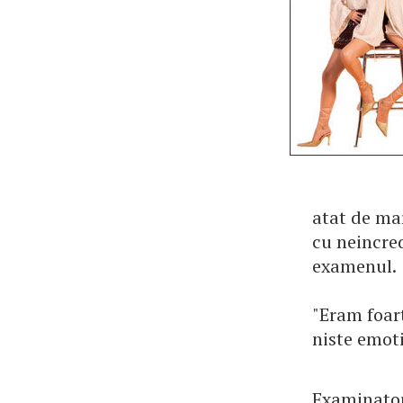
atat de mar
cu neincre
examenul.
"Eram foar
niste emoti
Examinatoru