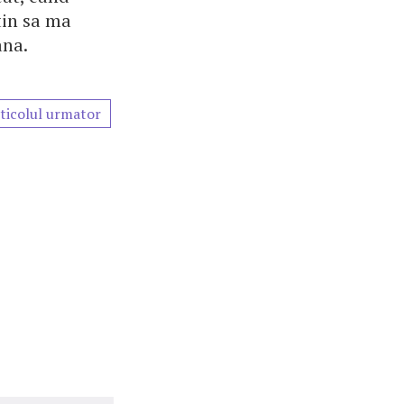
tin sa ma
ana.
ticolul urmator