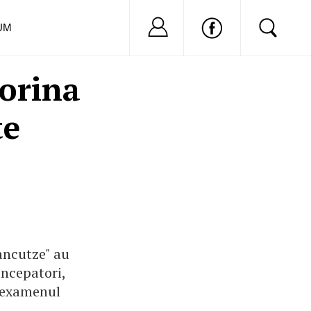
Nu ai cont?
Inregistreaza-
UM
orina
te
ancutze" au
incepatori,
o examenul