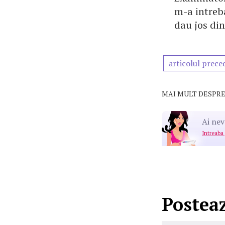
m-a intreb
dau jos di
articolul prece
MAI MULT DESPRE
Ai nev
Intreaba
Postea