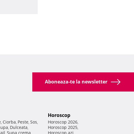
Aboneaza-te la newsletter
Horoscop
e
Ciorba
Peste
Sos
Horoscop 2026
,
,
,
,
,
Supa
Dulceata
Horoscop 2025
,
,
,
ail
Supa crema
Horoscop azi
,
,
,