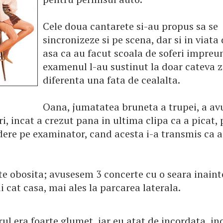
Cele doua cantarete si-au propus sa se
sincronizeze si pe scena, dar si in viata d
asa ca au facut scoala de soferi impreun
examenul l-au sustinut la doar cateva z
diferenta una fata de cealalta.
Oana, jumatatea bruneta a trupei, a av
i, incat a crezut pana in ultima clipa ca a picat, 
dere pe examinator, cand acesta i-a transmis ca a
te obosita; avusesem 3 concerte cu o seara inaint
i cat casa, mai ales la parcarea laterala.
l era foarte glumet, iar eu atat de incordata, in