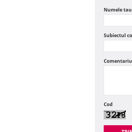
Numele tau
Subiectul c
Comentariu
Cod
TRI