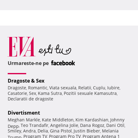
Urmareste-ne pe
Dragoste & Sex
Dragoste
Romantic
Viata sexuala
Relatii
Cuplu
Iubire
,
,
,
,
,
,
Casatorie
Sex
Kama Sutra
Pozitii sexuale Kamasutra
,
,
,
,
Declaratii de dragoste
Divertisment
Meghan Markle
Kate Middleton
Kim Kardashian
Johnny
,
,
,
Teo Trandafir
Angelina Jolie
Dana Rogoz
Dani Otil
Depp
,
,
,
,
,
Smiley
Andra
Delia
Gina Pistol
Justin Bieber
Melania
,
,
,
,
,
Program TV
Program Pro TV
Program Antena 1
Trump
,
,
,