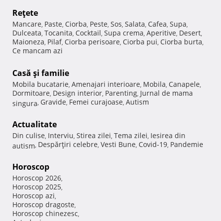
Reţete
Mancare
Paste
Ciorba
Peste
Sos
Salata
Cafea
Supa
,
,
,
,
,
,
,
,
Dulceata
Tocanita
Cocktail
Supa crema
Aperitive
Desert
,
,
,
,
,
,
Maioneza
Pilaf
Ciorba perisoare
Ciorba pui
Ciorba burta
,
,
,
,
,
Ce mancam azi
Casă şi familie
Mobila bucatarie
Amenajari interioare
Mobila
Canapele
,
,
,
,
Dormitoare
Design interior
Parenting
Jurnal de mama
,
,
,
Gravide
Femei curajoase
Autism
singura
,
,
,
Actualitate
Din culise
Interviu
Stirea zilei
Tema zilei
Iesirea din
,
,
,
,
Despărţiri celebre
Vesti Bune
Covid-19
Pandemie
autism
,
,
,
,
Horoscop
Horoscop 2026
,
Horoscop 2025
,
Horoscop azi
,
Horoscop dragoste
,
Horoscop chinezesc
,