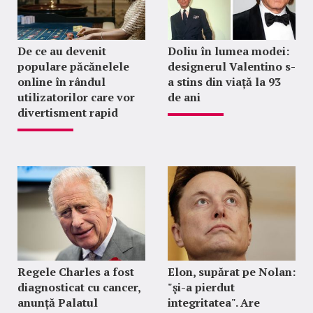
De ce au devenit
Doliu în lumea modei:
populare păcănelele
designerul Valentino s-
online în rândul
a stins din viață la 93
utilizatorilor care vor
de ani
divertisment rapid
Regele Charles a fost
Elon, supărat pe Nolan:
diagnosticat cu cancer,
"şi-a pierdut
anunță Palatul
integritatea". Are