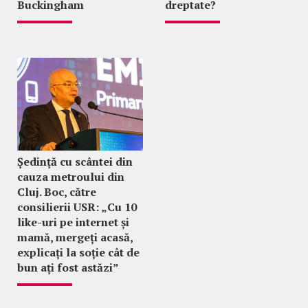
Buckingham
dreptate?
Ședință cu scântei din
cauza metroului din
Cluj. Boc, către
consilierii USR: „Cu 10
like-uri pe internet și
mamă, mergeți acasă,
explicați la soție cât de
bun ați fost astăzi”