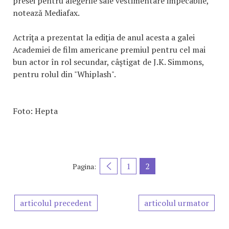
presei pentru alegerile sale vestimentare impecabile,
notează Mediafax.
Actriţa a prezentat la ediţia de anul acesta a galei
Academiei de film americane premiul pentru cel mai
bun actor în rol secundar, câştigat de J.K. Simmons,
pentru rolul din "Whiplash".
Foto: Hepta
1
2
Pagina:
articolul precedent
articolul urmator