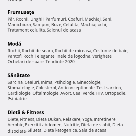
Frumuseţe
Păr
Rochii
Unghii
Parfumuri
Coafuri
Machiaj
Sani
,
,
,
,
,
,
,
Manichiura
Sampon
Buze
Celulita
Machiaj ochi
,
,
,
,
,
Tratament celulita
Salonul de acasa
,
Modă
Rochii
Rochii de seara
Rochii de mireasa
Costume de baie
,
,
,
,
Pantofi
Rochii elegante
Inele de logodna
Verighete
,
,
,
,
Ochelari de soare
Tendinte 2020
,
Sănătate
Sarcina
Ceaiuri
Inima
Psihologie
Ginecologie
,
,
,
,
,
Stomatologie
Colesterol
Anticonceptionale
Test sarcina
,
,
,
,
Cardiologie
Oftalmologie
Avort
Ceai verde
HIV
Ortopedie
,
,
,
,
,
,
Psihiatrie
Dietă & Fitness
Diete
Fitness
Dieta Dukan
Relaxare
Yoga
Intretinere
,
,
,
,
,
,
Aerobic
Exercitii abdomen
Nutritie
Dieta de slabit
Dieta
,
,
,
,
Silueta
Dieta ketogenica
Sala de acasa
disociata
,
,
,