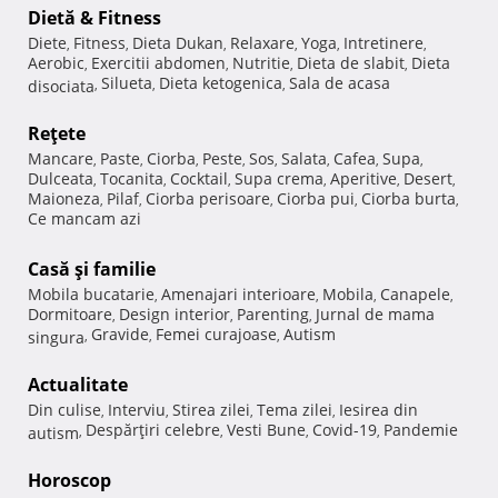
Dietă & Fitness
Diete
Fitness
Dieta Dukan
Relaxare
Yoga
Intretinere
,
,
,
,
,
,
Aerobic
Exercitii abdomen
Nutritie
Dieta de slabit
Dieta
,
,
,
,
Silueta
Dieta ketogenica
Sala de acasa
disociata
,
,
,
Reţete
Mancare
Paste
Ciorba
Peste
Sos
Salata
Cafea
Supa
,
,
,
,
,
,
,
,
Dulceata
Tocanita
Cocktail
Supa crema
Aperitive
Desert
,
,
,
,
,
,
Maioneza
Pilaf
Ciorba perisoare
Ciorba pui
Ciorba burta
,
,
,
,
,
Ce mancam azi
Casă şi familie
Mobila bucatarie
Amenajari interioare
Mobila
Canapele
,
,
,
,
Dormitoare
Design interior
Parenting
Jurnal de mama
,
,
,
Gravide
Femei curajoase
Autism
singura
,
,
,
Actualitate
Din culise
Interviu
Stirea zilei
Tema zilei
Iesirea din
,
,
,
,
Despărţiri celebre
Vesti Bune
Covid-19
Pandemie
autism
,
,
,
,
Horoscop