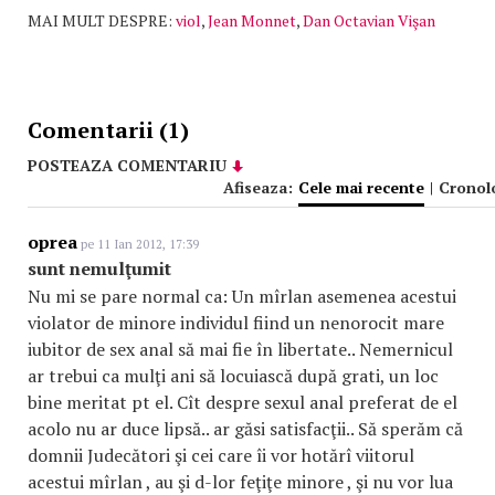
MAI MULT DESPRE:
viol
,
Jean Monnet
,
Dan Octavian Vişan
Comentarii (1)
POSTEAZA COMENTARIU
Afiseaza:
Cele mai recente
|
Cronol
oprea
pe 11 Ian 2012, 17:39
sunt nemulţumit
Nu mi se pare normal ca: Un mîrlan asemenea acestui
violator de minore individul fiind un nenorocit mare
iubitor de sex anal să mai fie în libertate.. Nemernicul
ar trebui ca mulţi ani să locuiască după grati, un loc
bine meritat pt el. Cît despre sexul anal preferat de el
acolo nu ar duce lipsă.. ar găsi satisfacţii.. Să sperăm că
domnii Judecători şi cei care îi vor hotărî viitorul
acestui mîrlan , au şi d-lor feţiţe minore , şi nu vor lua