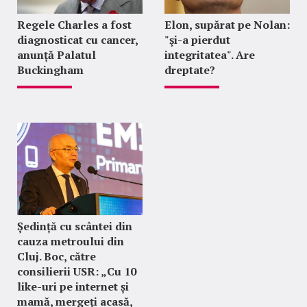
Regele Charles a fost
Elon, supărat pe Nolan:
diagnosticat cu cancer,
"şi-a pierdut
anunță Palatul
integritatea". Are
Buckingham
dreptate?
Ședință cu scântei din
cauza metroului din
Cluj. Boc, către
consilierii USR: „Cu 10
like-uri pe internet și
mamă, mergeți acasă,