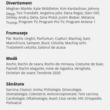
Divertisment
Meghan Markle
Kate Middleton
Kim Kardashian
Johnny
,
,
,
Teo Trandafir
Angelina Jolie
Dana Rogoz
Dani Otil
Depp
,
,
,
,
,
Smiley
Andra
Delia
Gina Pistol
Justin Bieber
Melania
,
,
,
,
,
Program TV
Program Pro TV
Program Antena 1
Trump
,
,
,
Frumuseţe
Păr
Rochii
Unghii
Parfumuri
Coafuri
Machiaj
Sani
,
,
,
,
,
,
,
Manichiura
Sampon
Buze
Celulita
Machiaj ochi
,
,
,
,
,
Tratament celulita
Salonul de acasa
,
Modă
Rochii
Rochii de seara
Rochii de mireasa
Costume de baie
,
,
,
,
Pantofi
Rochii elegante
Inele de logodna
Verighete
,
,
,
,
Ochelari de soare
Tendinte 2020
,
Sănătate
Sarcina
Ceaiuri
Inima
Psihologie
Ginecologie
,
,
,
,
,
Stomatologie
Colesterol
Anticonceptionale
Test sarcina
,
,
,
,
Cardiologie
Oftalmologie
Avort
Ceai verde
HIV
Ortopedie
,
,
,
,
,
,
Psihiatrie