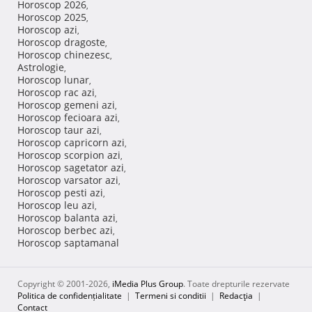
Horoscop 2026
,
Horoscop 2025
,
Horoscop azi
,
Horoscop dragoste
,
Horoscop chinezesc
,
Astrologie
,
Horoscop lunar
,
Horoscop rac azi
,
Horoscop gemeni azi
,
Horoscop fecioara azi
,
Horoscop taur azi
,
Horoscop capricorn azi
,
Horoscop scorpion azi
,
Horoscop sagetator azi
,
Horoscop varsator azi
,
Horoscop pesti azi
,
Horoscop leu azi
,
Horoscop balanta azi
,
Horoscop berbec azi
,
Horoscop saptamanal
Copyright © 2001-2026,
iMedia Plus Group
. Toate drepturile rezervate
Politica de confidențialitate
|
Termeni si conditii
|
Redacţia
|
Contact