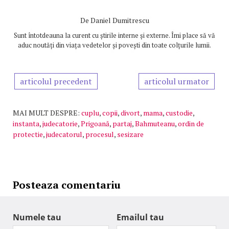
De
Daniel Dumitrescu
Sunt întotdeauna la curent cu știrile interne și externe. Îmi place să vă
aduc noutăți din viața vedetelor și povești din toate colțurile lumii.
articolul precedent
articolul urmator
MAI MULT DESPRE:
cuplu
,
copii
,
divort
,
mama
,
custodie
,
instanta
,
judecatorie
,
Prigoană
,
partaj
,
Bahmuteanu
,
ordin de
protectie
,
judecatorul
,
procesul
,
sesizare
Posteaza comentariu
Numele tau
Emailul tau