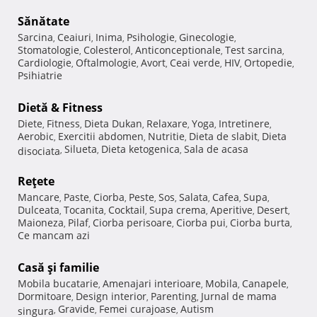
Sănătate
Sarcina
Ceaiuri
Inima
Psihologie
Ginecologie
,
,
,
,
,
Stomatologie
Colesterol
Anticonceptionale
Test sarcina
,
,
,
,
Cardiologie
Oftalmologie
Avort
Ceai verde
HIV
Ortopedie
,
,
,
,
,
,
Psihiatrie
Dietă & Fitness
Diete
Fitness
Dieta Dukan
Relaxare
Yoga
Intretinere
,
,
,
,
,
,
Aerobic
Exercitii abdomen
Nutritie
Dieta de slabit
Dieta
,
,
,
,
Silueta
Dieta ketogenica
Sala de acasa
disociata
,
,
,
Reţete
Mancare
Paste
Ciorba
Peste
Sos
Salata
Cafea
Supa
,
,
,
,
,
,
,
,
Dulceata
Tocanita
Cocktail
Supa crema
Aperitive
Desert
,
,
,
,
,
,
Maioneza
Pilaf
Ciorba perisoare
Ciorba pui
Ciorba burta
,
,
,
,
,
Ce mancam azi
Casă şi familie
Mobila bucatarie
Amenajari interioare
Mobila
Canapele
,
,
,
,
Dormitoare
Design interior
Parenting
Jurnal de mama
,
,
,
Gravide
Femei curajoase
Autism
singura
,
,
,