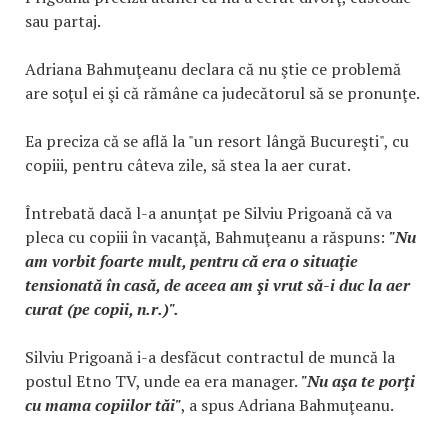
sau partaj.
Adriana Bahmuţeanu declara că nu ştie ce problemă
are soţul ei şi că rămâne ca judecătorul să se pronunţe.
Ea preciza că se află la "un resort lângă Bucureşti", cu
copiii, pentru câteva zile, să stea la aer curat.
Întrebată dacă l-a anunţat pe Silviu Prigoană că va
pleca cu copiii în vacanţă, Bahmuţeanu a răspuns:
"Nu
am vorbit foarte mult, pentru că era o situaţie
tensionată în casă, de aceea am şi vrut să-i duc la aer
curat (pe copii, n.r.)".
Silviu Prigoană i-a desfăcut contractul de muncă la
postul Etno TV, unde ea era manager.
"Nu aşa te porţi
cu mama copiilor tăi"
, a spus Adriana Bahmuţeanu.