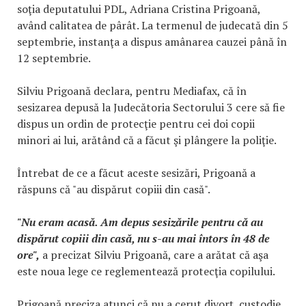
soţia deputatului PDL, Adriana Cristina Prigoană,
având calitatea de pârât. La termenul de judecată din 5
septembrie, instanţa a dispus amânarea cauzei până în
12 septembrie.
Silviu Prigoană declara, pentru Mediafax, că în
sesizarea depusă la Judecătoria Sectorului 3 cere să fie
dispus un ordin de protecţie pentru cei doi copii
minori ai lui, arătând că a făcut şi plângere la poliţie.
Întrebat de ce a făcut aceste sesizări, Prigoană a
răspuns că "au dispărut copiii din casă".
"Nu eram acasă. Am depus sesizările pentru că au
dispărut copiii din casă, nu s-au mai întors în 48 de
ore",
a precizat Silviu Prigoană, care a arătat că aşa
este noua lege ce reglementează protecţia copilului.
Prigoană preciza atunci că nu a cerut divorţ, custodie