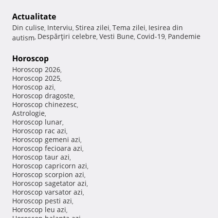
Actualitate
Din culise
Interviu
Stirea zilei
Tema zilei
Iesirea din
,
,
,
,
Despărţiri celebre
Vesti Bune
Covid-19
Pandemie
autism
,
,
,
,
Horoscop
Horoscop 2026
,
Horoscop 2025
,
Horoscop azi
,
Horoscop dragoste
,
Horoscop chinezesc
,
Astrologie
,
Horoscop lunar
,
Horoscop rac azi
,
Horoscop gemeni azi
,
Horoscop fecioara azi
,
Horoscop taur azi
,
Horoscop capricorn azi
,
Horoscop scorpion azi
,
Horoscop sagetator azi
,
Horoscop varsator azi
,
Horoscop pesti azi
,
Horoscop leu azi
,