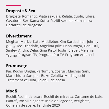
Dragoste & Sex
Dragoste
Romantic
Viata sexuala
Relatii
Cuplu
Iubire
,
,
,
,
,
,
Casatorie
Sex
Kama Sutra
Pozitii sexuale Kamasutra
,
,
,
,
Declaratii de dragoste
Divertisment
Meghan Markle
Kate Middleton
Kim Kardashian
Johnny
,
,
,
Teo Trandafir
Angelina Jolie
Dana Rogoz
Dani Otil
Depp
,
,
,
,
,
Smiley
Andra
Delia
Gina Pistol
Justin Bieber
Melania
,
,
,
,
,
Program TV
Program Pro TV
Program Antena 1
Trump
,
,
,
Frumuseţe
Păr
Rochii
Unghii
Parfumuri
Coafuri
Machiaj
Sani
,
,
,
,
,
,
,
Manichiura
Sampon
Buze
Celulita
Machiaj ochi
,
,
,
,
,
Tratament celulita
Salonul de acasa
,
Modă
Rochii
Rochii de seara
Rochii de mireasa
Costume de baie
,
,
,
,
Pantofi
Rochii elegante
Inele de logodna
Verighete
,
,
,
,
Ochelari de soare
Tendinte 2020
,