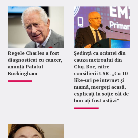
Regele Charles a fost
Ședință cu scântei din
diagnosticat cu cancer,
cauza metroului din
anunță Palatul
Cluj. Boc, către
Buckingham
consilierii USR: „Cu 10
like-uri pe internet și
mamă, mergeți acasă,
explicați la soție cât de
bun ați fost astăzi”