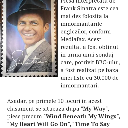
Piesa interpretata de
Frank Sinatra este cea
mai des folosita la
inmormantarile
englezilor, conform
Mediafax. Acest
rezultat a fost obtinut
in urma unui sondaj
care, potrivit BBC-ului,
a fost realizat pe baza
unei liste cu 30.000 de
inmormantari.
Asadar, pe primele 10 locuri in acest
clasament se situeaza dupa
"My Way"
,
piese precum
"Wind Beneath My Wings",
"My Heart Will Go On", "Time To Say