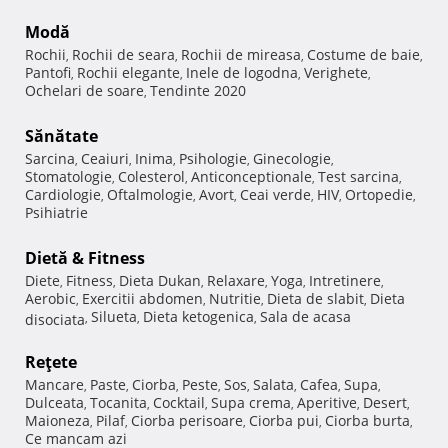
Modă
Rochii
Rochii de seara
Rochii de mireasa
Costume de baie
,
,
,
,
Pantofi
Rochii elegante
Inele de logodna
Verighete
,
,
,
,
Ochelari de soare
Tendinte 2020
,
Sănătate
Sarcina
Ceaiuri
Inima
Psihologie
Ginecologie
,
,
,
,
,
Stomatologie
Colesterol
Anticonceptionale
Test sarcina
,
,
,
,
Cardiologie
Oftalmologie
Avort
Ceai verde
HIV
Ortopedie
,
,
,
,
,
,
Psihiatrie
Dietă & Fitness
Diete
Fitness
Dieta Dukan
Relaxare
Yoga
Intretinere
,
,
,
,
,
,
Aerobic
Exercitii abdomen
Nutritie
Dieta de slabit
Dieta
,
,
,
,
Silueta
Dieta ketogenica
Sala de acasa
disociata
,
,
,
Reţete
Mancare
Paste
Ciorba
Peste
Sos
Salata
Cafea
Supa
,
,
,
,
,
,
,
,
Dulceata
Tocanita
Cocktail
Supa crema
Aperitive
Desert
,
,
,
,
,
,
Maioneza
Pilaf
Ciorba perisoare
Ciorba pui
Ciorba burta
,
,
,
,
,
Ce mancam azi