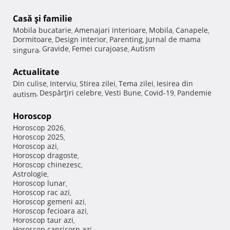
Casă şi familie
Mobila bucatarie
Amenajari interioare
Mobila
Canapele
,
,
,
,
Dormitoare
Design interior
Parenting
Jurnal de mama
,
,
,
Gravide
Femei curajoase
Autism
singura
,
,
,
Actualitate
Din culise
Interviu
Stirea zilei
Tema zilei
Iesirea din
,
,
,
,
Despărţiri celebre
Vesti Bune
Covid-19
Pandemie
autism
,
,
,
,
Horoscop
Horoscop 2026
,
Horoscop 2025
,
Horoscop azi
,
Horoscop dragoste
,
Horoscop chinezesc
,
Astrologie
,
Horoscop lunar
,
Horoscop rac azi
,
Horoscop gemeni azi
,
Horoscop fecioara azi
,
Horoscop taur azi
,
Horoscop capricorn azi
,