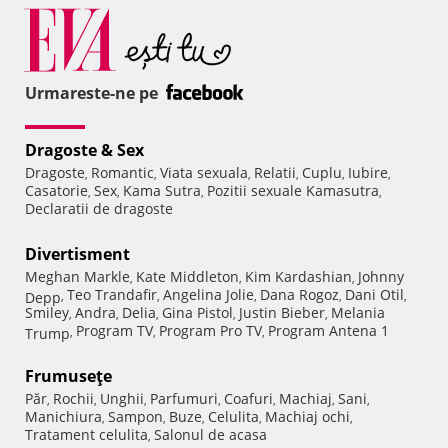
Urmareste-ne pe
Dragoste & Sex
Dragoste
Romantic
Viata sexuala
Relatii
Cuplu
Iubire
,
,
,
,
,
,
Casatorie
Sex
Kama Sutra
Pozitii sexuale Kamasutra
,
,
,
,
Declaratii de dragoste
Divertisment
Meghan Markle
Kate Middleton
Kim Kardashian
Johnny
,
,
,
Teo Trandafir
Angelina Jolie
Dana Rogoz
Dani Otil
Depp
,
,
,
,
,
Smiley
Andra
Delia
Gina Pistol
Justin Bieber
Melania
,
,
,
,
,
Program TV
Program Pro TV
Program Antena 1
Trump
,
,
,
Frumuseţe
Păr
Rochii
Unghii
Parfumuri
Coafuri
Machiaj
Sani
,
,
,
,
,
,
,
Manichiura
Sampon
Buze
Celulita
Machiaj ochi
,
,
,
,
,
Tratament celulita
Salonul de acasa
,