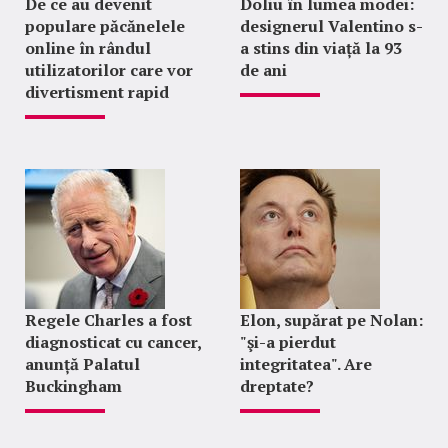
De ce au devenit
Doliu în lumea modei:
populare păcănelele
designerul Valentino s-
online în rândul
a stins din viață la 93
utilizatorilor care vor
de ani
divertisment rapid
Regele Charles a fost
Elon, supărat pe Nolan:
diagnosticat cu cancer,
"şi-a pierdut
anunță Palatul
integritatea". Are
Buckingham
dreptate?