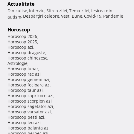
Actualitate
Din culise
Interviu
Stirea zilei
Tema zilei
Iesirea din
,
,
,
,
Despărţiri celebre
Vesti Bune
Covid-19
Pandemie
autism
,
,
,
,
Horoscop
Horoscop 2026
,
Horoscop 2025
,
Horoscop azi
,
Horoscop dragoste
,
Horoscop chinezesc
,
Astrologie
,
Horoscop lunar
,
Horoscop rac azi
,
Horoscop gemeni azi
,
Horoscop fecioara azi
,
Horoscop taur azi
,
Horoscop capricorn azi
,
Horoscop scorpion azi
,
Horoscop sagetator azi
,
Horoscop varsator azi
,
Horoscop pesti azi
,
Horoscop leu azi
,
Horoscop balanta azi
,
Horoscop berbec azi
,