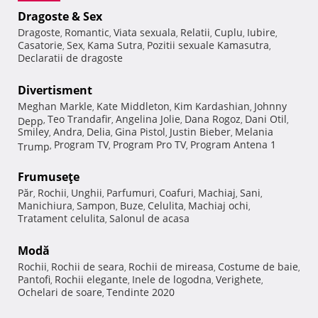
Dragoste & Sex
Dragoste
Romantic
Viata sexuala
Relatii
Cuplu
Iubire
,
,
,
,
,
,
Casatorie
Sex
Kama Sutra
Pozitii sexuale Kamasutra
,
,
,
,
Declaratii de dragoste
Divertisment
Meghan Markle
Kate Middleton
Kim Kardashian
Johnny
,
,
,
Teo Trandafir
Angelina Jolie
Dana Rogoz
Dani Otil
Depp
,
,
,
,
,
Smiley
Andra
Delia
Gina Pistol
Justin Bieber
Melania
,
,
,
,
,
Program TV
Program Pro TV
Program Antena 1
Trump
,
,
,
Frumuseţe
Păr
Rochii
Unghii
Parfumuri
Coafuri
Machiaj
Sani
,
,
,
,
,
,
,
Manichiura
Sampon
Buze
Celulita
Machiaj ochi
,
,
,
,
,
Tratament celulita
Salonul de acasa
,
Modă
Rochii
Rochii de seara
Rochii de mireasa
Costume de baie
,
,
,
,
Pantofi
Rochii elegante
Inele de logodna
Verighete
,
,
,
,
Ochelari de soare
Tendinte 2020
,