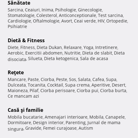
Sănătate
Sarcina
Ceaiuri
Inima
Psihologie
Ginecologie
,
,
,
,
,
Stomatologie
Colesterol
Anticonceptionale
Test sarcina
,
,
,
,
Cardiologie
Oftalmologie
Avort
Ceai verde
HIV
Ortopedie
,
,
,
,
,
,
Psihiatrie
Dietă & Fitness
Diete
Fitness
Dieta Dukan
Relaxare
Yoga
Intretinere
,
,
,
,
,
,
Aerobic
Exercitii abdomen
Nutritie
Dieta de slabit
Dieta
,
,
,
,
Silueta
Dieta ketogenica
Sala de acasa
disociata
,
,
,
Reţete
Mancare
Paste
Ciorba
Peste
Sos
Salata
Cafea
Supa
,
,
,
,
,
,
,
,
Dulceata
Tocanita
Cocktail
Supa crema
Aperitive
Desert
,
,
,
,
,
,
Maioneza
Pilaf
Ciorba perisoare
Ciorba pui
Ciorba burta
,
,
,
,
,
Ce mancam azi
Casă şi familie
Mobila bucatarie
Amenajari interioare
Mobila
Canapele
,
,
,
,
Dormitoare
Design interior
Parenting
Jurnal de mama
,
,
,
Gravide
Femei curajoase
Autism
singura
,
,
,