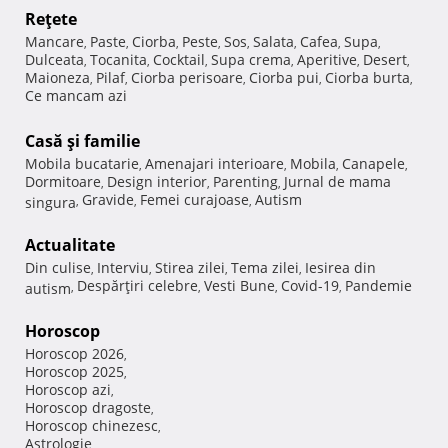
Reţete
Mancare
Paste
Ciorba
Peste
Sos
Salata
Cafea
Supa
,
,
,
,
,
,
,
,
Dulceata
Tocanita
Cocktail
Supa crema
Aperitive
Desert
,
,
,
,
,
,
Maioneza
Pilaf
Ciorba perisoare
Ciorba pui
Ciorba burta
,
,
,
,
,
Ce mancam azi
Casă şi familie
Mobila bucatarie
Amenajari interioare
Mobila
Canapele
,
,
,
,
Dormitoare
Design interior
Parenting
Jurnal de mama
,
,
,
Gravide
Femei curajoase
Autism
singura
,
,
,
Actualitate
Din culise
Interviu
Stirea zilei
Tema zilei
Iesirea din
,
,
,
,
Despărţiri celebre
Vesti Bune
Covid-19
Pandemie
autism
,
,
,
,
Horoscop
Horoscop 2026
,
Horoscop 2025
,
Horoscop azi
,
Horoscop dragoste
,
Horoscop chinezesc
,
Astrologie
,