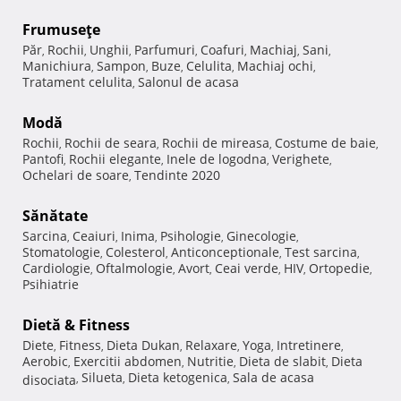
Frumuseţe
Păr
Rochii
Unghii
Parfumuri
Coafuri
Machiaj
Sani
,
,
,
,
,
,
,
Manichiura
Sampon
Buze
Celulita
Machiaj ochi
,
,
,
,
,
Tratament celulita
Salonul de acasa
,
Modă
Rochii
Rochii de seara
Rochii de mireasa
Costume de baie
,
,
,
,
Pantofi
Rochii elegante
Inele de logodna
Verighete
,
,
,
,
Ochelari de soare
Tendinte 2020
,
Sănătate
Sarcina
Ceaiuri
Inima
Psihologie
Ginecologie
,
,
,
,
,
Stomatologie
Colesterol
Anticonceptionale
Test sarcina
,
,
,
,
Cardiologie
Oftalmologie
Avort
Ceai verde
HIV
Ortopedie
,
,
,
,
,
,
Psihiatrie
Dietă & Fitness
Diete
Fitness
Dieta Dukan
Relaxare
Yoga
Intretinere
,
,
,
,
,
,
Aerobic
Exercitii abdomen
Nutritie
Dieta de slabit
Dieta
,
,
,
,
Silueta
Dieta ketogenica
Sala de acasa
disociata
,
,
,