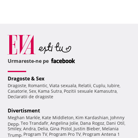
Urmareste-ne pe
Dragoste & Sex
Dragoste
Romantic
Viata sexuala
Relatii
Cuplu
Iubire
,
,
,
,
,
,
Casatorie
Sex
Kama Sutra
Pozitii sexuale Kamasutra
,
,
,
,
Declaratii de dragoste
Divertisment
Meghan Markle
Kate Middleton
Kim Kardashian
Johnny
,
,
,
Teo Trandafir
Angelina Jolie
Dana Rogoz
Dani Otil
Depp
,
,
,
,
,
Smiley
Andra
Delia
Gina Pistol
Justin Bieber
Melania
,
,
,
,
,
Program TV
Program Pro TV
Program Antena 1
Trump
,
,
,