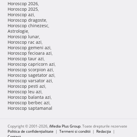
Horoscop 2026
,
Horoscop 2025
,
Horoscop azi
,
Horoscop dragoste
,
Horoscop chinezesc
,
Astrologie
,
Horoscop lunar
,
Horoscop rac azi
,
Horoscop gemeni azi
,
Horoscop fecioara azi
,
Horoscop taur azi
,
Horoscop capricorn azi
,
Horoscop scorpion azi
,
Horoscop sagetator azi
,
Horoscop varsator azi
,
Horoscop pesti azi
,
Horoscop leu azi
,
Horoscop balanta azi
,
Horoscop berbec azi
,
Horoscop saptamanal
Copyright © 2001-2026,
iMedia Plus Group
. Toate drepturile rezervate
Politica de confidențialitate
|
Termeni si conditii
|
Redacţia
|
Contact