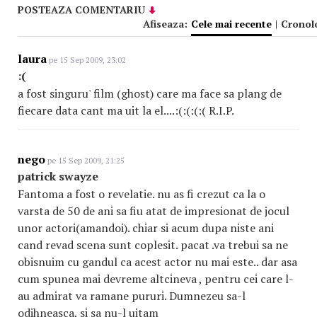
POSTEAZA COMENTARIU
Afiseaza:
Cele mai recente
|
Cronol
laura
pe 15 Sep 2009, 23:02
:(
a fost singuru' film (ghost) care ma face sa plang de
fiecare data cant ma uit la el....:(:(:(:( R.I.P.
nego
pe 15 Sep 2009, 21:25
patrick swayze
Fantoma a fost o revelatie. nu as fi crezut ca la o
varsta de 50 de ani sa fiu atat de impresionat de jocul
unor actori(amandoi). chiar si acum dupa niste ani
cand revad scena sunt coplesit. pacat .va trebui sa ne
obisnuim cu gandul ca acest actor nu mai este.. dar asa
cum spunea mai devreme altcineva , pentru cei care l-
au admirat va ramane pururi. Dumnezeu sa-l
odihneasca, si sa nu-l uitam