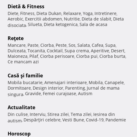
Dietă & Fitness
Diete
Fitness
Dieta Dukan
Relaxare
Yoga
Intretinere
,
,
,
,
,
,
Aerobic
Exercitii abdomen
Nutritie
Dieta de slabit
Dieta
,
,
,
,
Silueta
Dieta ketogenica
Sala de acasa
disociata
,
,
,
Reţete
Mancare
Paste
Ciorba
Peste
Sos
Salata
Cafea
Supa
,
,
,
,
,
,
,
,
Dulceata
Tocanita
Cocktail
Supa crema
Aperitive
Desert
,
,
,
,
,
,
Maioneza
Pilaf
Ciorba perisoare
Ciorba pui
Ciorba burta
,
,
,
,
,
Ce mancam azi
Casă şi familie
Mobila bucatarie
Amenajari interioare
Mobila
Canapele
,
,
,
,
Dormitoare
Design interior
Parenting
Jurnal de mama
,
,
,
Gravide
Femei curajoase
Autism
singura
,
,
,
Actualitate
Din culise
Interviu
Stirea zilei
Tema zilei
Iesirea din
,
,
,
,
Despărţiri celebre
Vesti Bune
Covid-19
Pandemie
autism
,
,
,
,
Horoscop