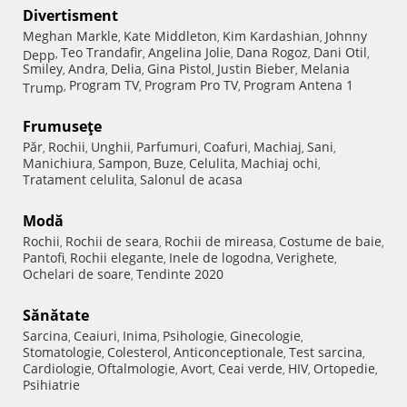
Divertisment
Meghan Markle
Kate Middleton
Kim Kardashian
Johnny
,
,
,
Teo Trandafir
Angelina Jolie
Dana Rogoz
Dani Otil
Depp
,
,
,
,
,
Smiley
Andra
Delia
Gina Pistol
Justin Bieber
Melania
,
,
,
,
,
Program TV
Program Pro TV
Program Antena 1
Trump
,
,
,
Frumuseţe
Păr
Rochii
Unghii
Parfumuri
Coafuri
Machiaj
Sani
,
,
,
,
,
,
,
Manichiura
Sampon
Buze
Celulita
Machiaj ochi
,
,
,
,
,
Tratament celulita
Salonul de acasa
,
Modă
Rochii
Rochii de seara
Rochii de mireasa
Costume de baie
,
,
,
,
Pantofi
Rochii elegante
Inele de logodna
Verighete
,
,
,
,
Ochelari de soare
Tendinte 2020
,
Sănătate
Sarcina
Ceaiuri
Inima
Psihologie
Ginecologie
,
,
,
,
,
Stomatologie
Colesterol
Anticonceptionale
Test sarcina
,
,
,
,
Cardiologie
Oftalmologie
Avort
Ceai verde
HIV
Ortopedie
,
,
,
,
,
,
Psihiatrie