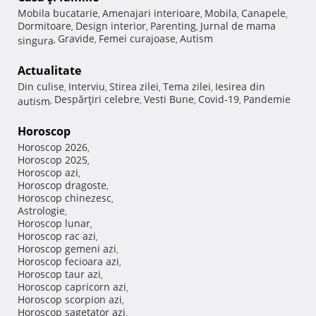
Mobila bucatarie
Amenajari interioare
Mobila
Canapele
,
,
,
,
Dormitoare
Design interior
Parenting
Jurnal de mama
,
,
,
Gravide
Femei curajoase
Autism
singura
,
,
,
Actualitate
Din culise
Interviu
Stirea zilei
Tema zilei
Iesirea din
,
,
,
,
Despărţiri celebre
Vesti Bune
Covid-19
Pandemie
autism
,
,
,
,
Horoscop
Horoscop 2026
,
Horoscop 2025
,
Horoscop azi
,
Horoscop dragoste
,
Horoscop chinezesc
,
Astrologie
,
Horoscop lunar
,
Horoscop rac azi
,
Horoscop gemeni azi
,
Horoscop fecioara azi
,
Horoscop taur azi
,
Horoscop capricorn azi
,
Horoscop scorpion azi
,
Horoscop sagetator azi
,