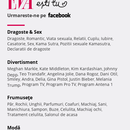
Urmareste-ne pe
Dragoste & Sex
Dragoste
Romantic
Viata sexuala
Relatii
Cuplu
Iubire
,
,
,
,
,
,
Casatorie
Sex
Kama Sutra
Pozitii sexuale Kamasutra
,
,
,
,
Declaratii de dragoste
Divertisment
Meghan Markle
Kate Middleton
Kim Kardashian
Johnny
,
,
,
Teo Trandafir
Angelina Jolie
Dana Rogoz
Dani Otil
Depp
,
,
,
,
,
Smiley
Andra
Delia
Gina Pistol
Justin Bieber
Melania
,
,
,
,
,
Program TV
Program Pro TV
Program Antena 1
Trump
,
,
,
Frumuseţe
Păr
Rochii
Unghii
Parfumuri
Coafuri
Machiaj
Sani
,
,
,
,
,
,
,
Manichiura
Sampon
Buze
Celulita
Machiaj ochi
,
,
,
,
,
Tratament celulita
Salonul de acasa
,
Modă