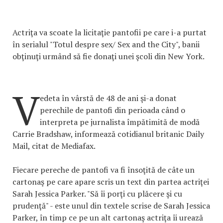
Actriţa va scoate la licitaţie pantofii pe care i-a purtat
în serialul "Totul despre sex/ Sex and the City", banii
obţinuţi urmând să fie donaţi unei şcoli din New York.
V
edeta în vârstă de 48 de ani şi-a donat
perechile de pantofi din perioada când o
interpreta pe jurnalista împătimită de modă
Carrie Bradshaw, informează cotidianul britanic Daily
Mail, citat de Mediafax.
Fiecare pereche de pantofi va fi însoţită de câte un
cartonaş pe care apare scris un text din partea actriţei
Sarah Jessica Parker. "Să îi porţi cu plăcere şi cu
prudenţă" - este unul din textele scrise de Sarah Jessica
Parker, în timp ce pe un alt cartonaş actriţa îi urează