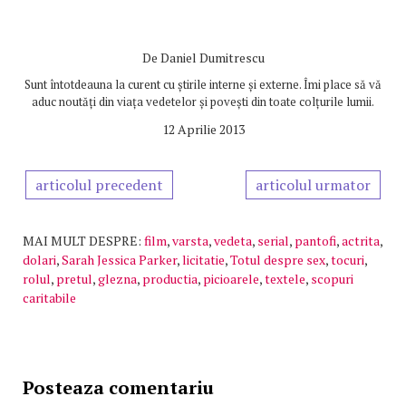
De
Daniel Dumitrescu
Sunt întotdeauna la curent cu știrile interne și externe. Îmi place să vă
aduc noutăți din viața vedetelor și povești din toate colțurile lumii.
12 Aprilie 2013
articolul precedent
articolul urmator
MAI MULT DESPRE:
film
,
varsta
,
vedeta
,
serial
,
pantofi
,
actrita
,
dolari
,
Sarah Jessica Parker
,
licitatie
,
Totul despre sex
,
tocuri
,
rolul
,
pretul
,
glezna
,
productia
,
picioarele
,
textele
,
scopuri
caritabile
Posteaza comentariu