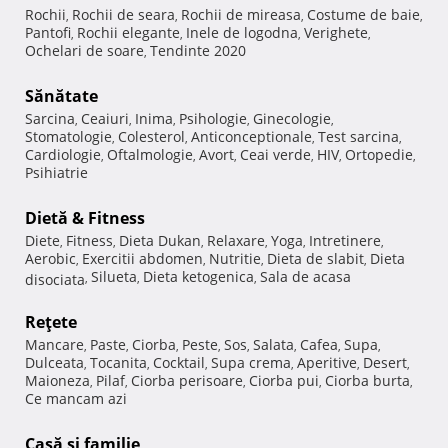
Rochii
Rochii de seara
Rochii de mireasa
Costume de baie
,
,
,
,
Pantofi
Rochii elegante
Inele de logodna
Verighete
,
,
,
,
Ochelari de soare
Tendinte 2020
,
Sănătate
Sarcina
Ceaiuri
Inima
Psihologie
Ginecologie
,
,
,
,
,
Stomatologie
Colesterol
Anticonceptionale
Test sarcina
,
,
,
,
Cardiologie
Oftalmologie
Avort
Ceai verde
HIV
Ortopedie
,
,
,
,
,
,
Psihiatrie
Dietă & Fitness
Diete
Fitness
Dieta Dukan
Relaxare
Yoga
Intretinere
,
,
,
,
,
,
Aerobic
Exercitii abdomen
Nutritie
Dieta de slabit
Dieta
,
,
,
,
Silueta
Dieta ketogenica
Sala de acasa
disociata
,
,
,
Reţete
Mancare
Paste
Ciorba
Peste
Sos
Salata
Cafea
Supa
,
,
,
,
,
,
,
,
Dulceata
Tocanita
Cocktail
Supa crema
Aperitive
Desert
,
,
,
,
,
,
Maioneza
Pilaf
Ciorba perisoare
Ciorba pui
Ciorba burta
,
,
,
,
,
Ce mancam azi
Casă şi familie