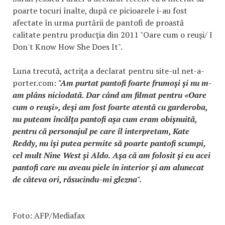
poarte tocuri înalte, după ce picioarele i-au fost
afectate în urma purtării de pantofi de proastă
calitate pentru producţia din 2011 "Oare cum o reuşi/ I
Don't Know How She Does It".
Luna trecută, actriţa a declarat pentru site-ul net-a-
porter.com:
"Am purtat pantofi foarte frumoşi şi nu m-
am plâns niciodată. Dar când am filmat pentru «Oare
cum o reuşi», deşi am fost foarte atentă cu garderoba,
nu puteam încălţa pantofi aşa cum eram obişnuită,
pentru că personajul pe care îl interpretam, Kate
Reddy, nu îşi putea permite să poarte pantofi scumpi,
cel mult Nine West şi Aldo. Aşa că am folosit şi eu acei
pantofi care nu aveau piele în interior şi am alunecat
de câteva ori, răsucindu-mi glezna".
Foto: AFP/Mediafax