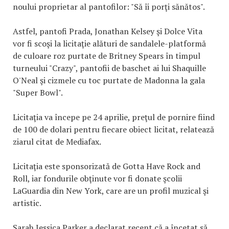
noului proprietar al pantofilor: "Să îi porţi sănătos".
Astfel, pantofi Prada, Jonathan Kelsey şi Dolce Vita
vor fi scoşi la licitaţie alături de sandalele-platformă
de culoare roz purtate de Britney Spears în timpul
turneului "Crazy", pantofii de baschet ai lui Shaquille
O'Neal şi cizmele cu toc purtate de Madonna la gala
"Super Bowl".
Licitaţia va începe pe 24 aprilie, preţul de pornire fiind
de 100 de dolari pentru fiecare obiect licitat, relatează
ziarul citat de Mediafax.
Licitaţia este sponsorizată de Gotta Have Rock and
Roll, iar fondurile obţinute vor fi donate şcolii
LaGuardia din New York, care are un profil muzical şi
artistic.
Sarah Jessica Parker a declarat recent că a încetat să