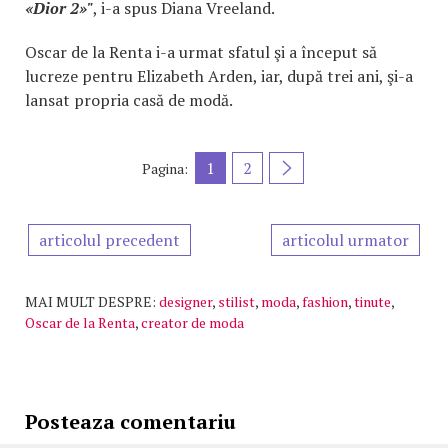
«Dior 2»"
, i-a spus Diana Vreeland.
Oscar de la Renta i-a urmat sfatul şi a început să
lucreze pentru Elizabeth Arden, iar, după trei ani, şi-a
lansat propria casă de modă.
1
2
Pagina:
articolul precedent
articolul urmator
MAI MULT DESPRE:
designer
,
stilist
,
moda
,
fashion
,
tinute
,
Oscar de la Renta
,
creator de moda
Posteaza comentariu