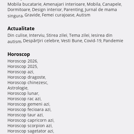
Mobila bucatarie
Amenajari interioare
Mobila
Canapele
,
,
,
,
Dormitoare
Design interior
Parenting
Jurnal de mama
,
,
,
Gravide
Femei curajoase
Autism
singura
,
,
,
Actualitate
Din culise
Interviu
Stirea zilei
Tema zilei
Iesirea din
,
,
,
,
Despărţiri celebre
Vesti Bune
Covid-19
Pandemie
autism
,
,
,
,
Horoscop
Horoscop 2026
,
Horoscop 2025
,
Horoscop azi
,
Horoscop dragoste
,
Horoscop chinezesc
,
Astrologie
,
Horoscop lunar
,
Horoscop rac azi
,
Horoscop gemeni azi
,
Horoscop fecioara azi
,
Horoscop taur azi
,
Horoscop capricorn azi
,
Horoscop scorpion azi
,
Horoscop sagetator azi
,