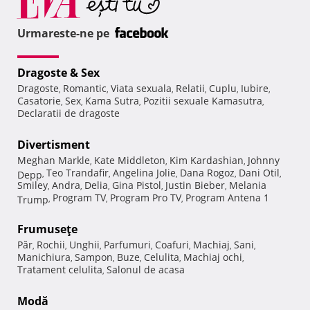
Urmareste-ne pe
Dragoste & Sex
Dragoste
Romantic
Viata sexuala
Relatii
Cuplu
Iubire
,
,
,
,
,
,
Casatorie
Sex
Kama Sutra
Pozitii sexuale Kamasutra
,
,
,
,
Declaratii de dragoste
Divertisment
Meghan Markle
Kate Middleton
Kim Kardashian
Johnny
,
,
,
Teo Trandafir
Angelina Jolie
Dana Rogoz
Dani Otil
Depp
,
,
,
,
,
Smiley
Andra
Delia
Gina Pistol
Justin Bieber
Melania
,
,
,
,
,
Program TV
Program Pro TV
Program Antena 1
Trump
,
,
,
Frumuseţe
Păr
Rochii
Unghii
Parfumuri
Coafuri
Machiaj
Sani
,
,
,
,
,
,
,
Manichiura
Sampon
Buze
Celulita
Machiaj ochi
,
,
,
,
,
Tratament celulita
Salonul de acasa
,
Modă