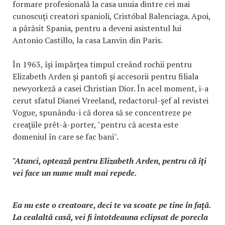
formare profesională la casa unuia dintre cei mai
cunoscuţi creatori spanioli, Cristóbal Balenciaga. Apoi,
a părăsit Spania, pentru a deveni asistentul lui
Antonio Castillo, la casa Lanvin din Paris.
În 1963, îşi împărţea timpul creând rochii pentru
Elizabeth Arden şi pantofi şi accesorii pentru filiala
newyorkeză a casei Christian Dior. În acel moment, i-a
cerut sfatul Dianei Vreeland, redactorul-şef al revistei
Vogue, spunându-i că dorea să se concentreze pe
creaţiile prêt-à-porter, "pentru că acesta este
domeniul în care se fac bani".
"Atunci, optează pentru Elizabeth Arden, pentru că îţi
vei face un nume mult mai repede.
Ea nu este o creatoare, deci te va scoate pe tine în faţă.
La cealaltă casă, vei fi întotdeauna eclipsat de porecla