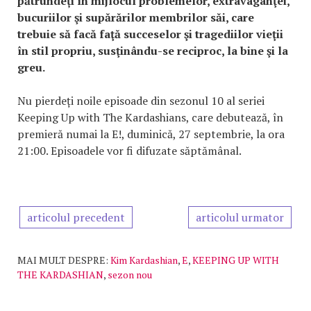
pătrundeți în mijlocul problemelor, extravaganţei,
bucuriilor şi supărărilor membrilor săi, care
trebuie să facă faţă succeselor şi tragediilor vieţii
în stil propriu, susţinându-se reciproc, la bine şi la
greu.
Nu pierdeți noile episoade din sezonul 10 al seriei
Keeping Up with The Kardashians, care debutează, în
premieră numai la E!, duminică, 27 septembrie, la ora
21:00. Episoadele vor fi difuzate săptămânal.
articolul precedent
articolul urmator
MAI MULT DESPRE:
Kim Kardashian
,
E
,
KEEPING UP WITH
THE KARDASHIAN
,
sezon nou