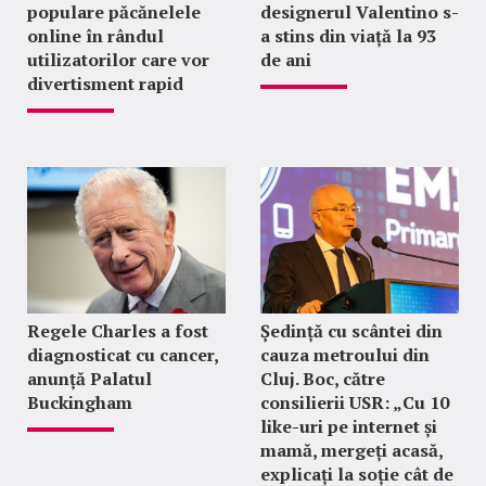
populare păcănelele
designerul Valentino s-
online în rândul
a stins din viață la 93
utilizatorilor care vor
de ani
divertisment rapid
Regele Charles a fost
Ședință cu scântei din
diagnosticat cu cancer,
cauza metroului din
anunță Palatul
Cluj. Boc, către
Buckingham
consilierii USR: „Cu 10
like-uri pe internet și
mamă, mergeți acasă,
explicați la soție cât de