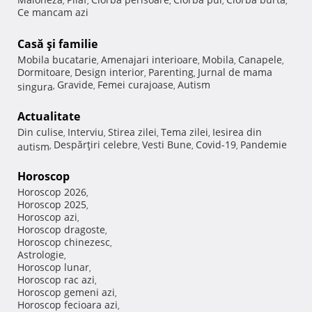
,
,
,
,
,
Ce mancam azi
Casă şi familie
Mobila bucatarie
Amenajari interioare
Mobila
Canapele
,
,
,
,
Dormitoare
Design interior
Parenting
Jurnal de mama
,
,
,
Gravide
Femei curajoase
Autism
singura
,
,
,
Actualitate
Din culise
Interviu
Stirea zilei
Tema zilei
Iesirea din
,
,
,
,
Despărţiri celebre
Vesti Bune
Covid-19
Pandemie
autism
,
,
,
,
Horoscop
Horoscop 2026
,
Horoscop 2025
,
Horoscop azi
,
Horoscop dragoste
,
Horoscop chinezesc
,
Astrologie
,
Horoscop lunar
,
Horoscop rac azi
,
Horoscop gemeni azi
,
Horoscop fecioara azi
,