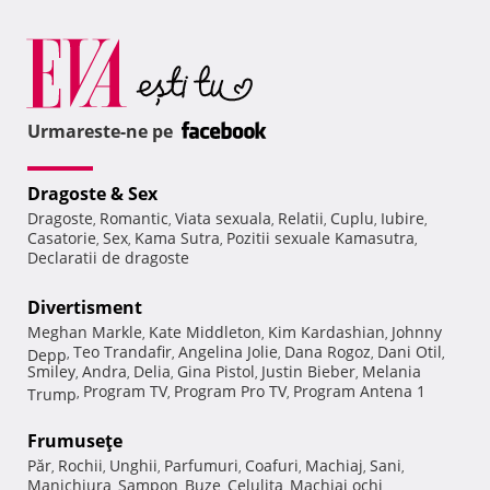
Urmareste-ne pe
Dragoste & Sex
Dragoste
Romantic
Viata sexuala
Relatii
Cuplu
Iubire
,
,
,
,
,
,
Casatorie
Sex
Kama Sutra
Pozitii sexuale Kamasutra
,
,
,
,
Declaratii de dragoste
Divertisment
Meghan Markle
Kate Middleton
Kim Kardashian
Johnny
,
,
,
Teo Trandafir
Angelina Jolie
Dana Rogoz
Dani Otil
Depp
,
,
,
,
,
Smiley
Andra
Delia
Gina Pistol
Justin Bieber
Melania
,
,
,
,
,
Program TV
Program Pro TV
Program Antena 1
Trump
,
,
,
Frumuseţe
Păr
Rochii
Unghii
Parfumuri
Coafuri
Machiaj
Sani
,
,
,
,
,
,
,
Manichiura
Sampon
Buze
Celulita
Machiaj ochi
,
,
,
,
,