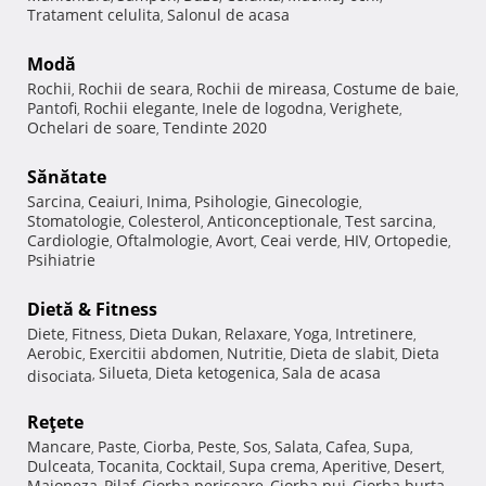
Tratament celulita
Salonul de acasa
,
Modă
Rochii
Rochii de seara
Rochii de mireasa
Costume de baie
,
,
,
,
Pantofi
Rochii elegante
Inele de logodna
Verighete
,
,
,
,
Ochelari de soare
Tendinte 2020
,
Sănătate
Sarcina
Ceaiuri
Inima
Psihologie
Ginecologie
,
,
,
,
,
Stomatologie
Colesterol
Anticonceptionale
Test sarcina
,
,
,
,
Cardiologie
Oftalmologie
Avort
Ceai verde
HIV
Ortopedie
,
,
,
,
,
,
Psihiatrie
Dietă & Fitness
Diete
Fitness
Dieta Dukan
Relaxare
Yoga
Intretinere
,
,
,
,
,
,
Aerobic
Exercitii abdomen
Nutritie
Dieta de slabit
Dieta
,
,
,
,
Silueta
Dieta ketogenica
Sala de acasa
disociata
,
,
,
Reţete
Mancare
Paste
Ciorba
Peste
Sos
Salata
Cafea
Supa
,
,
,
,
,
,
,
,
Dulceata
Tocanita
Cocktail
Supa crema
Aperitive
Desert
,
,
,
,
,
,
Maioneza
Pilaf
Ciorba perisoare
Ciorba pui
Ciorba burta