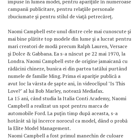
impuse în lumea modei, pentru apariţiile în numeroase
campanii publicitare, pentru relaţiile personale
zbuciumate şi pentru stilul de viaţă petrecăreţ.
Naomi Campbell este unul dintre cele mai cunoscute şi
mai bine plătite top modele din lume şi a lucrat pentru
mari creatori de modă precum Ralph Lauren, Versace
şi Dolce & Gabbana. Ea s-a născut pe 22 mai 1970, la
Londra. Naomi Campbell este de origine jamaicană cu
rădăcini chineze, bunica ei din partea tatălui purtând
numele de familie Ming. Prima ei apariţie publică a
avut loc la vârsta de şapte ani, în videoclipul "Is This
Love?" al lui Bob Marley, notează Mediafax.
La 15 ani, când studia la Italia Conti Academy, Naomi
Campbell a realizat un spot pentru marca de
automobile Ford. La puţin timp după aceasta, s-a
hotărât să îşi încerce norocul ca model, dând o probă
la Elite Model Management.
Naomi Campbell a fost primul manechin de culoare