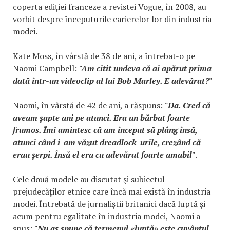
coperta ediţiei franceze a revistei Vogue, în 2008, au
vorbit despre începuturile carierelor lor din industria
modei.
Kate Moss, în vârstă de 38 de ani, a întrebat-o pe
Naomi Campbell:
"Am citit undeva că ai apărut prima
dată într-un videoclip al lui Bob Marley. E adevărat?"
Naomi, în vârstă de 42 de ani, a răspuns:
"Da. Cred că
aveam şapte ani pe atunci. Era un bărbat foarte
frumos. Îmi amintesc că am început să plâng însă,
atunci când i-am văzut dreadlock-urile, crezând că
erau şerpi. Însă el era cu adevărat foarte amabil"
.
Cele două modele au discutat şi subiectul
prejudecăţilor etnice care încă mai există în industria
modei. Întrebată de jurnaliştii britanici dacă luptă şi
acum pentru egalitate în industria modei, Naomi a
spus:
"Nu aş spune că termenul «luptă» este cuvântul