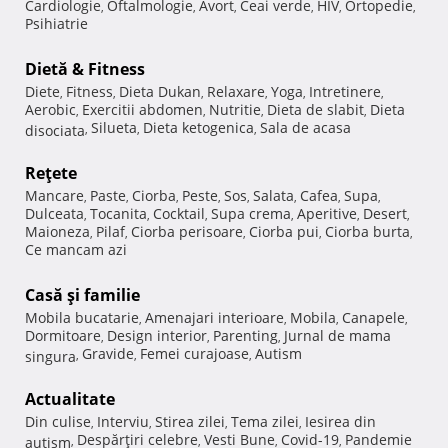
Cardiologie
Oftalmologie
Avort
Ceai verde
HIV
Ortopedie
,
,
,
,
,
,
Psihiatrie
Dietă & Fitness
Diete
Fitness
Dieta Dukan
Relaxare
Yoga
Intretinere
,
,
,
,
,
,
Aerobic
Exercitii abdomen
Nutritie
Dieta de slabit
Dieta
,
,
,
,
Silueta
Dieta ketogenica
Sala de acasa
disociata
,
,
,
Reţete
Mancare
Paste
Ciorba
Peste
Sos
Salata
Cafea
Supa
,
,
,
,
,
,
,
,
Dulceata
Tocanita
Cocktail
Supa crema
Aperitive
Desert
,
,
,
,
,
,
Maioneza
Pilaf
Ciorba perisoare
Ciorba pui
Ciorba burta
,
,
,
,
,
Ce mancam azi
Casă şi familie
Mobila bucatarie
Amenajari interioare
Mobila
Canapele
,
,
,
,
Dormitoare
Design interior
Parenting
Jurnal de mama
,
,
,
Gravide
Femei curajoase
Autism
singura
,
,
,
Actualitate
Din culise
Interviu
Stirea zilei
Tema zilei
Iesirea din
,
,
,
,
Despărţiri celebre
Vesti Bune
Covid-19
Pandemie
autism
,
,
,
,