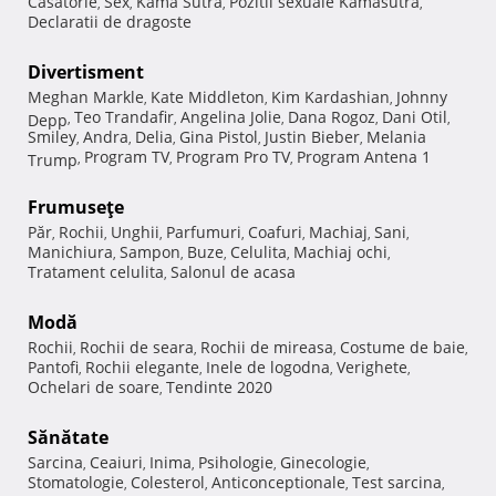
Casatorie
Sex
Kama Sutra
Pozitii sexuale Kamasutra
,
,
,
,
Declaratii de dragoste
Divertisment
Meghan Markle
Kate Middleton
Kim Kardashian
Johnny
,
,
,
Teo Trandafir
Angelina Jolie
Dana Rogoz
Dani Otil
Depp
,
,
,
,
,
Smiley
Andra
Delia
Gina Pistol
Justin Bieber
Melania
,
,
,
,
,
Program TV
Program Pro TV
Program Antena 1
Trump
,
,
,
Frumuseţe
Păr
Rochii
Unghii
Parfumuri
Coafuri
Machiaj
Sani
,
,
,
,
,
,
,
Manichiura
Sampon
Buze
Celulita
Machiaj ochi
,
,
,
,
,
Tratament celulita
Salonul de acasa
,
Modă
Rochii
Rochii de seara
Rochii de mireasa
Costume de baie
,
,
,
,
Pantofi
Rochii elegante
Inele de logodna
Verighete
,
,
,
,
Ochelari de soare
Tendinte 2020
,
Sănătate
Sarcina
Ceaiuri
Inima
Psihologie
Ginecologie
,
,
,
,
,
Stomatologie
Colesterol
Anticonceptionale
Test sarcina
,
,
,
,