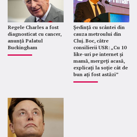
Regele Charles a fost
Ședință cu scântei din
diagnosticat cu cancer,
cauza metroului din
anunță Palatul
Cluj. Boc, către
Buckingham
consilierii USR: „Cu 10
like-uri pe internet și
mamă, mergeți acasă,
explicați la soție cât de
bun ați fost astăzi”