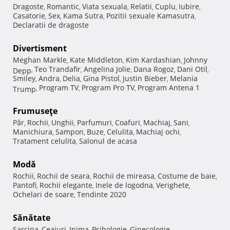
Dragoste
Romantic
Viata sexuala
Relatii
Cuplu
Iubire
,
,
,
,
,
,
Casatorie
Sex
Kama Sutra
Pozitii sexuale Kamasutra
,
,
,
,
Declaratii de dragoste
Divertisment
Meghan Markle
Kate Middleton
Kim Kardashian
Johnny
,
,
,
Teo Trandafir
Angelina Jolie
Dana Rogoz
Dani Otil
Depp
,
,
,
,
,
Smiley
Andra
Delia
Gina Pistol
Justin Bieber
Melania
,
,
,
,
,
Program TV
Program Pro TV
Program Antena 1
Trump
,
,
,
Frumuseţe
Păr
Rochii
Unghii
Parfumuri
Coafuri
Machiaj
Sani
,
,
,
,
,
,
,
Manichiura
Sampon
Buze
Celulita
Machiaj ochi
,
,
,
,
,
Tratament celulita
Salonul de acasa
,
Modă
Rochii
Rochii de seara
Rochii de mireasa
Costume de baie
,
,
,
,
Pantofi
Rochii elegante
Inele de logodna
Verighete
,
,
,
,
Ochelari de soare
Tendinte 2020
,
Sănătate
Sarcina
Ceaiuri
Inima
Psihologie
Ginecologie
,
,
,
,
,