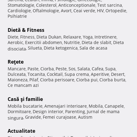
Stomatologie
Colesterol
Anticonceptionale
Test sarcina
,
,
,
,
Cardiologie
Oftalmologie
Avort
Ceai verde
HIV
Ortopedie
,
,
,
,
,
,
Psihiatrie
Dietă & Fitness
Diete
Fitness
Dieta Dukan
Relaxare
Yoga
Intretinere
,
,
,
,
,
,
Aerobic
Exercitii abdomen
Nutritie
Dieta de slabit
Dieta
,
,
,
,
Silueta
Dieta ketogenica
Sala de acasa
disociata
,
,
,
Reţete
Mancare
Paste
Ciorba
Peste
Sos
Salata
Cafea
Supa
,
,
,
,
,
,
,
,
Dulceata
Tocanita
Cocktail
Supa crema
Aperitive
Desert
,
,
,
,
,
,
Maioneza
Pilaf
Ciorba perisoare
Ciorba pui
Ciorba burta
,
,
,
,
,
Ce mancam azi
Casă şi familie
Mobila bucatarie
Amenajari interioare
Mobila
Canapele
,
,
,
,
Dormitoare
Design interior
Parenting
Jurnal de mama
,
,
,
Gravide
Femei curajoase
Autism
singura
,
,
,
Actualitate