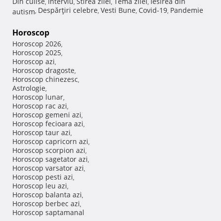
Din culise
Interviu
Stirea zilei
Tema zilei
Iesirea din
,
,
,
,
Despărţiri celebre
Vesti Bune
Covid-19
Pandemie
autism
,
,
,
,
Horoscop
Horoscop 2026
,
Horoscop 2025
,
Horoscop azi
,
Horoscop dragoste
,
Horoscop chinezesc
,
Astrologie
,
Horoscop lunar
,
Horoscop rac azi
,
Horoscop gemeni azi
,
Horoscop fecioara azi
,
Horoscop taur azi
,
Horoscop capricorn azi
,
Horoscop scorpion azi
,
Horoscop sagetator azi
,
Horoscop varsator azi
,
Horoscop pesti azi
,
Horoscop leu azi
,
Horoscop balanta azi
,
Horoscop berbec azi
,
Horoscop saptamanal