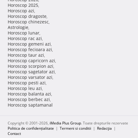
Horoscop 2025
,
Horoscop azi
,
Horoscop dragoste
,
Horoscop chinezesc
,
Astrologie
,
Horoscop lunar
,
Horoscop rac azi
,
Horoscop gemeni azi
,
Horoscop fecioara azi
,
Horoscop taur azi
,
Horoscop capricorn azi
,
Horoscop scorpion azi
,
Horoscop sagetator azi
,
Horoscop varsator azi
,
Horoscop pesti azi
,
Horoscop leu azi
,
Horoscop balanta azi
,
Horoscop berbec azi
,
Horoscop saptamanal
Copyright © 2001-2026,
iMedia Plus Group
. Toate drepturile rezervate
Politica de confidențialitate
|
Termeni si conditii
|
Redacţia
|
Contact