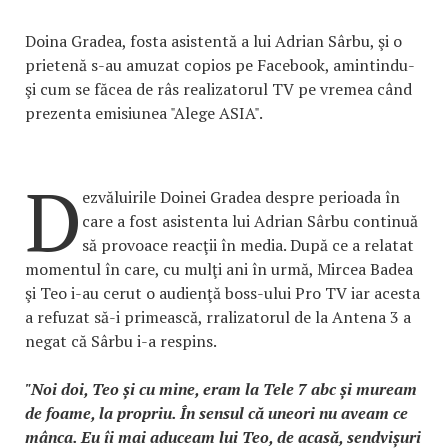
Doina Gradea, fosta asistentă a lui Adrian Sârbu, şi o
prietenă s-au amuzat copios pe Facebook, amintindu-
şi cum se făcea de râs realizatorul TV pe vremea când
prezenta emisiunea "Alege ASIA".
D
ezvăluirile Doinei Gradea despre perioada în
care a fost asistenta lui Adrian Sârbu continuă
să provoace reacţii în media. După ce a relatat
momentul în care, cu mulţi ani în urmă, Mircea Badea
şi Teo i-au cerut o audienţă boss-ului Pro TV iar acesta
a refuzat să-i primească, rralizatorul de la Antena 3 a
negat că Sârbu i-a respins.
"Noi doi, Teo și cu mine, eram la Tele 7 abc și muream
de foame, la propriu. În sensul că uneori nu aveam ce
mânca. Eu îi mai aduceam lui Teo, de acasă, sendvișuri