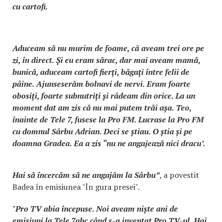
cu cartofi.
Aduceam să nu murim de foame, că aveam trei ore pe
zi, în direct. Și eu eram sărac, dar mai aveam mamă,
bunică, aduceam cartofi fierți, băgați între felii de
pâine. Ajunseserăm bolnavi de nervi. Eram foarte
obosiți, foarte subnutriți și râdeam din orice. La un
moment dat am zis că nu mai putem trăi așa. Teo,
înainte de Tele 7, fusese la Pro FM. Lucrase la Pro FM
cu domnul Sârbu Adrian. Deci se știau. O știa și pe
doamna Gradea. Ea a zis “nu ne angajează nici dracu’.
Hai să încercăm să ne angajăm la Sârbu”
, a povestit
Badea în emisiunea "În gura presei".
"Pro TV abia începuse. Noi aveam niște ani de
emisiuni la Tele 7abc când s-a inventat Pro TV-ul. Hai