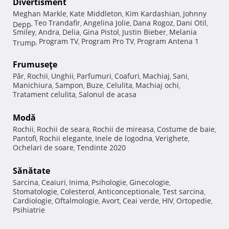
Divertisment
Meghan Markle
Kate Middleton
Kim Kardashian
Johnny
,
,
,
Teo Trandafir
Angelina Jolie
Dana Rogoz
Dani Otil
Depp
,
,
,
,
,
Smiley
Andra
Delia
Gina Pistol
Justin Bieber
Melania
,
,
,
,
,
Program TV
Program Pro TV
Program Antena 1
Trump
,
,
,
Frumuseţe
Păr
Rochii
Unghii
Parfumuri
Coafuri
Machiaj
Sani
,
,
,
,
,
,
,
Manichiura
Sampon
Buze
Celulita
Machiaj ochi
,
,
,
,
,
Tratament celulita
Salonul de acasa
,
Modă
Rochii
Rochii de seara
Rochii de mireasa
Costume de baie
,
,
,
,
Pantofi
Rochii elegante
Inele de logodna
Verighete
,
,
,
,
Ochelari de soare
Tendinte 2020
,
Sănătate
Sarcina
Ceaiuri
Inima
Psihologie
Ginecologie
,
,
,
,
,
Stomatologie
Colesterol
Anticonceptionale
Test sarcina
,
,
,
,
Cardiologie
Oftalmologie
Avort
Ceai verde
HIV
Ortopedie
,
,
,
,
,
,
Psihiatrie