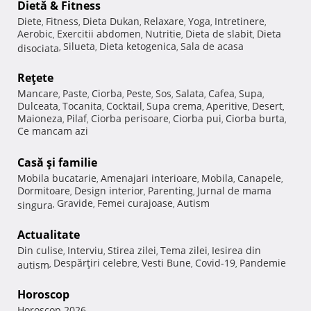
Dietă & Fitness
Diete
Fitness
Dieta Dukan
Relaxare
Yoga
Intretinere
,
,
,
,
,
,
Aerobic
Exercitii abdomen
Nutritie
Dieta de slabit
Dieta
,
,
,
,
Silueta
Dieta ketogenica
Sala de acasa
disociata
,
,
,
Reţete
Mancare
Paste
Ciorba
Peste
Sos
Salata
Cafea
Supa
,
,
,
,
,
,
,
,
Dulceata
Tocanita
Cocktail
Supa crema
Aperitive
Desert
,
,
,
,
,
,
Maioneza
Pilaf
Ciorba perisoare
Ciorba pui
Ciorba burta
,
,
,
,
,
Ce mancam azi
Casă şi familie
Mobila bucatarie
Amenajari interioare
Mobila
Canapele
,
,
,
,
Dormitoare
Design interior
Parenting
Jurnal de mama
,
,
,
Gravide
Femei curajoase
Autism
singura
,
,
,
Actualitate
Din culise
Interviu
Stirea zilei
Tema zilei
Iesirea din
,
,
,
,
Despărţiri celebre
Vesti Bune
Covid-19
Pandemie
autism
,
,
,
,
Horoscop
Horoscop 2026
,