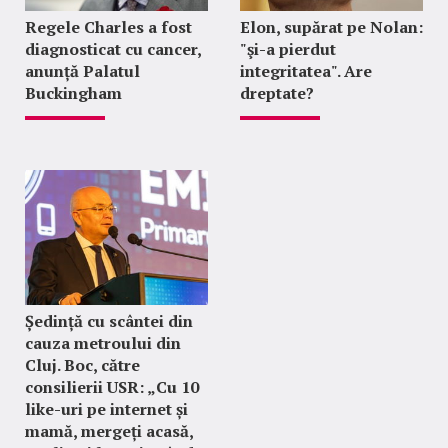
Regele Charles a fost
Elon, supărat pe Nolan:
diagnosticat cu cancer,
"şi-a pierdut
anunță Palatul
integritatea". Are
Buckingham
dreptate?
Ședință cu scântei din
cauza metroului din
Cluj. Boc, către
consilierii USR: „Cu 10
like-uri pe internet și
mamă, mergeți acasă,