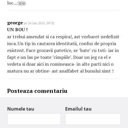
loc...:)))))
george
pe 26 Ian 2015, 09:32
UN BOU !
ar trebui amendat si ca respira!, ast vorbaret nedefinit
inca. Un tip in cautarea identitatii, confuz de propria
existent. Face grozavii patetice, se "bate" cu toti- iar in
fapt e un las pe toate "cimpiile". Doar un jeg ca el e
vedeta si doar aici in romineasca- in alte parti nici o
matura nu ar obtine- ast analfabet al bunului simt !
Posteaza comentariu
Numele tau
Emailul tau