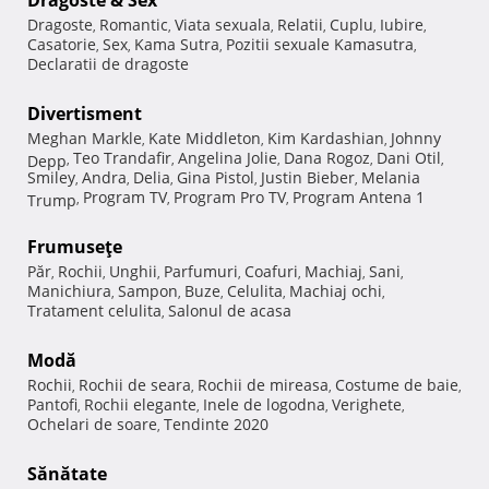
Dragoste
Romantic
Viata sexuala
Relatii
Cuplu
Iubire
,
,
,
,
,
,
Casatorie
Sex
Kama Sutra
Pozitii sexuale Kamasutra
,
,
,
,
Declaratii de dragoste
Divertisment
Meghan Markle
Kate Middleton
Kim Kardashian
Johnny
,
,
,
Teo Trandafir
Angelina Jolie
Dana Rogoz
Dani Otil
Depp
,
,
,
,
,
Smiley
Andra
Delia
Gina Pistol
Justin Bieber
Melania
,
,
,
,
,
Program TV
Program Pro TV
Program Antena 1
Trump
,
,
,
Frumuseţe
Păr
Rochii
Unghii
Parfumuri
Coafuri
Machiaj
Sani
,
,
,
,
,
,
,
Manichiura
Sampon
Buze
Celulita
Machiaj ochi
,
,
,
,
,
Tratament celulita
Salonul de acasa
,
Modă
Rochii
Rochii de seara
Rochii de mireasa
Costume de baie
,
,
,
,
Pantofi
Rochii elegante
Inele de logodna
Verighete
,
,
,
,
Ochelari de soare
Tendinte 2020
,
Sănătate