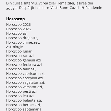
Din culise
Interviu
Stirea zilei
Tema zilei
Iesirea din
,
,
,
,
Despărţiri celebre
Vesti Bune
Covid-19
Pandemie
autism
,
,
,
,
Horoscop
Horoscop 2026
,
Horoscop 2025
,
Horoscop azi
,
Horoscop dragoste
,
Horoscop chinezesc
,
Astrologie
,
Horoscop lunar
,
Horoscop rac azi
,
Horoscop gemeni azi
,
Horoscop fecioara azi
,
Horoscop taur azi
,
Horoscop capricorn azi
,
Horoscop scorpion azi
,
Horoscop sagetator azi
,
Horoscop varsator azi
,
Horoscop pesti azi
,
Horoscop leu azi
,
Horoscop balanta azi
,
Horoscop berbec azi
,
Horoscop saptamanal