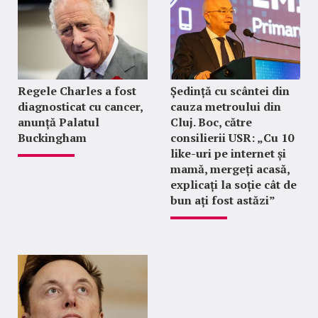
Regele Charles a fost
Ședință cu scântei din
diagnosticat cu cancer,
cauza metroului din
anunță Palatul
Cluj. Boc, către
Buckingham
consilierii USR: „Cu 10
like-uri pe internet și
mamă, mergeți acasă,
explicați la soție cât de
bun ați fost astăzi”