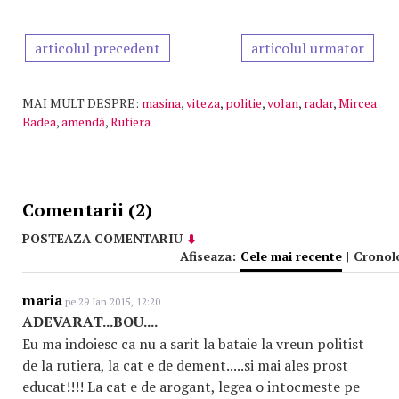
articolul precedent
articolul urmator
MAI MULT DESPRE:
masina
,
viteza
,
politie
,
volan
,
radar
,
Mircea
Badea
,
amendă
,
Rutiera
Comentarii (2)
POSTEAZA COMENTARIU
Afiseaza:
Cele mai recente
|
Cronol
maria
pe 29 Ian 2015, 12:20
ADEVARAT...BOU....
Eu ma indoiesc ca nu a sarit la bataie la vreun politist
de la rutiera, la cat e de dement.....si mai ales prost
educat!!!! La cat e de arogant, legea o intocmeste pe