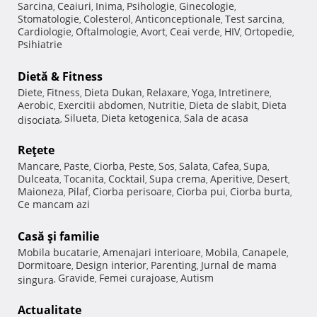
Sarcina
Ceaiuri
Inima
Psihologie
Ginecologie
,
,
,
,
,
Stomatologie
Colesterol
Anticonceptionale
Test sarcina
,
,
,
,
Cardiologie
Oftalmologie
Avort
Ceai verde
HIV
Ortopedie
,
,
,
,
,
,
Psihiatrie
Dietă & Fitness
Diete
Fitness
Dieta Dukan
Relaxare
Yoga
Intretinere
,
,
,
,
,
,
Aerobic
Exercitii abdomen
Nutritie
Dieta de slabit
Dieta
,
,
,
,
Silueta
Dieta ketogenica
Sala de acasa
disociata
,
,
,
Reţete
Mancare
Paste
Ciorba
Peste
Sos
Salata
Cafea
Supa
,
,
,
,
,
,
,
,
Dulceata
Tocanita
Cocktail
Supa crema
Aperitive
Desert
,
,
,
,
,
,
Maioneza
Pilaf
Ciorba perisoare
Ciorba pui
Ciorba burta
,
,
,
,
,
Ce mancam azi
Casă şi familie
Mobila bucatarie
Amenajari interioare
Mobila
Canapele
,
,
,
,
Dormitoare
Design interior
Parenting
Jurnal de mama
,
,
,
Gravide
Femei curajoase
Autism
singura
,
,
,
Actualitate