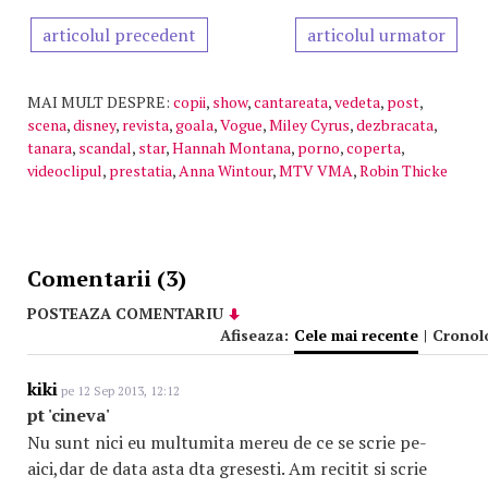
articolul precedent
articolul urmator
MAI MULT DESPRE:
copii
,
show
,
cantareata
,
vedeta
,
post
,
scena
,
disney
,
revista
,
goala
,
Vogue
,
Miley Cyrus
,
dezbracata
,
tanara
,
scandal
,
star
,
Hannah Montana
,
porno
,
coperta
,
videoclipul
,
prestatia
,
Anna Wintour
,
MTV VMA
,
Robin Thicke
Comentarii (3)
POSTEAZA COMENTARIU
Afiseaza:
Cele mai recente
|
Cronol
kiki
pe 12 Sep 2013, 12:12
pt 'cineva'
Nu sunt nici eu multumita mereu de ce se scrie pe-
aici,dar de data asta dta gresesti. Am recitit si scrie