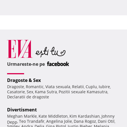
Urmareste-ne pe
Dragoste & Sex
Dragoste
Romantic
Viata sexuala
Relatii
Cuplu
Iubire
,
,
,
,
,
,
Casatorie
Sex
Kama Sutra
Pozitii sexuale Kamasutra
,
,
,
,
Declaratii de dragoste
Divertisment
Meghan Markle
Kate Middleton
Kim Kardashian
Johnny
,
,
,
Teo Trandafir
Angelina Jolie
Dana Rogoz
Dani Otil
Depp
,
,
,
,
,
Smiley
Andra
Delia
Gina Pistol
Justin Bieber
Melania
,
,
,
,
,