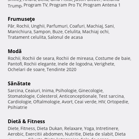
Program TV
Program Pro TV
Program Antena 1
Trump
,
,
,
Frumuseţe
Păr
Rochii
Unghii
Parfumuri
Coafuri
Machiaj
Sani
,
,
,
,
,
,
,
Manichiura
Sampon
Buze
Celulita
Machiaj ochi
,
,
,
,
,
Tratament celulita
Salonul de acasa
,
Modă
Rochii
Rochii de seara
Rochii de mireasa
Costume de baie
,
,
,
,
Pantofi
Rochii elegante
Inele de logodna
Verighete
,
,
,
,
Ochelari de soare
Tendinte 2020
,
Sănătate
Sarcina
Ceaiuri
Inima
Psihologie
Ginecologie
,
,
,
,
,
Stomatologie
Colesterol
Anticonceptionale
Test sarcina
,
,
,
,
Cardiologie
Oftalmologie
Avort
Ceai verde
HIV
Ortopedie
,
,
,
,
,
,
Psihiatrie
Dietă & Fitness
Diete
Fitness
Dieta Dukan
Relaxare
Yoga
Intretinere
,
,
,
,
,
,
Aerobic
Exercitii abdomen
Nutritie
Dieta de slabit
Dieta
,
,
,
,