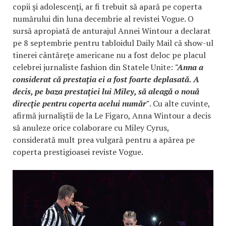
copii şi adolescenţi, ar fi trebuit să apară pe coperta
numărului din luna decembrie al revistei Vogue. O
sursă apropiată de anturajul Annei Wintour a declarat
pe 8 septembrie pentru tabloidul Daily Mail că show-ul
tinerei cântăreţe americane nu a fost deloc pe placul
celebrei jurnaliste fashion din Statele Unite:
"Anna a
considerat că prestaţia ei a fost foarte deplasată. A
decis, pe baza prestaţiei lui Miley, să aleagă o nouă
direcţie pentru coperta acelui număr"
. Cu alte cuvinte,
afirmă jurnaliştii de la Le Figaro, Anna Wintour a decis
să anuleze orice colaborare cu Miley Cyrus,
considerată mult prea vulgară pentru a apărea pe
coperta prestigioasei reviste Vogue.