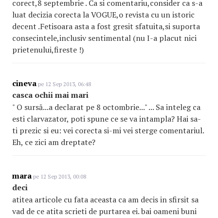
corect,8 septembrie . Ca si comentariu,consider ca s-a
luat decizia corecta la VOGUE,o revista cu un istoric
decent .Fetisoara asta a fost gresit sfatuita,si suporta
consecintele,inclusiv sentimental (nu I-a placut nici
prietenului,fireste !)
cineva
pe 12 Sep 2013, 06:48
casca ochii mai mari
" O sursă...a declarat pe 8 octombrie..." ... Sa inteleg ca
esti clarvazator, poti spune ce se va intampla? Hai sa-
ti prezic si eu: vei corecta si-mi vei sterge comentariul.
Eh, ce zici am dreptate?
mara
pe 12 Sep 2013, 00:08
deci
atitea articole cu fata aceasta ca am decis in sfirsit sa
vad de ce atita scrieti de purtarea ei. bai oameni buni