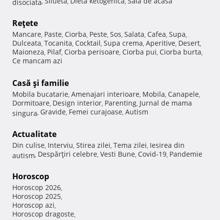
Silueta
Dieta ketogenica
Sala de acasa
disociata
,
,
,
Reţete
Mancare
Paste
Ciorba
Peste
Sos
Salata
Cafea
Supa
,
,
,
,
,
,
,
,
Dulceata
Tocanita
Cocktail
Supa crema
Aperitive
Desert
,
,
,
,
,
,
Maioneza
Pilaf
Ciorba perisoare
Ciorba pui
Ciorba burta
,
,
,
,
,
Ce mancam azi
Casă şi familie
Mobila bucatarie
Amenajari interioare
Mobila
Canapele
,
,
,
,
Dormitoare
Design interior
Parenting
Jurnal de mama
,
,
,
Gravide
Femei curajoase
Autism
singura
,
,
,
Actualitate
Din culise
Interviu
Stirea zilei
Tema zilei
Iesirea din
,
,
,
,
Despărţiri celebre
Vesti Bune
Covid-19
Pandemie
autism
,
,
,
,
Horoscop
Horoscop 2026
,
Horoscop 2025
,
Horoscop azi
,
Horoscop dragoste
,