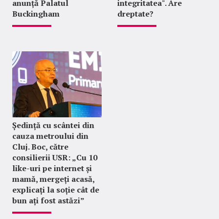
anunță Palatul
integritatea". Are
Buckingham
dreptate?
Ședință cu scântei din
cauza metroului din
Cluj. Boc, către
consilierii USR: „Cu 10
like-uri pe internet și
mamă, mergeți acasă,
explicați la soție cât de
bun ați fost astăzi”