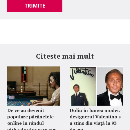
TRIMITE
Citeste mai mult
De ce au devenit
Doliu în lumea modei:
populare păcănelele
designerul Valentino s-
online în rândul
a stins din viață la 93
utilizatorilor care vor
de ani