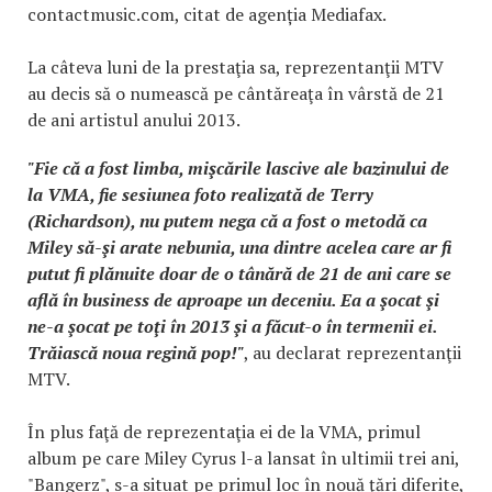
contactmusic.com, citat de agenția Mediafax.
La câteva luni de la prestaţia sa, reprezentanţii MTV
au decis să o numească pe cântăreaţa în vârstă de 21
de ani artistul anului 2013.
"Fie că a fost limba, mişcările lascive ale bazinului de
la VMA, fie sesiunea foto realizată de Terry
(Richardson), nu putem nega că a fost o metodă ca
Miley să-şi arate nebunia, una dintre acelea care ar fi
putut fi plănuite doar de o tânără de 21 de ani care se
află în business de aproape un deceniu. Ea a şocat şi
ne-a şocat pe toţi în 2013 şi a făcut-o în termenii ei.
Trăiască noua regină pop!"
, au declarat reprezentanţii
MTV.
În plus faţă de reprezentaţia ei de la VMA, primul
album pe care Miley Cyrus l-a lansat în ultimii trei ani,
"Bangerz", s-a situat pe primul loc în nouă ţări diferite,