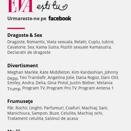
Urmareste-ne pe
Dragoste & Sex
Dragoste
Romantic
Viata sexuala
Relatii
Cuplu
Iubire
,
,
,
,
,
,
Casatorie
Sex
Kama Sutra
Pozitii sexuale Kamasutra
,
,
,
,
Declaratii de dragoste
Divertisment
Meghan Markle
Kate Middleton
Kim Kardashian
Johnny
,
,
,
Teo Trandafir
Angelina Jolie
Dana Rogoz
Dani Otil
Depp
,
,
,
,
,
Smiley
Andra
Delia
Gina Pistol
Justin Bieber
Melania
,
,
,
,
,
Program TV
Program Pro TV
Program Antena 1
Trump
,
,
,
Frumuseţe
Păr
Rochii
Unghii
Parfumuri
Coafuri
Machiaj
Sani
,
,
,
,
,
,
,
Manichiura
Sampon
Buze
Celulita
Machiaj ochi
,
,
,
,
,
Tratament celulita
Salonul de acasa
,