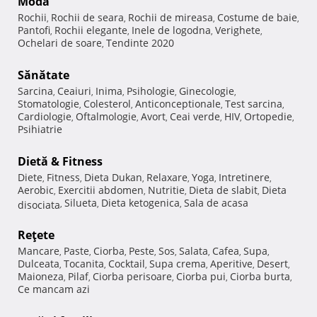
Modă
Rochii
Rochii de seara
Rochii de mireasa
Costume de baie
,
,
,
,
Pantofi
Rochii elegante
Inele de logodna
Verighete
,
,
,
,
Ochelari de soare
Tendinte 2020
,
Sănătate
Sarcina
Ceaiuri
Inima
Psihologie
Ginecologie
,
,
,
,
,
Stomatologie
Colesterol
Anticonceptionale
Test sarcina
,
,
,
,
Cardiologie
Oftalmologie
Avort
Ceai verde
HIV
Ortopedie
,
,
,
,
,
,
Psihiatrie
Dietă & Fitness
Diete
Fitness
Dieta Dukan
Relaxare
Yoga
Intretinere
,
,
,
,
,
,
Aerobic
Exercitii abdomen
Nutritie
Dieta de slabit
Dieta
,
,
,
,
Silueta
Dieta ketogenica
Sala de acasa
disociata
,
,
,
Reţete
Mancare
Paste
Ciorba
Peste
Sos
Salata
Cafea
Supa
,
,
,
,
,
,
,
,
Dulceata
Tocanita
Cocktail
Supa crema
Aperitive
Desert
,
,
,
,
,
,
Maioneza
Pilaf
Ciorba perisoare
Ciorba pui
Ciorba burta
,
,
,
,
,
Ce mancam azi