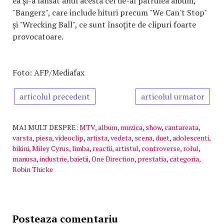
ea şi-a lansat anul acesta cel de-al patrulea album,
"Bangerz", care include hituri precum "We Can't Stop"
şi "Wrecking Ball", ce sunt însoţite de clipuri foarte
provocatoare.
Foto: AFP/Mediafax
articolul precedent
articolul urmator
MAI MULT DESPRE:
MTV
,
album
,
muzica
,
show
,
cantareata
,
varsta
,
piesa
,
videoclip
,
artista
,
vedeta
,
scena
,
duet
,
adolescenti
,
bikini
,
Miley Cyrus
,
limba
,
reactii
,
artistul
,
controverse
,
rolul
,
manusa
,
industrie
,
baietii
,
One Direction
,
prestatia
,
categoria
,
Robin Thicke
Posteaza comentariu