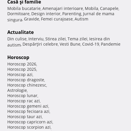
Casă şi familie
Mobila bucatarie
Amenajari interioare
Mobila
Canapele
,
,
,
,
Dormitoare
Design interior
Parenting
Jurnal de mama
,
,
,
Gravide
Femei curajoase
Autism
singura
,
,
,
Actualitate
Din culise
Interviu
Stirea zilei
Tema zilei
Iesirea din
,
,
,
,
Despărţiri celebre
Vesti Bune
Covid-19
Pandemie
autism
,
,
,
,
Horoscop
Horoscop 2026
,
Horoscop 2025
,
Horoscop azi
,
Horoscop dragoste
,
Horoscop chinezesc
,
Astrologie
,
Horoscop lunar
,
Horoscop rac azi
,
Horoscop gemeni azi
,
Horoscop fecioara azi
,
Horoscop taur azi
,
Horoscop capricorn azi
,
Horoscop scorpion azi
,