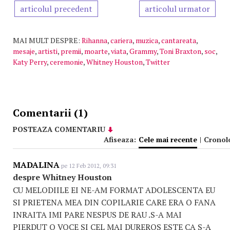
articolul precedent
articolul urmator
MAI MULT DESPRE:
Rihanna
,
cariera
,
muzica
,
cantareata
,
mesaje
,
artisti
,
premii
,
moarte
,
viata
,
Grammy
,
Toni Braxton
,
soc
,
Katy Perry
,
ceremonie
,
Whitney Houston
,
Twitter
Comentarii (1)
POSTEAZA COMENTARIU
Afiseaza:
Cele mai recente
|
Cronol
MADALINA
pe 12 Feb 2012, 09:31
despre Whitney Houston
CU MELODIILE EI NE-AM FORMAT ADOLESCENTA EU
SI PRIETENA MEA DIN COPILARIE CARE ERA O FANA
INRAITA IMI PARE NESPUS DE RAU .S-A MAI
PIERDUT O VOCE SI CEL MAI DUREROS ESTE CA S-A