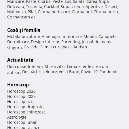
Mancare
Paste
Ciorba
Peste
Sos
Salata
Cafea
Supa
,
,
,
,
,
,
,
,
Dulceata
Tocanita
Cocktail
Supa crema
Aperitive
Desert
,
,
,
,
,
,
Maioneza
Pilaf
Ciorba perisoare
Ciorba pui
Ciorba burta
,
,
,
,
,
Ce mancam azi
Casă şi familie
Mobila bucatarie
Amenajari interioare
Mobila
Canapele
,
,
,
,
Dormitoare
Design interior
Parenting
Jurnal de mama
,
,
,
Gravide
Femei curajoase
Autism
singura
,
,
,
Actualitate
Din culise
Interviu
Stirea zilei
Tema zilei
Iesirea din
,
,
,
,
Despărţiri celebre
Vesti Bune
Covid-19
Pandemie
autism
,
,
,
,
Horoscop
Horoscop 2026
,
Horoscop 2025
,
Horoscop azi
,
Horoscop dragoste
,
Horoscop chinezesc
,
Astrologie
,
Horoscop lunar
,
Horoscop rac azi
,