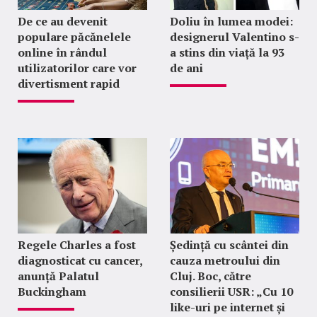
De ce au devenit
Doliu în lumea modei:
populare păcănelele
designerul Valentino s-
online în rândul
a stins din viață la 93
utilizatorilor care vor
de ani
divertisment rapid
Regele Charles a fost
Ședință cu scântei din
diagnosticat cu cancer,
cauza metroului din
anunță Palatul
Cluj. Boc, către
Buckingham
consilierii USR: „Cu 10
like-uri pe internet și