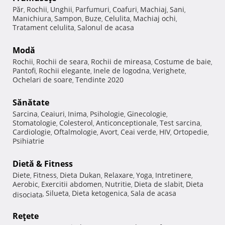
Păr
Rochii
Unghii
Parfumuri
Coafuri
Machiaj
Sani
,
,
,
,
,
,
,
Manichiura
Sampon
Buze
Celulita
Machiaj ochi
,
,
,
,
,
Tratament celulita
Salonul de acasa
,
Modă
Rochii
Rochii de seara
Rochii de mireasa
Costume de baie
,
,
,
,
Pantofi
Rochii elegante
Inele de logodna
Verighete
,
,
,
,
Ochelari de soare
Tendinte 2020
,
Sănătate
Sarcina
Ceaiuri
Inima
Psihologie
Ginecologie
,
,
,
,
,
Stomatologie
Colesterol
Anticonceptionale
Test sarcina
,
,
,
,
Cardiologie
Oftalmologie
Avort
Ceai verde
HIV
Ortopedie
,
,
,
,
,
,
Psihiatrie
Dietă & Fitness
Diete
Fitness
Dieta Dukan
Relaxare
Yoga
Intretinere
,
,
,
,
,
,
Aerobic
Exercitii abdomen
Nutritie
Dieta de slabit
Dieta
,
,
,
,
Silueta
Dieta ketogenica
Sala de acasa
disociata
,
,
,
Reţete