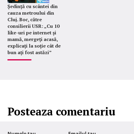
Ședință cu scântei din
cauza metroului din
Cluj. Boc, către
consilierii USR: „Cu 10
like-uri pe internet și
mamă, mergeți acasă,
explicați la soție cât de
bun ați fost astăzi”
Posteaza comentariu
Numele tau
Emailul tau