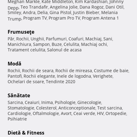
Meghan Markle
Kate Middleton
Kim Kardashian
Johnny
,
,
,
Teo Trandafir
Angelina Jolie
Dana Rogoz
Dani Otil
Depp
,
,
,
,
,
Smiley
Andra
Delia
Gina Pistol
Justin Bieber
Melania
,
,
,
,
,
Program TV
Program Pro TV
Program Antena 1
Trump
,
,
,
Frumuseţe
Păr
Rochii
Unghii
Parfumuri
Coafuri
Machiaj
Sani
,
,
,
,
,
,
,
Manichiura
Sampon
Buze
Celulita
Machiaj ochi
,
,
,
,
,
Tratament celulita
Salonul de acasa
,
Modă
Rochii
Rochii de seara
Rochii de mireasa
Costume de baie
,
,
,
,
Pantofi
Rochii elegante
Inele de logodna
Verighete
,
,
,
,
Ochelari de soare
Tendinte 2020
,
Sănătate
Sarcina
Ceaiuri
Inima
Psihologie
Ginecologie
,
,
,
,
,
Stomatologie
Colesterol
Anticonceptionale
Test sarcina
,
,
,
,
Cardiologie
Oftalmologie
Avort
Ceai verde
HIV
Ortopedie
,
,
,
,
,
,
Psihiatrie
Dietă & Fitness