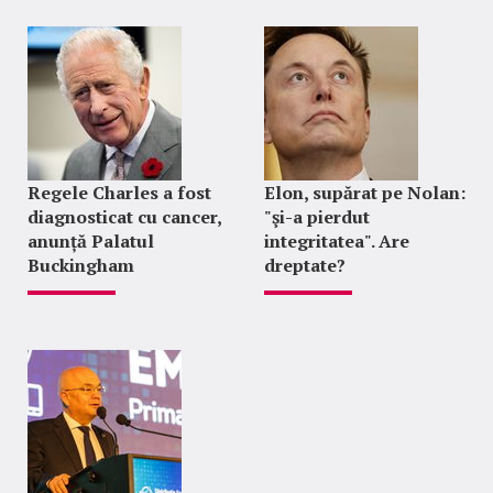
Regele Charles a fost
Elon, supărat pe Nolan:
diagnosticat cu cancer,
"şi-a pierdut
anunță Palatul
integritatea". Are
Buckingham
dreptate?