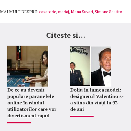
MAI MULT DESPRE:
casatorie
,
mariaj
,
Mena Suvari
,
Simone Sestito
Citeste si...
De ce au devenit
Doliu în lumea modei:
populare păcănelele
designerul Valentino s-
online în rândul
a stins din viață la 93
utilizatorilor care vor
de ani
divertisment rapid