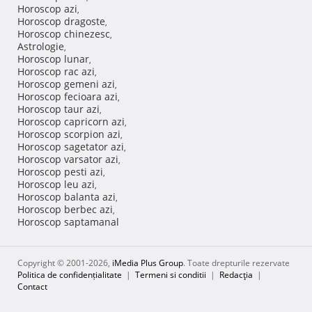
Horoscop azi
,
Horoscop dragoste
,
Horoscop chinezesc
,
Astrologie
,
Horoscop lunar
,
Horoscop rac azi
,
Horoscop gemeni azi
,
Horoscop fecioara azi
,
Horoscop taur azi
,
Horoscop capricorn azi
,
Horoscop scorpion azi
,
Horoscop sagetator azi
,
Horoscop varsator azi
,
Horoscop pesti azi
,
Horoscop leu azi
,
Horoscop balanta azi
,
Horoscop berbec azi
,
Horoscop saptamanal
Copyright © 2001-2026,
iMedia Plus Group
. Toate drepturile rezervate
Politica de confidențialitate
|
Termeni si conditii
|
Redacţia
|
Contact