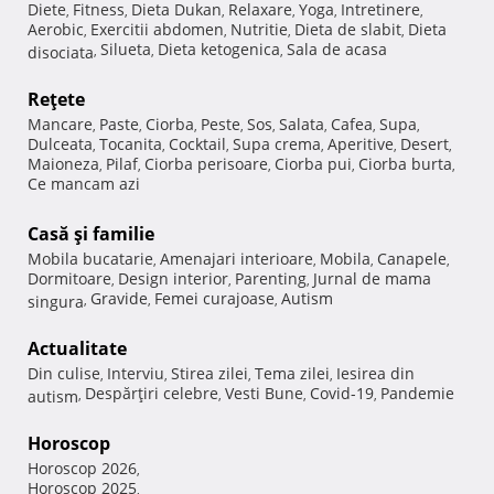
Diete
Fitness
Dieta Dukan
Relaxare
Yoga
Intretinere
,
,
,
,
,
,
Aerobic
Exercitii abdomen
Nutritie
Dieta de slabit
Dieta
,
,
,
,
Silueta
Dieta ketogenica
Sala de acasa
disociata
,
,
,
Reţete
Mancare
Paste
Ciorba
Peste
Sos
Salata
Cafea
Supa
,
,
,
,
,
,
,
,
Dulceata
Tocanita
Cocktail
Supa crema
Aperitive
Desert
,
,
,
,
,
,
Maioneza
Pilaf
Ciorba perisoare
Ciorba pui
Ciorba burta
,
,
,
,
,
Ce mancam azi
Casă şi familie
Mobila bucatarie
Amenajari interioare
Mobila
Canapele
,
,
,
,
Dormitoare
Design interior
Parenting
Jurnal de mama
,
,
,
Gravide
Femei curajoase
Autism
singura
,
,
,
Actualitate
Din culise
Interviu
Stirea zilei
Tema zilei
Iesirea din
,
,
,
,
Despărţiri celebre
Vesti Bune
Covid-19
Pandemie
autism
,
,
,
,
Horoscop
Horoscop 2026
,
Horoscop 2025
,