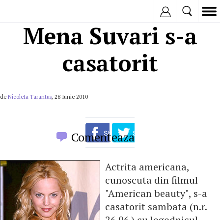
Inregistreaza
Mena Suvari s-a
casatorit
de
Nicoleta Tarantus
, 28 Iunie 2010
Comenteaza
Actrita americana,
cunoscuta din filmul
"American beauty", s-a
casatorit sambata (n.r.
26.06.) cu logodnicul