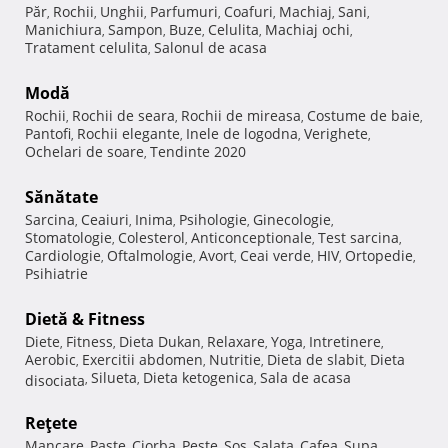
Păr
Rochii
Unghii
Parfumuri
Coafuri
Machiaj
Sani
,
,
,
,
,
,
,
Manichiura
Sampon
Buze
Celulita
Machiaj ochi
,
,
,
,
,
Tratament celulita
Salonul de acasa
,
Modă
Rochii
Rochii de seara
Rochii de mireasa
Costume de baie
,
,
,
,
Pantofi
Rochii elegante
Inele de logodna
Verighete
,
,
,
,
Ochelari de soare
Tendinte 2020
,
Sănătate
Sarcina
Ceaiuri
Inima
Psihologie
Ginecologie
,
,
,
,
,
Stomatologie
Colesterol
Anticonceptionale
Test sarcina
,
,
,
,
Cardiologie
Oftalmologie
Avort
Ceai verde
HIV
Ortopedie
,
,
,
,
,
,
Psihiatrie
Dietă & Fitness
Diete
Fitness
Dieta Dukan
Relaxare
Yoga
Intretinere
,
,
,
,
,
,
Aerobic
Exercitii abdomen
Nutritie
Dieta de slabit
Dieta
,
,
,
,
Silueta
Dieta ketogenica
Sala de acasa
disociata
,
,
,
Reţete
Mancare
Paste
Ciorba
Peste
Sos
Salata
Cafea
Supa
,
,
,
,
,
,
,
,