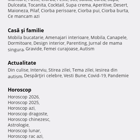
Dulceata
Tocanita
Cocktail
Supa crema
Aperitive
Desert
,
,
,
,
,
,
Maioneza
Pilaf
Ciorba perisoare
Ciorba pui
Ciorba burta
,
,
,
,
,
Ce mancam azi
Casă şi familie
Mobila bucatarie
Amenajari interioare
Mobila
Canapele
,
,
,
,
Dormitoare
Design interior
Parenting
Jurnal de mama
,
,
,
Gravide
Femei curajoase
Autism
singura
,
,
,
Actualitate
Din culise
Interviu
Stirea zilei
Tema zilei
Iesirea din
,
,
,
,
Despărţiri celebre
Vesti Bune
Covid-19
Pandemie
autism
,
,
,
,
Horoscop
Horoscop 2026
,
Horoscop 2025
,
Horoscop azi
,
Horoscop dragoste
,
Horoscop chinezesc
,
Astrologie
,
Horoscop lunar
,
Horoscop rac azi
,