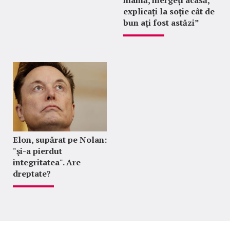
mamă, mergeți acasă,
explicați la soție cât de
bun ați fost astăzi”
Elon, supărat pe Nolan:
"şi-a pierdut
integritatea". Are
dreptate?