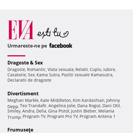
Urmareste-ne pe
Dragoste & Sex
Dragoste
Romantic
Viata sexuala
Relatii
Cuplu
Iubire
,
,
,
,
,
,
Casatorie
Sex
Kama Sutra
Pozitii sexuale Kamasutra
,
,
,
,
Declaratii de dragoste
Divertisment
Meghan Markle
Kate Middleton
Kim Kardashian
Johnny
,
,
,
Teo Trandafir
Angelina Jolie
Dana Rogoz
Dani Otil
Depp
,
,
,
,
,
Smiley
Andra
Delia
Gina Pistol
Justin Bieber
Melania
,
,
,
,
,
Program TV
Program Pro TV
Program Antena 1
Trump
,
,
,
Frumuseţe