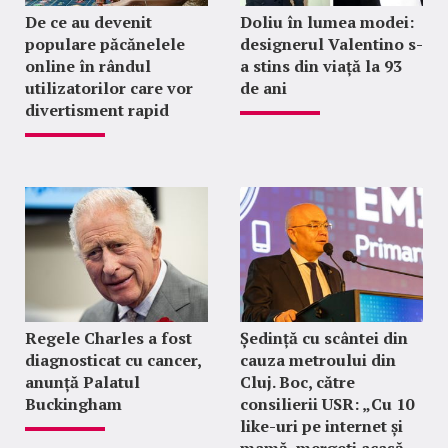
De ce au devenit
Doliu în lumea modei:
populare păcănelele
designerul Valentino s-
online în rândul
a stins din viață la 93
utilizatorilor care vor
de ani
divertisment rapid
Regele Charles a fost
Ședință cu scântei din
diagnosticat cu cancer,
cauza metroului din
anunță Palatul
Cluj. Boc, către
Buckingham
consilierii USR: „Cu 10
like-uri pe internet și