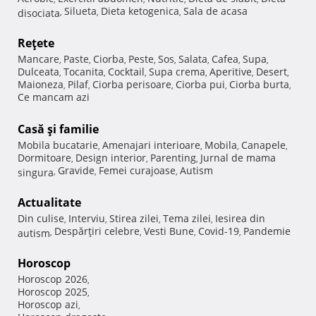
Silueta
Dieta ketogenica
Sala de acasa
disociata
,
,
,
Reţete
Mancare
Paste
Ciorba
Peste
Sos
Salata
Cafea
Supa
,
,
,
,
,
,
,
,
Dulceata
Tocanita
Cocktail
Supa crema
Aperitive
Desert
,
,
,
,
,
,
Maioneza
Pilaf
Ciorba perisoare
Ciorba pui
Ciorba burta
,
,
,
,
,
Ce mancam azi
Casă şi familie
Mobila bucatarie
Amenajari interioare
Mobila
Canapele
,
,
,
,
Dormitoare
Design interior
Parenting
Jurnal de mama
,
,
,
Gravide
Femei curajoase
Autism
singura
,
,
,
Actualitate
Din culise
Interviu
Stirea zilei
Tema zilei
Iesirea din
,
,
,
,
Despărţiri celebre
Vesti Bune
Covid-19
Pandemie
autism
,
,
,
,
Horoscop
Horoscop 2026
,
Horoscop 2025
,
Horoscop azi
,