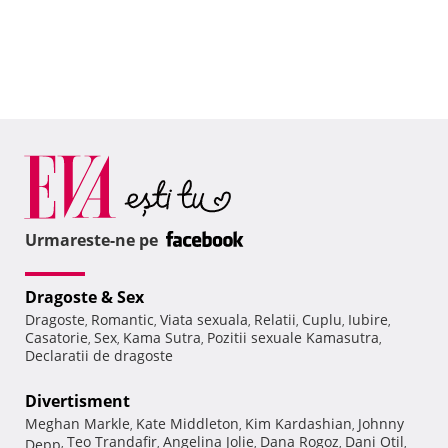
Urmareste-ne pe
Dragoste & Sex
Dragoste
Romantic
Viata sexuala
Relatii
Cuplu
Iubire
,
,
,
,
,
,
Casatorie
Sex
Kama Sutra
Pozitii sexuale Kamasutra
,
,
,
,
Declaratii de dragoste
Divertisment
Meghan Markle
Kate Middleton
Kim Kardashian
Johnny
,
,
,
Teo Trandafir
Angelina Jolie
Dana Rogoz
Dani Otil
Depp
,
,
,
,
,