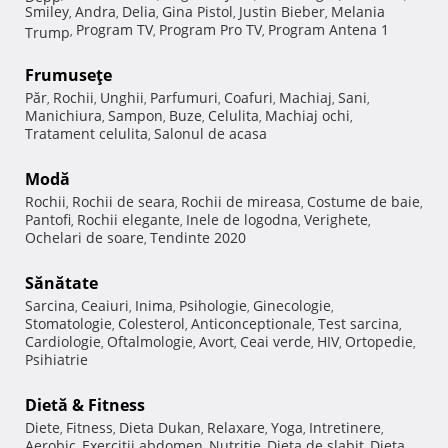
Smiley
Andra
Delia
Gina Pistol
Justin Bieber
Melania
,
,
,
,
,
Program TV
Program Pro TV
Program Antena 1
Trump
,
,
,
Frumuseţe
Păr
Rochii
Unghii
Parfumuri
Coafuri
Machiaj
Sani
,
,
,
,
,
,
,
Manichiura
Sampon
Buze
Celulita
Machiaj ochi
,
,
,
,
,
Tratament celulita
Salonul de acasa
,
Modă
Rochii
Rochii de seara
Rochii de mireasa
Costume de baie
,
,
,
,
Pantofi
Rochii elegante
Inele de logodna
Verighete
,
,
,
,
Ochelari de soare
Tendinte 2020
,
Sănătate
Sarcina
Ceaiuri
Inima
Psihologie
Ginecologie
,
,
,
,
,
Stomatologie
Colesterol
Anticonceptionale
Test sarcina
,
,
,
,
Cardiologie
Oftalmologie
Avort
Ceai verde
HIV
Ortopedie
,
,
,
,
,
,
Psihiatrie
Dietă & Fitness
Diete
Fitness
Dieta Dukan
Relaxare
Yoga
Intretinere
,
,
,
,
,
,
Aerobic
Exercitii abdomen
Nutritie
Dieta de slabit
Dieta
,
,
,
,